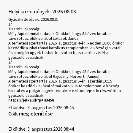
Helyi közlemények: 2026.08.03.
Gyászhirdetések: 2026.08.3.
1/
Tisztelt Lakosság!
Mély fájdalommal tudatjuk Önökkel, hogy 84 éves korában
távozott az élők sorából Letusek János.
A temetési szertartás 2026. augusztus 4-én, kedden 10:00 órakor
kezdődik a jókai római katolikus templomban. A községi hivatal
és a polgári ügyek testülete ezúton fejezi ki részvétét a
gyászoló családnak.
2/
Tisztelt Lakosság!
Mély fájdalommal tudatjuk Önökkel, hogy 48 éves korában
távozott az élők sorából Rajcsányi Norbert, (Annus).
A temetési szertartás 2026. augusztus 5-én, szerdán 10:15
órakor kezdődik a jókai római katolikus templomban. A községi
hivatal és a polgári ügyek testülete ezúton fejezi ki részvétét a
gyászoló családnak.
https://jelka.sk?p=43458
Elküldve: 3. augusztus 2026 08:45
Cikk megjelenítése
Elküldve: 3. augusztus 2026 08:44