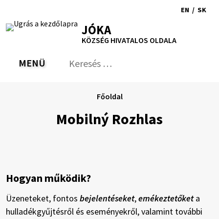
Ugrás
EN
/
SK
a
Switch
Nyel
RSS
Oldaltérkép
Nyomtatás
Növekszik
Kisebb
Nagyobb
JÓKA
tartalomra
language
vált
kontraszt
betűméret
betűméret
KÖZSÉG HIVATALOS OLDALA
to
erre
English
Slov
MENÜ
VÁLTÁS
Keresés:
Nyú
be
a
Főoldal
ker
űrl
Mobilný Rozhlas
Hogyan működik?
Üzeneteket, fontos
bejelentéseket
,
emékeztetőket
a
hulladékgyűjtésről és eseményekről, valamint további