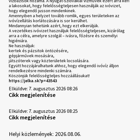
vízbázisok hozama. A Nyugat-szlovákiai Vízművek ezért arra kéri
a lakosokat, hogy felelősségteljesen használják az ivóvizet,
hogy elegendő jusson mindenkinek.
Amennyiben a helyzet tovább romlik, egyes területeken az
ivóvízellátás korlátozására is sor kerülhet.
Mindannyian tehetünk azért, hogy ezt elkerüljük.
A vezetékes ivóvizet használjuk felelősségteljesen, kizárólag
arra a célra, amelyre szolgál – ivásra, főzésre és személyi
higiéniára.
Ne használjuk:
kertek és pázsitok öntözésére,
gépjárművek mosására,
játszóterek vagy közterületek locsolására.
Együtt hozzájárulhatunk ahhoz, hogy elegendő ivóvíz álljon
rendelkezésre mindenki számára.
Köszönjük felelősségteljes hozzáállásukat!
https://jelka.sk?p=43543
Elküldve: 7. augusztus 2026 08:26
Cikk megjelenítése
Elküldve: 7. augusztus 2026 08:25
Cikk megjelenítése
Helyi közlemények: 2026.08.06.