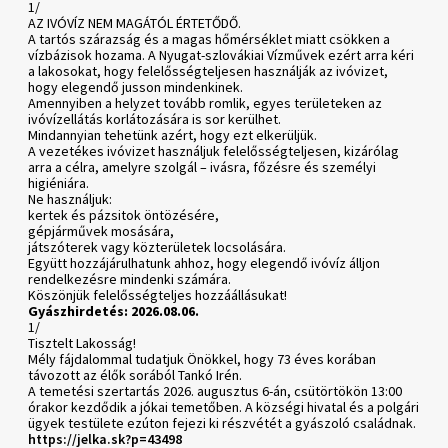
1/
AZ IVÓVÍZ NEM MAGÁTÓL ÉRTETŐDŐ.
A tartós szárazság és a magas hőmérséklet miatt csökken a
vízbázisok hozama. A Nyugat-szlovákiai Vízművek ezért arra kéri
a lakosokat, hogy felelősségteljesen használják az ivóvizet,
hogy elegendő jusson mindenkinek.
Amennyiben a helyzet tovább romlik, egyes területeken az
ivóvízellátás korlátozására is sor kerülhet.
Mindannyian tehetünk azért, hogy ezt elkerüljük.
A vezetékes ivóvizet használjuk felelősségteljesen, kizárólag
arra a célra, amelyre szolgál – ivásra, főzésre és személyi
higiéniára.
Ne használjuk:
kertek és pázsitok öntözésére,
gépjárművek mosására,
játszóterek vagy közterületek locsolására.
Együtt hozzájárulhatunk ahhoz, hogy elegendő ivóvíz álljon
rendelkezésre mindenki számára.
Köszönjük felelősségteljes hozzáállásukat!
Gyászhirdetés: 2026.08.06.
1/
Tisztelt Lakosság!
Mély fájdalommal tudatjuk Önökkel, hogy 73 éves korában
távozott az élők sorából Tankó Irén.
A temetési szertartás 2026. augusztus 6-án, csütörtökön 13:00
órakor kezdődik a jókai temetőben. A községi hivatal és a polgári
ügyek testülete ezúton fejezi ki részvétét a gyászoló családnak.
https://jelka.sk?p=43498