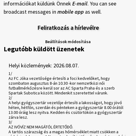
információkat küldünk Önnek
E-mail
. You can see
broadcast messages in
mobile app
as well.
Feliratkozás a hírlevélre
Beállítások módosítása
Legutóbb küldött üzenetek
Helyi közlemények: 2026.08.07.
1/
Az FC Jóka vezetősége értesíti a foci kedvelőket, hogy
szombaton augusztus 8-án 10.30 -kor nemzetközi női
futballmérkőzésre kerül sor az AC Sparta Praha és a szerb
Spartak Subotica között. Mindenkit szeretettel várunk.
2/
A helyi gyógyszertár vezetője értesíti a lakosságot, hogy jövő
héten, hétfőn, szerdán és pénteken a gyógyszertár 8.00 órától
13.00 óráig lesz nyitva. Kedden és csütörtökön a gyógyszertár
zárva lesz.
3/
AZ IVÓVÍZ NEM MAGÁTÓL ÉRTETŐDŐ.
A tartós szárazság és a magas hőmérséklet miatt csökken a