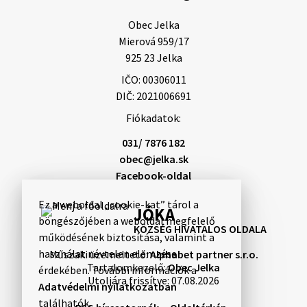
Obec Jelka

Mierová 959/17

925 23 Jelka
IČO: 00306011
DIČ: 2021006691
Fiókadatok:
031/ 7876 182
obec@jelka.sk
Facebook-oldal
Ez a weboldal „cookie-kat” tárol a
JÓKA
böngészőjében a weboldal megfelelő
KÖZSÉG HIVATALOS OLDALA
működésének biztosítása, valamint a
használat névtelen elemzése
Műszaki üzemeltető:
Alphabet partner s.r.o.
Tartalomkezelő:
Obec Jelka
érdekében. További információk a
Utoljára frissítve:
07.08.2026
Adatvédelmi nyilatkozatban
találhatók.