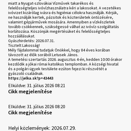
miatt a Nyugat-szlovákiai Vízművek takarékos és
felelősségteljes ivóvízhasználatra kéri a lakosokat. A vezetékes
ivóvizet kizárólag ivásra és higiéniai célokra használják. Kérjük,
ne használják kertek, pázsitok és közterületek öntözésére,
valamint gépjárművek mosására. Amennyiben a vízkészletek
tovább csökkennek, szükségessé válhat az ivóvíz-szolgáltatás
korlátozása. Köszönjük megértésüket és felelősségteljes
hozzáállásukat.
Gyászhirdetés: 2026.07.31.
Tisztelt Lakosság!
Mély fájdalommal tudatjuk Önökkel, hogy 84 éves korában
távozott az élők sorából Letusek János.
A temetési szertartás 2026. augusztus 4-én, kedden 10:00 órakor
kezdődik a jókai római katolikus templomban. A községi hivatal
és a polgári ügyek testülete ezúton fejezi ki részvétét a
gyászoló családnak.
https://jelka.sk?p=43443
Elküldve: 31. július 2026 08:21
Cikk megjelenítése
Elküldve: 31. július 2026 08:20
Cikk megjelenítése
Helyi közlemények: 2026.07.29.