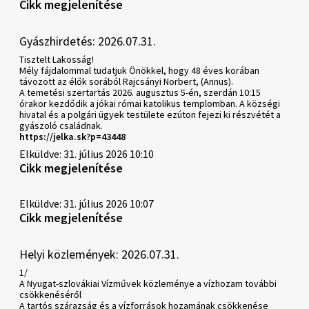
Cikk megjelenítése
Gyászhirdetés: 2026.07.31.
Tisztelt Lakosság!
Mély fájdalommal tudatjuk Önökkel, hogy 48 éves korában
távozott az élők sorából Rajcsányi Norbert, (Annus).
A temetési szertartás 2026. augusztus 5-én, szerdán 10:15
órakor kezdődik a jókai római katolikus templomban. A községi
hivatal és a polgári ügyek testülete ezúton fejezi ki részvétét a
gyászoló családnak.
https://jelka.sk?p=43448
Elküldve: 31. július 2026 10:10
Cikk megjelenítése
Elküldve: 31. július 2026 10:07
Cikk megjelenítése
Helyi közlemények: 2026.07.31.
1/
A Nyugat-szlovákiai Vízművek közleménye a vízhozam további
csökkenéséről
A tartós szárazság és a vízforrások hozamának csökkenése