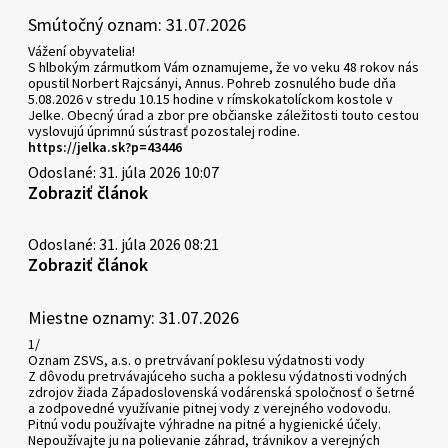
Smútočný oznam: 31.07.2026
Vážení obyvatelia!
S hlbokým zármutkom Vám oznamujeme, že vo veku 48 rokov nás
opustil Norbert Rajcsányi, Annus. Pohreb zosnulého bude dňa
5.08.2026 v stredu 10.15 hodine v rímskokatolíckom kostole v
Jelke. Obecný úrad a zbor pre občianske záležitosti touto cestou
vyslovujú úprimnú sústrasť pozostalej rodine.
https://jelka.sk?p=43446
Odoslané: 31. júla 2026 10:07
Zobraziť článok
Odoslané: 31. júla 2026 08:21
Zobraziť článok
Miestne oznamy: 31.07.2026
1/
Oznam ZSVS, a.s. o pretrvávaní poklesu výdatnosti vody
Z dôvodu pretrvávajúceho sucha a poklesu výdatnosti vodných
zdrojov žiada Západoslovenská vodárenská spoločnosť o šetrné
a zodpovedné využívanie pitnej vody z verejného vodovodu.
Pitnú vodu používajte výhradne na pitné a hygienické účely.
Nepoužívajte ju na polievanie záhrad, trávnikov a verejných