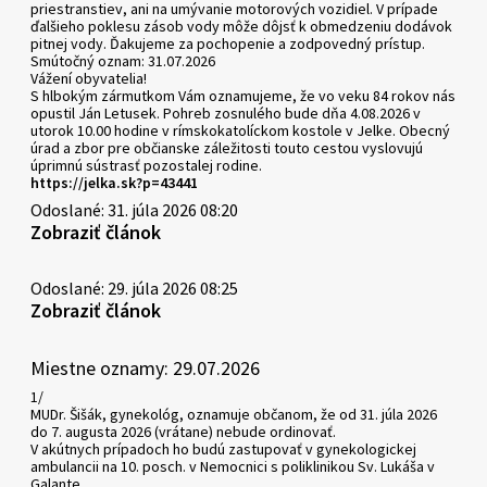
priestranstiev, ani na umývanie motorových vozidiel. V prípade
ďalšieho poklesu zásob vody môže dôjsť k obmedzeniu dodávok
pitnej vody. Ďakujeme za pochopenie a zodpovedný prístup.
Smútočný oznam: 31.07.2026
Vážení obyvatelia!
S hlbokým zármutkom Vám oznamujeme, že vo veku 84 rokov nás
opustil Ján Letusek. Pohreb zosnulého bude dňa 4.08.2026 v
utorok 10.00 hodine v rímskokatolíckom kostole v Jelke. Obecný
úrad a zbor pre občianske záležitosti touto cestou vyslovujú
úprimnú sústrasť pozostalej rodine.
https://jelka.sk?p=43441
Odoslané: 31. júla 2026 08:20
Zobraziť článok
Odoslané: 29. júla 2026 08:25
Zobraziť článok
Miestne oznamy: 29.07.2026
1/
MUDr. Šišák, gynekológ, oznamuje občanom, že od 31. júla 2026
do 7. augusta 2026 (vrátane) nebude ordinovať.
V akútnych prípadoch ho budú zastupovať v gynekologickej
ambulancii na 10. posch. v Nemocnici s poliklinikou Sv. Lukáša v
Galante.