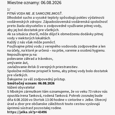
Miestne oznamy: 06.08.2026
1/
PITNÁ VODA NIE JE SAMOZREJMOSŤ.
Dlhodobé sucho a vysoké teploty spôsobujú pokles výdatnosti
vodárenských zdrojov. Západoslovenská vodárenská spoločnosť
preto žiada obyvateľov o zodpovedné využívanie pitnej vody,
aby jej bol dostatok pre všetkých.
Ak sa situácia zhorší, môže dôjsť k obmedzeniu dodávky pitnej
vody v niektorých lokalitách.
Každý z nás však môže pomôcť.
Používajme pitnú vodu z verejného vodovodu zodpovedne a len
na účely, na ktoré je určená – na pitie, varenie a osobnú hygienu.
Nepoužívajme ju na:
polievanie záhrad a trávnikov,
umývanie áut,
zavlažovanie ihrísk či verejných priestranstiev.
Spoločne môžeme prispieť k tomu, aby pitnej vody bolo dostatok
pre všetkých.
Ďakujeme za váš zodpovedný prístup.
Smútočný oznam: 06.08.2026
Vážení obyvatelia!
S hlbokým zármutkom Vám oznamujeme, že vo veku 73 rokov nás
opustila Irena Tanková, rodená Tanková. Pohreb zosnulej bude
dňa 6.08.2026 vo štvrtok 13.00 hodine v cintoríne v Jelke. Obecný
úrad a zbor pre občianske záležitosti touto cestou vyslovujú
úprimnú sústrasť pozostalej rodine.
https://jelka.sk?p=43496