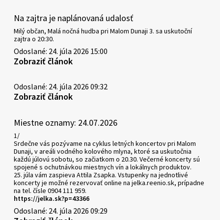
Na zajtra je naplánovaná udalosť
Milý občan, Malá nočná hudba pri Malom Dunaji 3. sa uskutoční
zajtra o 20:30.
Odoslané: 24. júla 2026 15:00
Zobraziť článok
Odoslané: 24. júla 2026 09:32
Zobraziť článok
Miestne oznamy: 24.07.2026
1/
Srdečne vás pozývame na cyklus letných koncertov pri Malom
Dunaji, v areáli vodného kolového mlyna, ktoré sa uskutočnia
každú júlovú sobotu, so začiatkom o 20.30. Večerné koncerty sú
spojené s ochutnávkou miestnych vín a lokálnych produktov.
25. júla vám zaspieva Attila Zsapka. Vstupenky na jednotlivé
koncerty je možné rezervovať online na jelka.reenio.sk, prípadne
na tel. čísle 0904 111 959.
https://jelka.sk?p=43366
Odoslané: 24. júla 2026 09:29