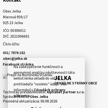
Obec Jelka

Mierová 959/17

925 23 Jelka
IČO: 00306011
DIČ: 2021006691
Číslo účtu:
031/ 7876 182
obec@jelka.sk
Facebook stránka
Na zabezpečenie funkčnosti a
anonymnú analýzu návštevnosti táto
JELKA
webstránka ukladá do vášho
OFICIÁLNE STRÁNKY OBCE
prehliadača "cookies" údaje. Viac
informácií v
Zásadách ochrany
Technický prevádzkovateľ:
Alphabet partner s.r.o.
súkromia
.
Správca obsahu:
Obec Jelka
Posledná aktualizácia:
06.08.2026