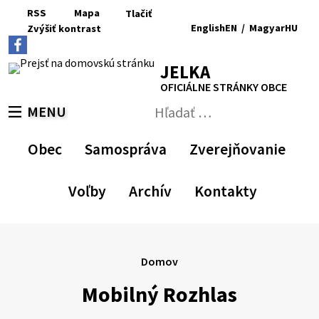
Preskočiť
RSS
Mapa
Tlačiť
na
English
EN
/
Magyar
HU
Zvýšiť
kontrast
RSS
Mapa
Tlačiť
obsah
Zvýšiť
Zmenšiť
Nastaviť
Zväčšiť
Switch
Zmeniť
kontrast
veľkosť
pôvodnú
veľkosť
language
jazyk
JELKA
písma
veľkosť
písma
to
na
písma
English
Magyar
OFICIÁLNE STRÁNKY OBCE
MENU
PREPNÚŤ
Hľadať:
Odoslať
vyhľadávací
Obec
Samospráva
Zverejňovanie
formulár
Voľby
Archív
Kontakty
Domov
Mobilný Rozhlas