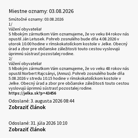
Miestne oznamy: 03.08.2026
Smútočné oznamy: 03.08.2026
1/
Vážení obyvatelia!
S hlbokým zármutkom Vám oznamujeme, že vo veku 84 rokov nás
opustil Ján Letusek. Pohreb zosnulého bude dňa 4.08.2026 v
utorok 10.00 hodine v rímskokatolíckom kostole v Jelke. Obecný
úrad a zbor pre občianske záležitosti touto cestou vyslovujú
úprimnú sústrasť pozostalej rodine.
2/
Vážení obyvatelia!
S hlbokým zármutkom Vám oznamujeme, že vo veku 48 rokov nás
opustil Norbert Rajcsányi, (Annus). Pohreb zosnulého bude dňa
5.08.2026 v stredu 10.15 hodine v rímskokatolíckom kostole v
Jelke. Obecný úrad a zbor pre občianske záležitosti touto cestou
vyslovujú úprimnú sústrasť pozostalej rodine.
https://jelka.sk?p=43456
Odoslané: 3. augusta 2026 08:44
Zobraziť článok
Odoslané: 31. júla 2026 10:10
Zobraziť článok