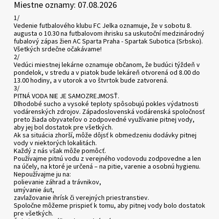
Miestne oznamy: 07.08.2026
1/
Vedenie futbalového klubu FC Jelka oznamuje, že v sobotu 8.
augusta o 10.30 na futbalovom ihrisku sa uskutoční medzinárodný
fubalový zápas žien AC Sparta Praha - Spartak Subotica (Srbsko).
Všetkých srdečne očakávame!
2/
Vedúci miestnej lekárne oznamuje občanom, že budúci týždeň v
pondelok, v stredu a v piatok bude lekáreň otvorená od 8.00 do
13.00 hodiny, a v utorok a vo štvrtok bude zatvorená.
3/
PITNÁ VODA NIE JE SAMOZREJMOSŤ.
Dlhodobé sucho a vysoké teploty spôsobujú pokles výdatnosti
vodárenských zdrojov. Západoslovenská vodárenská spoločnosť
preto žiada obyvateľov o zodpovedné využívanie pitnej vody,
aby jej bol dostatok pre všetkých.
Ak sa situácia zhorší, môže dôjsť k obmedzeniu dodávky pitnej
vody v niektorých lokalitách.
Každý z nás však môže pomôcť.
Používajme pitnú vodu z verejného vodovodu zodpovedne a len
na účely, na ktoré je určená – na pitie, varenie a osobnú hygienu.
Nepoužívajme ju na:
polievanie záhrad a trávnikov,
umývanie áut,
zavlažovanie ihrísk či verejných priestranstiev.
Spoločne môžeme prispieť k tomu, aby pitnej vody bolo dostatok
pre všetkých.