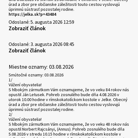
úrad a zbor pre občianske záležitosti touto cestou vyslovujú
úprimnú sústrasť pozostalej rodine.
https://jelka.sk?p=43484
Odoslané: 5. augusta 2026 12:59
Zobraziť článok
Odoslané: 3. augusta 2026 08:45
Zobraziť článok
Miestne oznamy: 03.08.2026
Smútočné oznamy: 03.08.2026
1/
Vážení obyvatelia!
S hlbokým zármutkom Vám oznamujeme, že vo veku 84 rokov nás
opustil Ján Letusek. Pohreb zosnulého bude dňa 4.08.2026 v
utorok 10.00 hodine v rímskokatolíckom kostole v Jelke. Obecný
úrad a zbor pre občianske záležitosti touto cestou vyslovujú
úprimnú sústrasť pozostalej rodine.
2/
Vážení obyvatelia!
S hlbokým zármutkom Vám oznamujeme, že vo veku 48 rokov nás
opustil Norbert Rajcsányi, (Annus). Pohreb zosnulého bude dňa
5.08.2026 v stredu 10.15 hodine v rímskokatolíckom kostole v