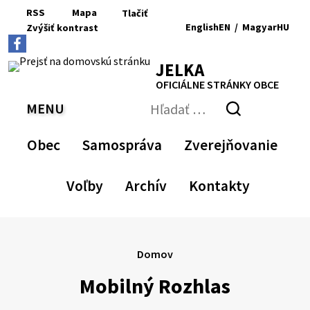
Preskočiť
RSS
Mapa
Tlačiť
na
English
EN
/
Magyar
HU
Zvýšiť
kontrast
RSS
Mapa
Tlačiť
obsah
Zvýšiť
Zmenšiť
Nastaviť
Zväčšiť
Switch
Zmeniť
kontrast
veľkosť
pôvodnú
veľkosť
language
jazyk
JELKA
písma
veľkosť
písma
to
na
písma
English
Magyar
OFICIÁLNE STRÁNKY OBCE
MENU
PREPNÚŤ
Hľadať:
Odoslať
vyhľadávací
Obec
Samospráva
Zverejňovanie
formulár
Voľby
Archív
Kontakty
Domov
Mobilný Rozhlas