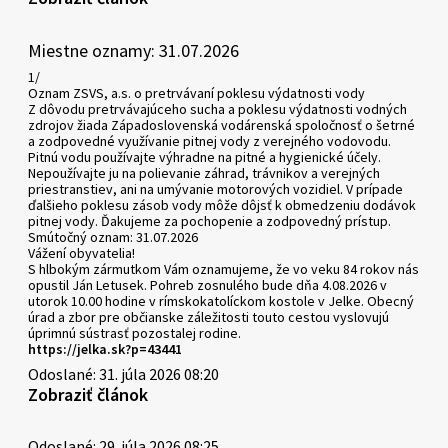
Miestne oznamy: 31.07.2026
1/
Oznam ZSVS, a.s. o pretrvávaní poklesu výdatnosti vody
Z dôvodu pretrvávajúceho sucha a poklesu výdatnosti vodných
zdrojov žiada Západoslovenská vodárenská spoločnosť o šetrné
a zodpovedné využívanie pitnej vody z verejného vodovodu.
Pitnú vodu používajte výhradne na pitné a hygienické účely.
Nepoužívajte ju na polievanie záhrad, trávnikov a verejných
priestranstiev, ani na umývanie motorových vozidiel. V prípade
ďalšieho poklesu zásob vody môže dôjsť k obmedzeniu dodávok
pitnej vody. Ďakujeme za pochopenie a zodpovedný prístup.
Smútočný oznam: 31.07.2026
Vážení obyvatelia!
S hlbokým zármutkom Vám oznamujeme, že vo veku 84 rokov nás
opustil Ján Letusek. Pohreb zosnulého bude dňa 4.08.2026 v
utorok 10.00 hodine v rímskokatolíckom kostole v Jelke. Obecný
úrad a zbor pre občianske záležitosti touto cestou vyslovujú
úprimnú sústrasť pozostalej rodine.
https://jelka.sk?p=43441
Odoslané: 31. júla 2026 08:20
Zobraziť článok
Odoslané: 29. júla 2026 08:25