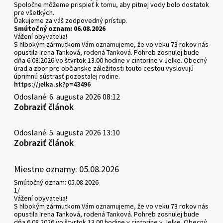
Spoločne môžeme prispieť k tomu, aby pitnej vody bolo dostatok
pre všetkých.
Ďakujeme za váš zodpovedný prístup.
Smútočný oznam: 06.08.2026
Vážení obyvatelia!
S hlbokým zármutkom Vám oznamujeme, že vo veku 73 rokov nás
opustila Irena Tanková, rodená Tanková. Pohreb zosnulej bude
dňa 6.08.2026 vo štvrtok 13.00 hodine v cintoríne v Jelke. Obecný
úrad a zbor pre občianske záležitosti touto cestou vyslovujú
úprimnú sústrasť pozostalej rodine.
https://jelka.sk?p=43496
Odoslané: 6. augusta 2026 08:12
Zobraziť článok
Odoslané: 5. augusta 2026 13:10
Zobraziť článok
Miestne oznamy: 05.08.2026
Smútočný oznam: 05.08.2026
1/
Vážení obyvatelia!
S hlbokým zármutkom Vám oznamujeme, že vo veku 73 rokov nás
opustila Irena Tanková, rodená Tanková. Pohreb zosnulej bude
dňa 6.08.2026 vo štvrtok 13.00 hodine v cintoríne v Jelke. Obecný