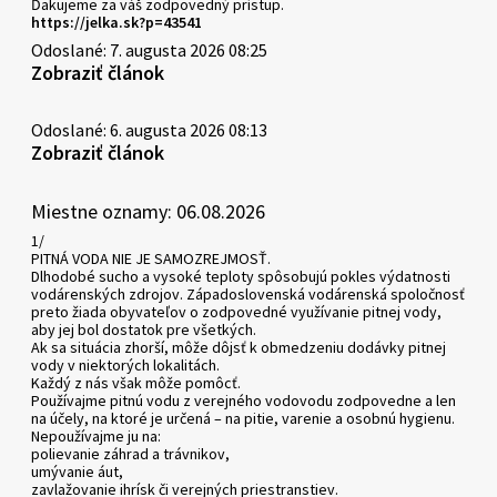
Ďakujeme za váš zodpovedný prístup.
https://jelka.sk?p=43541
Odoslané: 7. augusta 2026 08:25
Zobraziť článok
Odoslané: 6. augusta 2026 08:13
Zobraziť článok
Miestne oznamy: 06.08.2026
1/
PITNÁ VODA NIE JE SAMOZREJMOSŤ.
Dlhodobé sucho a vysoké teploty spôsobujú pokles výdatnosti
vodárenských zdrojov. Západoslovenská vodárenská spoločnosť
preto žiada obyvateľov o zodpovedné využívanie pitnej vody,
aby jej bol dostatok pre všetkých.
Ak sa situácia zhorší, môže dôjsť k obmedzeniu dodávky pitnej
vody v niektorých lokalitách.
Každý z nás však môže pomôcť.
Používajme pitnú vodu z verejného vodovodu zodpovedne a len
na účely, na ktoré je určená – na pitie, varenie a osobnú hygienu.
Nepoužívajme ju na:
polievanie záhrad a trávnikov,
umývanie áut,
zavlažovanie ihrísk či verejných priestranstiev.