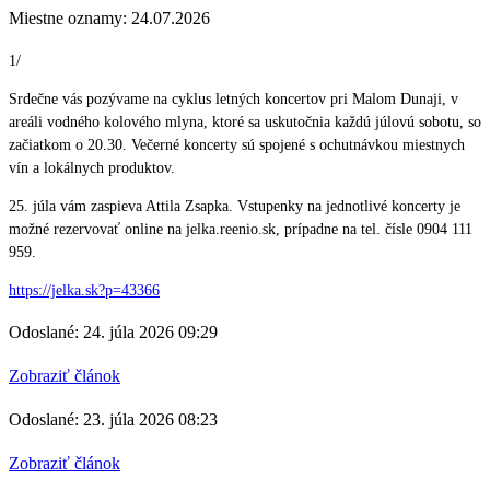
Miestne oznamy: 24.07.2026
1/
Srdečne vás pozývame na cyklus letných koncertov pri Malom Dunaji, v
areáli vodného kolového mlyna, ktoré sa uskutočnia každú júlovú sobotu, so
začiatkom o 20.30. Večerné koncerty sú spojené s ochutnávkou miestnych
vín a lokálnych produktov.
25. júla vám zaspieva Attila Zsapka. Vstupenky na jednotlivé koncerty je
možné rezervovať online na jelka.reenio.sk, prípadne na tel. čísle 0904 111
959.
https://jelka.sk?p=43366
Odoslané: 24. júla 2026 09:29
Zobraziť článok
Odoslané: 23. júla 2026 08:23
Zobraziť článok