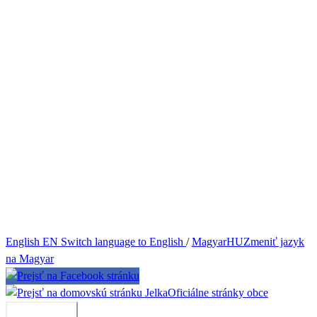
English
EN
Switch language to English
/
Magyar
HU
Zmeniť jazyk
na Magyar
Jelka
Oficiálne stránky obce