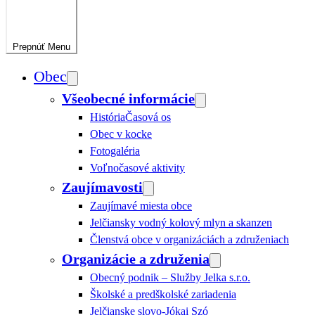
Prepnúť
Menu
Obec
Všeobecné informácie
História
Časová os
Obec v kocke
Fotogaléria
Voľnočasové aktivity
Zaujímavosti
Zaujímavé miesta obce
Jelčiansky vodný kolový mlyn a skanzen
Členstvá obce v organizáciách a združeniach
Organizácie a združenia
Obecný podnik – Služby Jelka s.r.o.
Školské a predškolské zariadenia
Jelčianske slovo-Jókai Szó