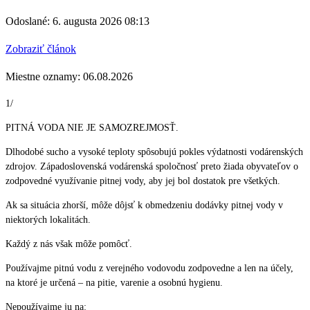
Odoslané: 6. augusta 2026 08:13
Zobraziť článok
Miestne oznamy: 06.08.2026
1/
PITNÁ VODA NIE JE SAMOZREJMOSŤ.
Dlhodobé sucho a vysoké teploty spôsobujú pokles výdatnosti vodárenských
zdrojov. Západoslovenská vodárenská spoločnosť preto žiada obyvateľov o
zodpovedné využívanie pitnej vody, aby jej bol dostatok pre všetkých.
Ak sa situácia zhorší, môže dôjsť k obmedzeniu dodávky pitnej vody v
niektorých lokalitách.
Každý z nás však môže pomôcť.
Používajme pitnú vodu z verejného vodovodu zodpovedne a len na účely,
na ktoré je určená – na pitie, varenie a osobnú hygienu.
Nepoužívajme ju na: