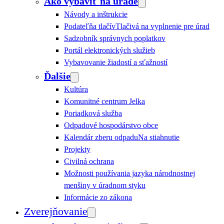
Ako vybaviť na úrade
Návody a inštrukcie
Podateľňa tlačív
Tlačivá na vyplnenie pre úrad
Sadzobník správnych poplatkov
Portál elektronických služieb
Vybavovanie žiadostí a sťažností
Ďalšie
Kultúra
Komunitné centrum Jelka
Poriadková služba
Odpadové hospodárstvo obce
Kalendár zberu odpadu
Na stiahnutie
Projekty
Civilná ochrana
Možnosti používania jazyka národnostnej
menšiny v úradnom styku
Informácie zo zákona
Zverejňovanie