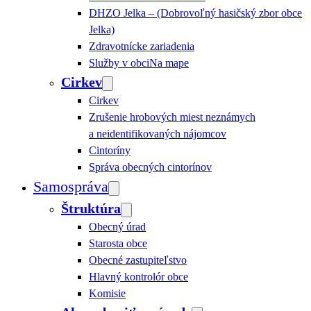
DHZO Jelka – (Dobrovoľný hasičský zbor obce
Jelka)
Zdravotnícke zariadenia
Služby v obci
Na mape
Cirkev
Cirkev
Zrušenie hrobových miest neznámych
a neidentifikovaných nájomcov
Cintoríny
Správa obecných cintorínov
Samospráva
Štruktúra
Obecný úrad
Starosta obce
Obecné zastupiteľstvo
Hlavný kontrolór obce
Komisie