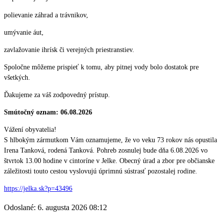
polievanie záhrad a trávnikov,
umývanie áut,
zavlažovanie ihrísk či verejných priestranstiev.
Spoločne môžeme prispieť k tomu, aby pitnej vody bolo dostatok pre
všetkých.
Ďakujeme za váš zodpovedný prístup.
Smútočný oznam: 06.08.2026
Vážení obyvatelia!
S hlbokým zármutkom Vám oznamujeme, že vo veku 73 rokov nás opustila
Irena Tanková, rodená Tanková. Pohreb zosnulej bude dňa 6.08.2026 vo
štvrtok 13.00 hodine v cintoríne v Jelke. Obecný úrad a zbor pre občianske
záležitosti touto cestou vyslovujú úprimnú sústrasť pozostalej rodine.
https://jelka.sk?p=43496
Odoslané: 6. augusta 2026 08:12