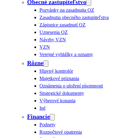
Obecné zastupiteľstvo
Pozvánky na zasadnutia OZ
Zasadnutia obecného zastupiteľstva
Zápisnice zasadnutí OZ
Uznesenia OZ
Návrhy VZN
VZN
Verejné vyhlášky a oznamy
Rôzne
Hlavný kontrolór
Majetkové priznania
Oznámenia o uložení písomnosti
Strategické dokumenty
Výberové konania
Iné
Financie
Podnety
Rozpočtové opatrenia