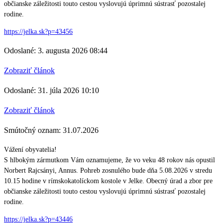
občianske záležitosti touto cestou vyslovujú úprimnú sústrasť pozostalej
rodine.
https://jelka.sk?p=43456
Odoslané: 3. augusta 2026 08:44
Zobraziť článok
Odoslané: 31. júla 2026 10:10
Zobraziť článok
Smútočný oznam: 31.07.2026
Vážení obyvatelia!
S hlbokým zármutkom Vám oznamujeme, že vo veku 48 rokov nás opustil
Norbert Rajcsányi, Annus. Pohreb zosnulého bude dňa 5.08.2026 v stredu
10.15 hodine v rímskokatolíckom kostole v Jelke. Obecný úrad a zbor pre
občianske záležitosti touto cestou vyslovujú úprimnú sústrasť pozostalej
rodine.
https://jelka.sk?p=43446