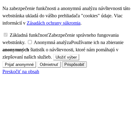
Na zabezpečenie funkčnosti a anonymnú analýzu návštevnosti táto
webstránka ukladá do vášho prehliadača "cookies" údaje. Viac
informácií v
Zásadách ochrany súkromia
.
Základná funkčnosť
Zabezpečenie správneho fungovania
webstránky.
Anonymná analýza
Používame ich na zbieranie
anonymných
štatistík o návštevnosti, ktoré nám pomáhajú v
zlepšovaní našich služieb.
Uložiť výber
Prijať anonymné
Odmietnuť
Prispôsobiť
Preskočiť na obsah