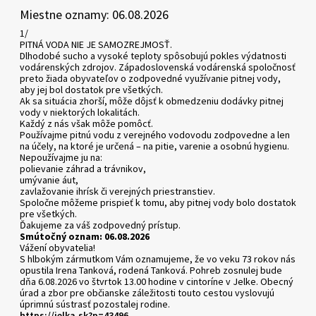
Miestne oznamy: 06.08.2026
1/
PITNÁ VODA NIE JE SAMOZREJMOSŤ.
Dlhodobé sucho a vysoké teploty spôsobujú pokles výdatnosti
vodárenských zdrojov. Západoslovenská vodárenská spoločnosť
preto žiada obyvateľov o zodpovedné využívanie pitnej vody,
aby jej bol dostatok pre všetkých.
Ak sa situácia zhorší, môže dôjsť k obmedzeniu dodávky pitnej
vody v niektorých lokalitách.
Každý z nás však môže pomôcť.
Používajme pitnú vodu z verejného vodovodu zodpovedne a len
na účely, na ktoré je určená – na pitie, varenie a osobnú hygienu.
Nepoužívajme ju na:
polievanie záhrad a trávnikov,
umývanie áut,
zavlažovanie ihrísk či verejných priestranstiev.
Spoločne môžeme prispieť k tomu, aby pitnej vody bolo dostatok
pre všetkých.
Ďakujeme za váš zodpovedný prístup.
Smútočný oznam: 06.08.2026
Vážení obyvatelia!
S hlbokým zármutkom Vám oznamujeme, že vo veku 73 rokov nás
opustila Irena Tanková, rodená Tanková. Pohreb zosnulej bude
dňa 6.08.2026 vo štvrtok 13.00 hodine v cintoríne v Jelke. Obecný
úrad a zbor pre občianske záležitosti touto cestou vyslovujú
úprimnú sústrasť pozostalej rodine.
https://jelka.sk?p=43496