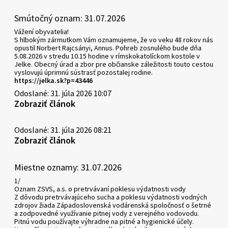
Smútočný oznam: 31.07.2026
Vážení obyvatelia!
S hlbokým zármutkom Vám oznamujeme, že vo veku 48 rokov nás
opustil Norbert Rajcsányi, Annus. Pohreb zosnulého bude dňa
5.08.2026 v stredu 10.15 hodine v rímskokatolíckom kostole v
Jelke. Obecný úrad a zbor pre občianske záležitosti touto cestou
vyslovujú úprimnú sústrasť pozostalej rodine.
https://jelka.sk?p=43446
Odoslané: 31. júla 2026 10:07
Zobraziť článok
Odoslané: 31. júla 2026 08:21
Zobraziť článok
Miestne oznamy: 31.07.2026
1/
Oznam ZSVS, a.s. o pretrvávaní poklesu výdatnosti vody
Z dôvodu pretrvávajúceho sucha a poklesu výdatnosti vodných
zdrojov žiada Západoslovenská vodárenská spoločnosť o šetrné
a zodpovedné využívanie pitnej vody z verejného vodovodu.
Pitnú vodu používajte výhradne na pitné a hygienické účely.