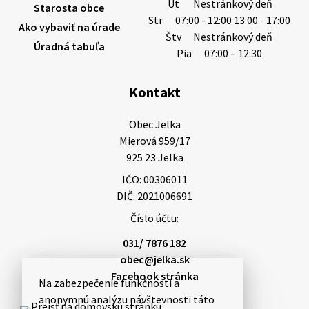
Ut
Nestránkový deň
Starosta obce
Str
07:00 - 12:00 13:00 - 17:00
Ako vybaviť na úrade
Štv
Nestránkový deň
Úradná tabuľa
Pia
07:00 – 12:30
Kontakt
Obec Jelka

Mierová 959/17

925 23 Jelka
IČO: 00306011
DIČ: 2021006691
Číslo účtu:
031/ 7876 182
obec@jelka.sk
Facebook stránka
Na zabezpečenie funkčnosti a
anonymnú analýzu návštevnosti táto