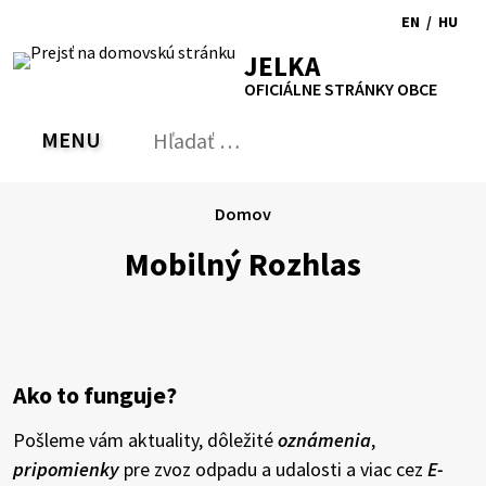
Preskočiť
EN
/
HU
na
Switch
Zmen
RSS
Mapa
Tlačiť
Zvýšiť
Zmenšiť
Zväčšiť
JELKA
obsah
language
jazyk
kontrast
veľkosť
veľkosť
OFICIÁLNE STRÁNKY OBCE
to
na
písma
písma
English
Magy
MENU
PREPNÚŤ
Hľadať:
Odo
vyh
for
Domov
Mobilný Rozhlas
Ako to funguje?
Pošleme vám aktuality, dôležité
oznámenia
,
pripomienky
pre zvoz odpadu a udalosti a viac cez
E-