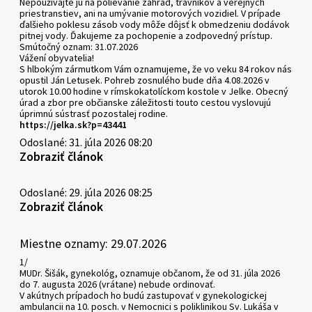
Nepoužívajte ju na polievanie záhrad, trávnikov a verejných
priestranstiev, ani na umývanie motorových vozidiel. V prípade
ďalšieho poklesu zásob vody môže dôjsť k obmedzeniu dodávok
pitnej vody. Ďakujeme za pochopenie a zodpovedný prístup.
Smútočný oznam: 31.07.2026
Vážení obyvatelia!
S hlbokým zármutkom Vám oznamujeme, že vo veku 84 rokov nás
opustil Ján Letusek. Pohreb zosnulého bude dňa 4.08.2026 v
utorok 10.00 hodine v rímskokatolíckom kostole v Jelke. Obecný
úrad a zbor pre občianske záležitosti touto cestou vyslovujú
úprimnú sústrasť pozostalej rodine.
https://jelka.sk?p=43441
Odoslané: 31. júla 2026 08:20
Zobraziť článok
Odoslané: 29. júla 2026 08:25
Zobraziť článok
Miestne oznamy: 29.07.2026
1/
MUDr. Šišák, gynekológ, oznamuje občanom, že od 31. júla 2026
do 7. augusta 2026 (vrátane) nebude ordinovať.
V akútnych prípadoch ho budú zastupovať v gynekologickej
ambulancii na 10. posch. v Nemocnici s poliklinikou Sv. Lukáša v