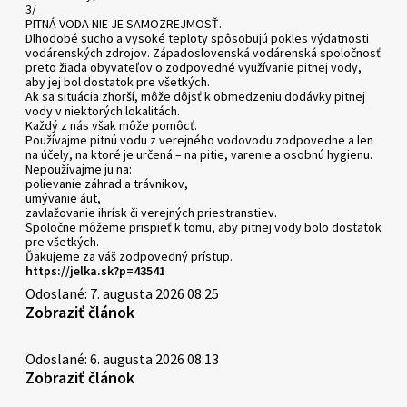
3/
PITNÁ VODA NIE JE SAMOZREJMOSŤ.
Dlhodobé sucho a vysoké teploty spôsobujú pokles výdatnosti
vodárenských zdrojov. Západoslovenská vodárenská spoločnosť
preto žiada obyvateľov o zodpovedné využívanie pitnej vody,
aby jej bol dostatok pre všetkých.
Ak sa situácia zhorší, môže dôjsť k obmedzeniu dodávky pitnej
vody v niektorých lokalitách.
Každý z nás však môže pomôcť.
Používajme pitnú vodu z verejného vodovodu zodpovedne a len
na účely, na ktoré je určená – na pitie, varenie a osobnú hygienu.
Nepoužívajme ju na:
polievanie záhrad a trávnikov,
umývanie áut,
zavlažovanie ihrísk či verejných priestranstiev.
Spoločne môžeme prispieť k tomu, aby pitnej vody bolo dostatok
pre všetkých.
Ďakujeme za váš zodpovedný prístup.
https://jelka.sk?p=43541
Odoslané: 7. augusta 2026 08:25
Zobraziť článok
Odoslané: 6. augusta 2026 08:13
Zobraziť článok