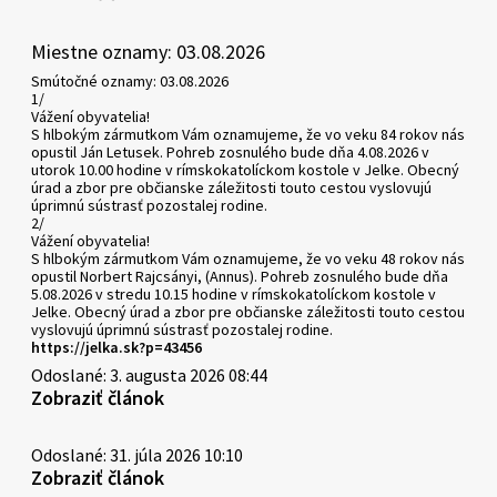
Miestne oznamy: 03.08.2026
Smútočné oznamy: 03.08.2026
1/
Vážení obyvatelia!
S hlbokým zármutkom Vám oznamujeme, že vo veku 84 rokov nás
opustil Ján Letusek. Pohreb zosnulého bude dňa 4.08.2026 v
utorok 10.00 hodine v rímskokatolíckom kostole v Jelke. Obecný
úrad a zbor pre občianske záležitosti touto cestou vyslovujú
úprimnú sústrasť pozostalej rodine.
2/
Vážení obyvatelia!
S hlbokým zármutkom Vám oznamujeme, že vo veku 48 rokov nás
opustil Norbert Rajcsányi, (Annus). Pohreb zosnulého bude dňa
5.08.2026 v stredu 10.15 hodine v rímskokatolíckom kostole v
Jelke. Obecný úrad a zbor pre občianske záležitosti touto cestou
vyslovujú úprimnú sústrasť pozostalej rodine.
https://jelka.sk?p=43456
Odoslané: 3. augusta 2026 08:44
Zobraziť článok
Odoslané: 31. júla 2026 10:10
Zobraziť článok