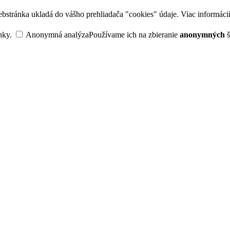
bstránka ukladá do vášho prehliadača "cookies" údaje. Viac informáci
nky.
Anonymná analýza
Používame ich na zbieranie
anonymných
š