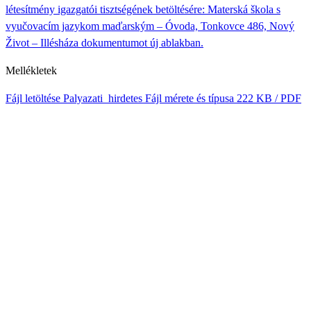
létesítmény igazgatói tisztségének betöltésére: Materská škola s
vyučovacím jazykom maďarským – Óvoda, Tonkovce 486, Nový
Život – Illésháza dokumentumot új ablakban.
Mellékletek
Fájl letöltése
Palyazati_hirdetes
Fájl mérete és típusa
222 KB / PDF