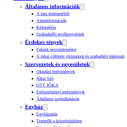
Általános információk
A falu történetéből
Alapinformációk
Képgaléria
Szabadidős tevékenységek
Érdekes tények
Falunk nevezetességei
A jókai cölöpös vízimalom és szabadtéri múzeum
Szervezetek és egyesületek
Oktatási Intézmények
Jókai Szó
ÖTT JÓKA
Egészségügyi intézmények
Általános szolgáltatások
Egyház
Egyházaink
Temetők a községünkben