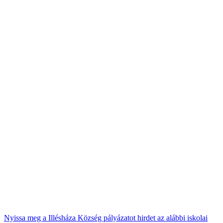
Nyissa meg a Illésháza Község pályázatot hirdet az alábbi iskolai