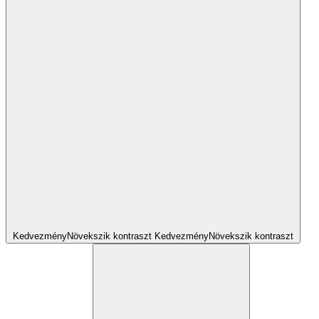
Kedvezmény
Növekszik
kontraszt
Kedvezmény
Növekszik
kontraszt