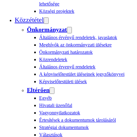
lehetősége
Községi projektek
Közzététel
Önkormányzat
Általános érvényű rendeletek, javaslatok
Meghívók az önkormányzati ülésekre
Önkormányzati határozatok
Közrendeletek
Általános érvenyű rendeletek
A képviselőtestület üléseinek jegyzőkönyvei
Képviselőtestületi ülések
Eltérően
Egyéb
Hivatali üzenőfal
Vagyonnyilatkozatok
Értesítések a dokumentumok tárolásáról
Stratégiai dokumentumok
Választások