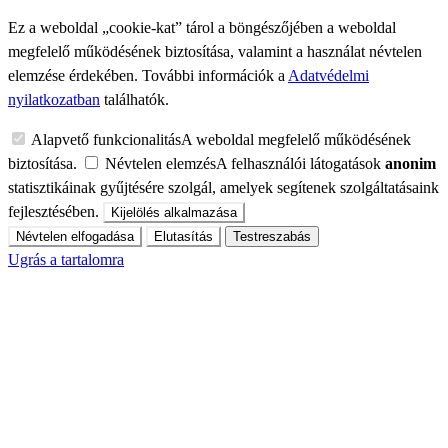
Ez a weboldal „cookie-kat” tárol a böngészőjében a weboldal
megfelelő működésének biztosítása, valamint a használat névtelen
elemzése érdekében. További információk a
Adatvédelmi
nyilatkozatban
találhatók.
Alapvető funkcionalitás
A weboldal megfelelő működésének
biztosítása.
Névtelen elemzés
A felhasználói látogatások
anonim
statisztikáinak gyűjtésére szolgál, amelyek segítenek szolgáltatásaink
fejlesztésében.
Kijelölés alkalmazása
Névtelen elfogadása
Elutasítás
Testreszabás
Ugrás a tartalomra