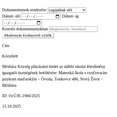
Dokumentumok rendezése
Dátum -tól
Dátum -ig
Keresés dokumentumokban
Alkalmazás
kiválasztott szűrők
Cím
Közzétett
Illésháza Község pályázatot hirdet az alábbi iskolai létesítmény
igazgatói tisztségének betöltésére: Materská škola s vyučovacím
jazykom maďarským – Óvoda, Tonkovce 486, Nový Život –
Illésháza
ID: OcÚJE-1966/2025
15.10.2025