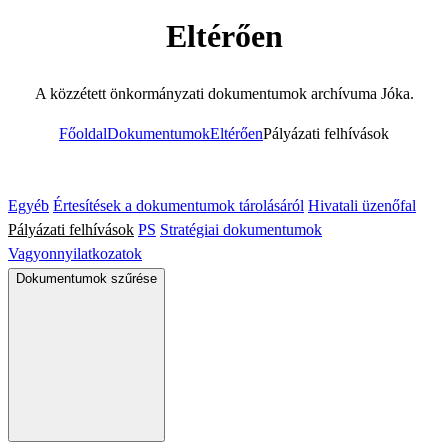
Eltérően
A közzétett önkormányzati dokumentumok archívuma Jóka.
Főoldal
Dokumentumok
Eltérően
Pályázati felhívások
Egyéb
Értesítések a dokumentumok tárolásáról
Hivatali üzenőfal
Pályázati felhívások
PS
Stratégiai dokumentumok
Vagyonnyilatkozatok
Dokumentumok szűrése