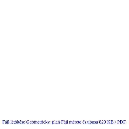
Fájl letöltése
Geometricky_plan
Fájl mérete és típusa
829 KB / PDF