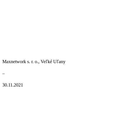
Maxnetwork s. r. o., Veľké Uľany
–
30.11.2021