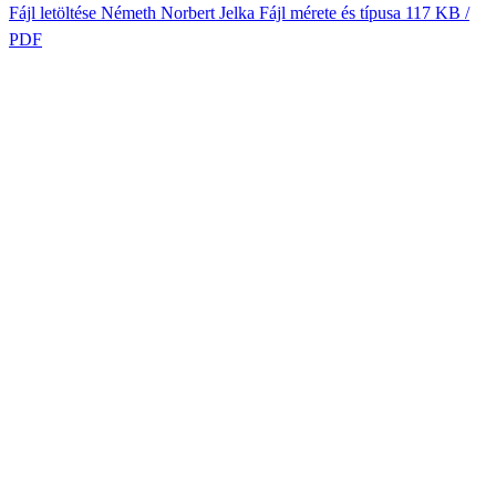
Fájl letöltése
Németh Norbert Jelka
Fájl mérete és típusa
117 KB /
PDF