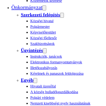
Köztemetők kezelése
Önkormányzat
Szerkezeti felépítés
Községi hivatal
Polgármester
Képviselőtestület
Községi főellenőr
Szakbizottságok
Ügyintézés
Instrukciók, tanácsok
Elektronikus formanyomtatványok
Illetékszabályozás
Kérelmek és panaszok feldolgozása
Egyéb
Hivatali üzenőfal
A község hulladékgazdálkodása
Polgári védelem
Nemzeti kisebbségi nyelv használatának