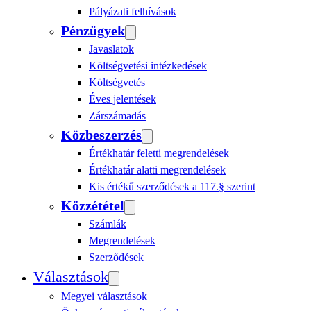
Pályázati felhívások
Pénzügyek
Javaslatok
Költségvetési intézkedések
Költségvetés
Éves jelentések
Zárszámadás
Közbeszerzés
Értékhatár feletti megrendelések
Értékhatár alatti megrendelések
Kis értékű szerződések a 117.§ szerint
Közzététel
Számlák
Megrendelések
Szerződések
Választások
Megyei választások