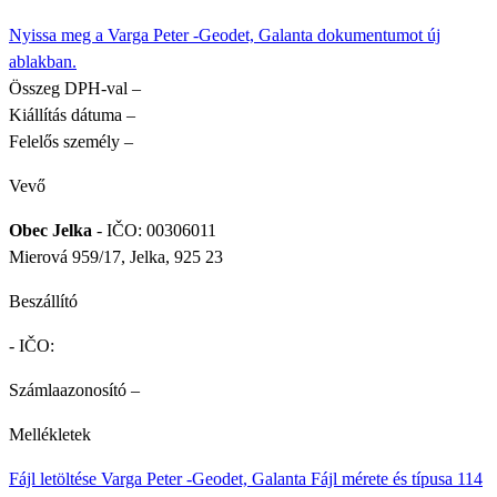
Nyissa meg a Varga Peter -Geodet, Galanta dokumentumot új
ablakban.
Összeg DPH-val
–
Kiállítás dátuma
–
Felelős személy
–
Vevő
Obec Jelka
- IČO: 00306011
Mierová 959/17, Jelka, 925 23
Beszállító
- IČO:
Számlaazonosító
–
Mellékletek
Fájl letöltése
Varga Peter -Geodet, Galanta
Fájl mérete és típusa
114