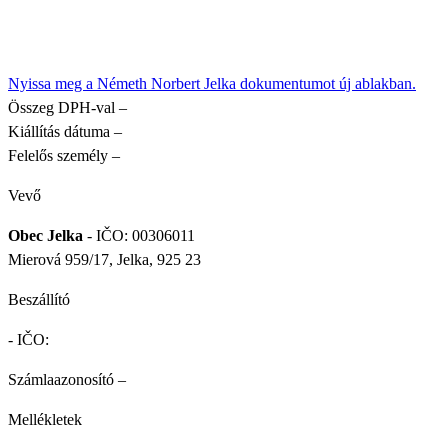
Nyissa meg a Németh Norbert Jelka dokumentumot új ablakban.
Összeg DPH-val
–
Kiállítás dátuma
–
Felelős személy
–
Vevő
Obec Jelka
- IČO: 00306011
Mierová 959/17, Jelka, 925 23
Beszállító
- IČO:
Számlaazonosító
–
Mellékletek