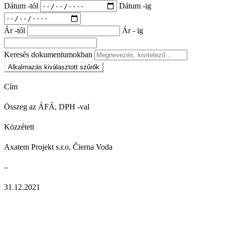
Dátum -tól
Dátum -ig
Ár -tól
Ár - ig
Keresés dokumentumokban
Alkalmazás
kiválasztott szűrők
Cím
Összeg az ÁFÁ, DPH -val
Közzétett
Axatem Projekt s.r.o, Čierna Voda
–
31.12.2021