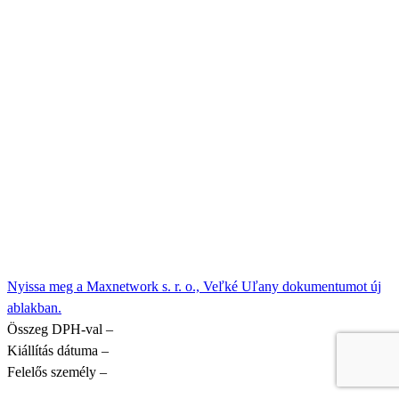
Nyissa meg a Maxnetwork s. r. o., Veľké Uľany dokumentumot új
ablakban.
Összeg DPH-val
–
Kiállítás dátuma
–
Felelős személy
–