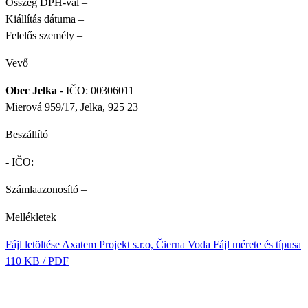
Összeg DPH-val
–
Kiállítás dátuma
–
Felelős személy
–
Vevő
Obec Jelka
- IČO: 00306011
Mierová 959/17, Jelka, 925 23
Beszállító
- IČO:
Számlaazonosító
–
Mellékletek
Fájl letöltése
Axatem Projekt s.r.o, Čierna Voda
Fájl mérete és típusa
110 KB / PDF