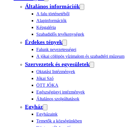
Általános információk
A falu történetéből
Alapinformációk
Képgaléria
Szabadidős tevékenységek
Érdekes tények
Falunk nevezetességei
A jókai cölöpös vízimalom és szabadtéri múzeum
Szervezetek és egyesületek
Oktatási Intézmények
Jókai Szó
ÖTT JÓKA
Egészségügyi intézmények
Általános szolgáltatások
Egyház
Egyházaink
Temetők a községünkben