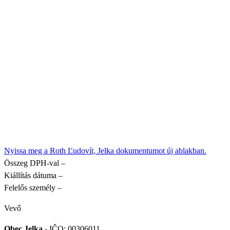
Nyissa meg a Roth Ľudovít, Jelka dokumentumot új ablakban.
Összeg DPH-val
–
Kiállítás dátuma
–
Felelős személy
–
Vevő
Obec Jelka
- IČO: 00306011