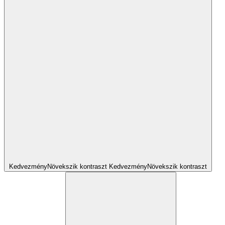
Kedvezmény
Növekszik
kontraszt
Kedvezmény
Növekszik
kontraszt