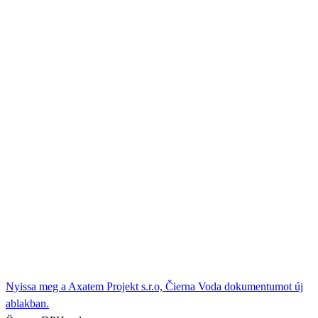
Nyissa meg a Axatem Projekt s.r.o, Čierna Voda dokumentumot új
ablakban.