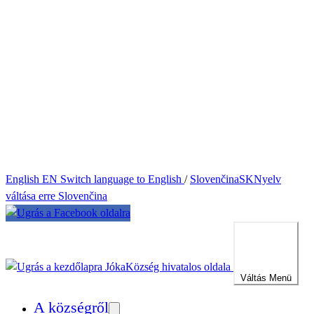
English
EN
Switch language to English
/
Slovenčina
SK
Nyelv
váltása erre Slovenčina
Jóka
Község hivatalos oldala
Váltás
Menü
A községről