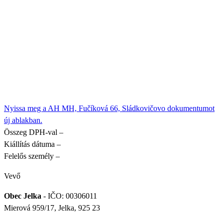
Nyissa meg a AH MH, Fučíková 66, Sládkovičovo dokumentumot
új ablakban.
Összeg DPH-val
–
Kiállítás dátuma
–
Felelős személy
–
Vevő
Obec Jelka
- IČO: 00306011
Mierová 959/17, Jelka, 925 23