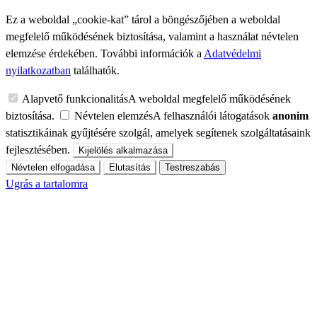
Ez a weboldal „cookie-kat” tárol a böngészőjében a weboldal
megfelelő működésének biztosítása, valamint a használat névtelen
elemzése érdekében. További információk a
Adatvédelmi
nyilatkozatban
találhatók.
Alapvető funkcionalitás
A weboldal megfelelő működésének
biztosítása.
Névtelen elemzés
A felhasználói látogatások
anonim
statisztikáinak gyűjtésére szolgál, amelyek segítenek szolgáltatásaink
fejlesztésében.
Kijelölés alkalmazása
Névtelen elfogadása
Elutasítás
Testreszabás
Ugrás a tartalomra