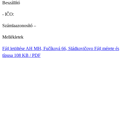
Beszállító
- IČO:
Számlaazonosító
–
Mellékletek
Fájl letöltése
AH MH, Fučíková 66, Sládkovičovo
Fájl mérete és
típusa
108 KB / PDF