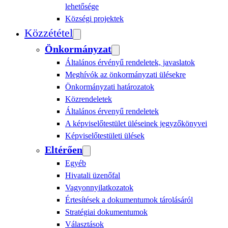
lehetősége
Községi projektek
Közzététel
Önkormányzat
Általános érvényű rendeletek, javaslatok
Meghívók az önkormányzati ülésekre
Önkormányzati határozatok
Közrendeletek
Általános érvenyű rendeletek
A képviselőtestület üléseinek jegyzőkönyvei
Képviselőtestületi ülések
Eltérően
Egyéb
Hivatali üzenőfal
Vagyonnyilatkozatok
Értesítések a dokumentumok tárolásáról
Stratégiai dokumentumok
Választások