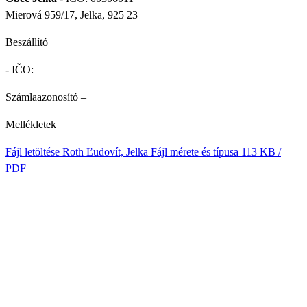
Mierová 959/17, Jelka, 925 23
Beszállító
- IČO:
Számlaazonosító
–
Mellékletek
Fájl letöltése
Roth Ľudovít, Jelka
Fájl mérete és típusa
113 KB /
PDF