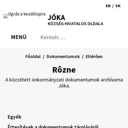
Ugrás
EN
/
SK
a
Switch
Nyel
RSS
Oldaltérkép
Nyomtatás
Növekszik
Kisebb
Nagyobb
JÓKA
tartalomra
language
vált
kontraszt
betűméret
betűméret
KÖZSÉG HIVATALOS OLDALA
to
erre
English
Slov
MENÜ
VÁLTÁS
Keresés:
Nyú
be
a
Főoldal
Dokumentumok
Eltérően
ker
űrl
Rôzne
A közzétett önkormányzati dokumentumok archívuma
Jóka.
Egyéb
Értesítések a dokumentumok tárolásáról