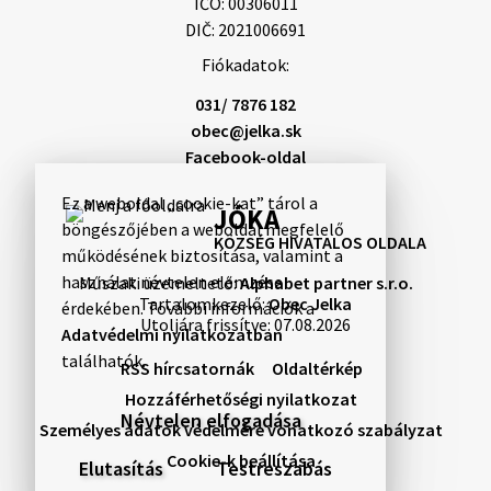
IČO: 00306011
DIČ: 2021006691
Fiókadatok:
031/ 7876 182
obec@jelka.sk
Facebook-oldal
Ez a weboldal „cookie-kat” tárol a
JÓKA
böngészőjében a weboldal megfelelő
KÖZSÉG HIVATALOS OLDALA
működésének biztosítása, valamint a
használat névtelen elemzése
Műszaki üzemeltető:
Alphabet partner s.r.o.
Tartalomkezelő:
Obec Jelka
érdekében. További információk a
Utoljára frissítve:
07.08.2026
Adatvédelmi nyilatkozatban
találhatók.
RSS hírcsatornák
Oldaltérkép
Hozzáférhetőségi nyilatkozat
Névtelen elfogadása
Személyes adatok védelmére vonatkozó szabályzat
Cookie-k beállítása
Elutasítás
Testreszabás