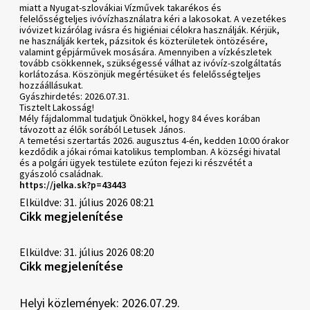
miatt a Nyugat-szlovákiai Vízművek takarékos és
felelősségteljes ivóvízhasználatra kéri a lakosokat. A vezetékes
ivóvizet kizárólag ivásra és higiéniai célokra használják. Kérjük,
ne használják kertek, pázsitok és közterületek öntözésére,
valamint gépjárművek mosására. Amennyiben a vízkészletek
tovább csökkennek, szükségessé válhat az ivóvíz-szolgáltatás
korlátozása. Köszönjük megértésüket és felelősségteljes
hozzáállásukat.
Gyászhirdetés: 2026.07.31.
Tisztelt Lakosság!
Mély fájdalommal tudatjuk Önökkel, hogy 84 éves korában
távozott az élők sorából Letusek János.
A temetési szertartás 2026. augusztus 4-én, kedden 10:00 órakor
kezdődik a jókai római katolikus templomban. A községi hivatal
és a polgári ügyek testülete ezúton fejezi ki részvétét a
gyászoló családnak.
https://jelka.sk?p=43443
Elküldve: 31. július 2026 08:21
Cikk megjelenítése
Elküldve: 31. július 2026 08:20
Cikk megjelenítése
Helyi közlemények: 2026.07.29.