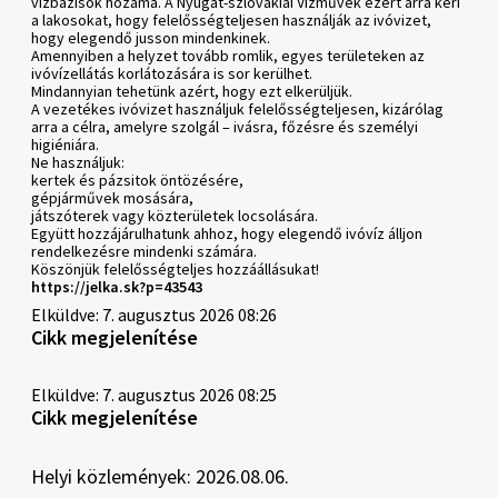
vízbázisok hozama. A Nyugat-szlovákiai Vízművek ezért arra kéri
a lakosokat, hogy felelősségteljesen használják az ivóvizet,
hogy elegendő jusson mindenkinek.
Amennyiben a helyzet tovább romlik, egyes területeken az
ivóvízellátás korlátozására is sor kerülhet.
Mindannyian tehetünk azért, hogy ezt elkerüljük.
A vezetékes ivóvizet használjuk felelősségteljesen, kizárólag
arra a célra, amelyre szolgál – ivásra, főzésre és személyi
higiéniára.
Ne használjuk:
kertek és pázsitok öntözésére,
gépjárművek mosására,
játszóterek vagy közterületek locsolására.
Együtt hozzájárulhatunk ahhoz, hogy elegendő ivóvíz álljon
rendelkezésre mindenki számára.
Köszönjük felelősségteljes hozzáállásukat!
https://jelka.sk?p=43543
Elküldve: 7. augusztus 2026 08:26
Cikk megjelenítése
Elküldve: 7. augusztus 2026 08:25
Cikk megjelenítése
Helyi közlemények: 2026.08.06.