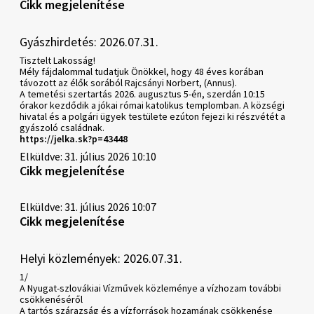
Cikk megjelenítése
Gyászhirdetés: 2026.07.31.
Tisztelt Lakosság!
Mély fájdalommal tudatjuk Önökkel, hogy 48 éves korában
távozott az élők sorából Rajcsányi Norbert, (Annus).
A temetési szertartás 2026. augusztus 5-én, szerdán 10:15
órakor kezdődik a jókai római katolikus templomban. A községi
hivatal és a polgári ügyek testülete ezúton fejezi ki részvétét a
gyászoló családnak.
https://jelka.sk?p=43448
Elküldve: 31. július 2026 10:10
Cikk megjelenítése
Elküldve: 31. július 2026 10:07
Cikk megjelenítése
Helyi közlemények: 2026.07.31.
1/
A Nyugat-szlovákiai Vízművek közleménye a vízhozam további
csökkenéséről
A tartós szárazság és a vízforrások hozamának csökkenése