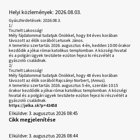
Helyi közlemények: 2026.08.03.
Gyászhirdetések: 2026.08.3.
1/
Tisztelt Lakosság!
Mély fájdalommal tudatjuk Önökkel, hogy 84 éves korában
távozott az élők sorából Letusek János.
A temetési szertartás 2026. augusztus 4-én, kedden 10:00 órakor
kezdődik a jókai római katolikus templomban. A községi hivatal
és a polgári ügyek testülete ezúton fejezi ki részvétét a
gyászoló családnak.
2/
Tisztelt Lakosság!
Mély fájdalommal tudatjuk Önökkel, hogy 48 éves korában
távozott az élők sorából Rajcsányi Norbert, (Annus).
A temetési szertartás 2026. augusztus 5-én, szerdán 10:15
órakor kezdődik a jókai római katolikus templomban. A községi
hivatal és a polgári ügyek testülete ezúton fejezi ki részvétét a
gyászoló családnak.
https://jelka.sk?p=43458
Elküldve: 3. augusztus 2026 08:45
Cikk megjelenítése
Elküldve: 3. augusztus 2026 08:44