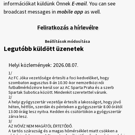
információkat küldünk Önnek
E-mail
. You can see
broadcast messages in
mobile app
as well.
Feliratkozás a hírlevélre
Beállítások módosítása
Legutóbb küldött üzenetek
Helyi közlemények: 2026.08.07.
1/
Az FC Jóka vezetősége értesíti a foci kedvelőket, hogy
szombaton augusztus 8-án 10.30 -kor nemzetközi női
futballmérkőzésre kerül sor az AC Sparta Praha és a szerb
Spartak Subotica között. Mindenkit szeretettel várunk.
2/
A helyi gyógyszertár vezetője értesíti a lakosságot, hogy jövő
héten, hétfőn, szerdán és pénteken a gyógyszertár 8.00 órától
13.00 óráig lesz nyitva. Kedden és csütörtökön a gyógyszertár
zárva lesz.
3/
AZ IVÓVÍZ NEM MAGÁTÓL ÉRTETŐDŐ.
A tartós szárazság és a magas hőmérséklet miatt csökken a