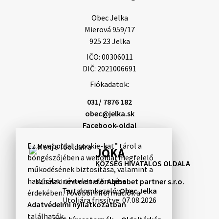
Obec Jelka

Mierová 959/17

925 23 Jelka
IČO: 00306011
DIČ: 2021006691
Fiókadatok:
031/ 7876 182
obec@jelka.sk
Facebook-oldal
Ez a weboldal „cookie-kat” tárol a
JÓKA
böngészőjében a weboldal megfelelő
KÖZSÉG HIVATALOS OLDALA
működésének biztosítása, valamint a
használat névtelen elemzése
Műszaki üzemeltető:
Alphabet partner s.r.o.
Tartalomkezelő:
Obec Jelka
érdekében. További információk a
Utoljára frissítve:
07.08.2026
Adatvédelmi nyilatkozatban
találhatók.