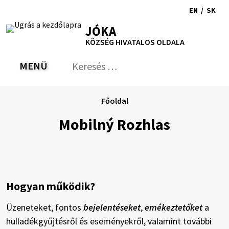
Ugrás
EN
/
SK
a
Switch
Nyel
RSS
Oldaltérkép
Nyomtatás
Növekszik
Kisebb
Nagyobb
JÓKA
tartalomra
language
vált
kontraszt
betűméret
betűméret
KÖZSÉG HIVATALOS OLDALA
to
erre
English
Slov
MENÜ
VÁLTÁS
Keresés:
Nyú
be
a
Főoldal
ker
űrl
Mobilný Rozhlas
Hogyan működik?
Üzeneteket, fontos
bejelentéseket
,
emékeztetőket
a
hulladékgyűjtésről és eseményekről, valamint további