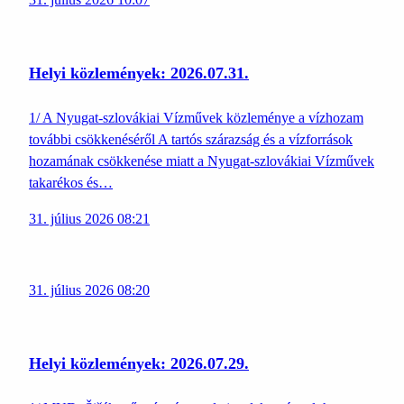
Helyi közlemények: 2026.07.31.
1/ A Nyugat-szlovákiai Vízművek közleménye a vízhozam
további csökkenéséről A tartós szárazság és a vízforrások
hozamának csökkenése miatt a Nyugat-szlovákiai Vízművek
takarékos és…
31. július 2026 08:21
31. július 2026 08:20
Helyi közlemények: 2026.07.29.