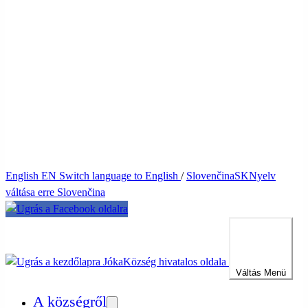
English
EN
Switch language to English
/
Slovenčina
SK
Nyelv
váltása erre Slovenčina
Jóka
Község hivatalos oldala
Váltás
Menü
A községről