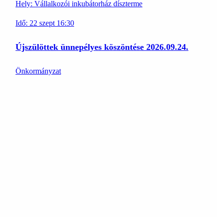
Hely:
Vállalkozói inkubátorház díszterme
Idő:
22
szept
16:30
Újszülöttek ünnepélyes köszöntése 2026.09.24.
Önkormányzat