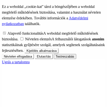
Ez a weboldal „cookie-kat” tárol a böngészőjében a weboldal
megfelelő működésének biztosítása, valamint a használat névtelen
elemzése érdekében. További információk a
Adatvédelmi
nyilatkozatban
találhatók.
Alapvető funkcionalitás
A weboldal megfelelő működésének
biztosítása.
Névtelen elemzés
A felhasználói látogatások
anonim
statisztikáinak gyűjtésére szolgál, amelyek segítenek szolgáltatásaink
fejlesztésében.
Kijelölés alkalmazása
Névtelen elfogadása
Elutasítás
Testreszabás
Ugrás a tartalomra