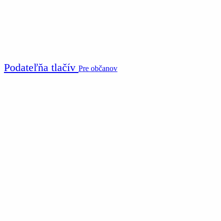
Podateľňa tlačív
Pre občanov