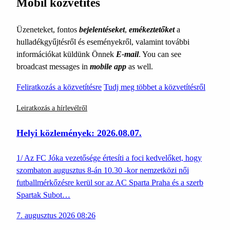
Mobil közvetítés
Üzeneteket, fontos
bejelentéseket
,
emékeztetőket
a
hulladékgyűjtésről és eseményekről, valamint további
információkat küldünk Önnek
E-mail
. You can see
broadcast messages in
mobile app
as well.
Feliratkozás a közvetítésre
Tudj meg többet a közvetítésről
Leiratkozás a hírlevélről
Helyi közlemények: 2026.08.07.
1/ Az FC Jóka vezetősége értesíti a foci kedvelőket, hogy
szombaton augusztus 8-án 10.30 -kor nemzetközi női
futballmérkőzésre kerül sor az AC Sparta Praha és a szerb
Spartak Subot…
7. augusztus 2026 08:26