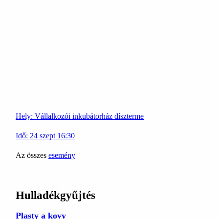
Hely:
Vállalkozói inkubátorház díszterme
Idő:
24
szept
16:30
Az összes
esemény
Hulladékgyűjtés
Plasty a kovy