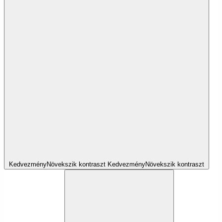
Kedvezmény
Növekszik
kontraszt
Kedvezmény
Növekszik
kontraszt