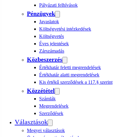
Pályázati felhívások
Pénzügyek
Javaslatok
Költségvetési intézkedések
Költségvetés
Éves jelentések
Zárszámadás
Közbeszerzés
Értékhatár feletti megrendelések
Értékhatár alatti megrendelések
Kis értékű szerződések a 117.§ szerint
Közzététel
Számlák
Megrendelések
Szerződések
Választások
Megyei választások