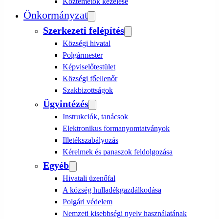
Köztemetők kezelése
Önkormányzat
Szerkezeti felépítés
Községi hivatal
Polgármester
Képviselőtestület
Községi főellenőr
Szakbizottságok
Ügyintézés
Instrukciók, tanácsok
Elektronikus formanyomtatványok
Illetékszabályozás
Kérelmek és panaszok feldolgozása
Egyéb
Hivatali üzenőfal
A község hulladékgazdálkodása
Polgári védelem
Nemzeti kisebbségi nyelv használatának