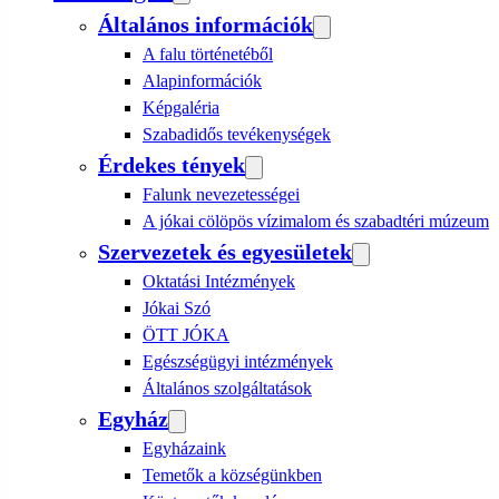
Általános információk
A falu történetéből
Alapinformációk
Képgaléria
Szabadidős tevékenységek
Érdekes tények
Falunk nevezetességei
A jókai cölöpös vízimalom és szabadtéri múzeum
Szervezetek és egyesületek
Oktatási Intézmények
Jókai Szó
ÖTT JÓKA
Egészségügyi intézmények
Általános szolgáltatások
Egyház
Egyházaink
Temetők a községünkben