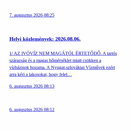
7. augusztus 2026 08:25
Helyi közlemények: 2026.08.06.
1/ AZ IVÓVÍZ NEM MAGÁTÓL ÉRTETŐDŐ. A tartós
szárazság és a magas hőmérséklet miatt csökken a
vízbázisok hozama. A Nyugat-szlovákiai Vízművek ezért
arra kéri a lakosokat, hogy felel…
6. augusztus 2026 08:13
6. augusztus 2026 08:12