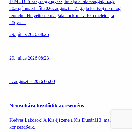
1/ MUDr.Šišák, nőgyógyász, tudatja a lakossággal, hogy
2026.július 31-től 2026. augusztus 7-ig, (beleértve) nem fog
rendelni. Helyettesíteni a galántai kórház 10. emeletén, a
nőgyó…
29. július 2026 08:25
29. július 2026 08:23
5. augusztus 2026 05:00
Nemsokára kezdődik az esemény
Kedves Lakosok! A Kis éji zene a Kis-Dunánál 3. ma 20:30-
kor kezdődik.