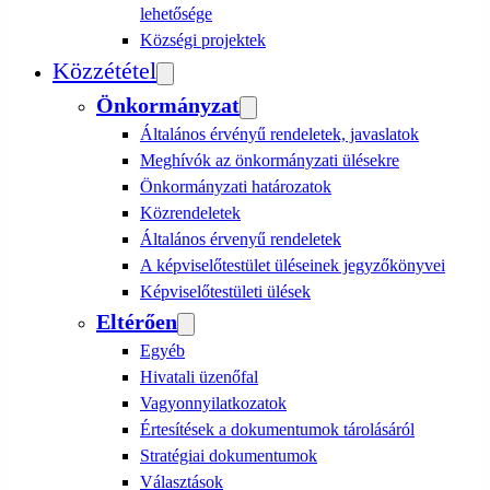
lehetősége
Községi projektek
Közzététel
Önkormányzat
Általános érvényű rendeletek, javaslatok
Meghívók az önkormányzati ülésekre
Önkormányzati határozatok
Közrendeletek
Általános érvenyű rendeletek
A képviselőtestület üléseinek jegyzőkönyvei
Képviselőtestületi ülések
Eltérően
Egyéb
Hivatali üzenőfal
Vagyonnyilatkozatok
Értesítések a dokumentumok tárolásáról
Stratégiai dokumentumok
Választások