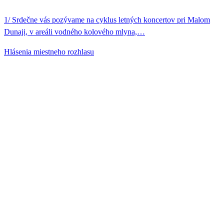
1/ Srdečne vás pozývame na cyklus letných koncertov pri Malom
Dunaji, v areáli vodného kolového mlyna,…
Hlásenia miestneho rozhlasu