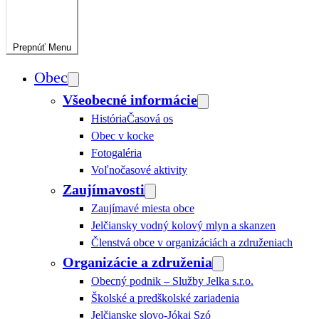
Prepnúť
Menu
Obec
Všeobecné informácie
História
Časová os
Obec v kocke
Fotogaléria
Voľnočasové aktivity
Zaujímavosti
Zaujímavé miesta obce
Jelčiansky vodný kolový mlyn a skanzen
Členstvá obce v organizáciách a združeniach
Organizácie a združenia
Obecný podnik – Služby Jelka s.r.o.
Školské a predškolské zariadenia
Jelčianske slovo-Jókai Szó