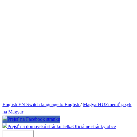
English
EN
Switch language to English
/
Magyar
HU
Zmeniť jazyk
na Magyar
Jelka
Oficiálne stránky obce