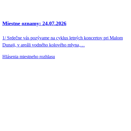
Miestne oznamy: 24.07.2026
1/ Srdečne vás pozývame na cyklus letných koncertov pri Malom
Dunaji, v areáli vodného kolového mlyna,…
Hlásenia miestneho rozhlasu