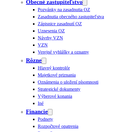
Obecné zastupiteľstvo
Pozvánky na zasadnutia OZ
Zasadnutia obecného zastupiteľstva
Zápisnice zasadnutí OZ
Uznesenia OZ
Návrhy VZN
VZN
Verejné vyhlášky a oznamy
Rôzne
Hlavný kontrolór
Majetkové priznania
Oznámenia o uložení písomnosti
Strategické dokumenty
Výberové konania
Iné
Financie
Podnety
Rozpočtové opatrenia