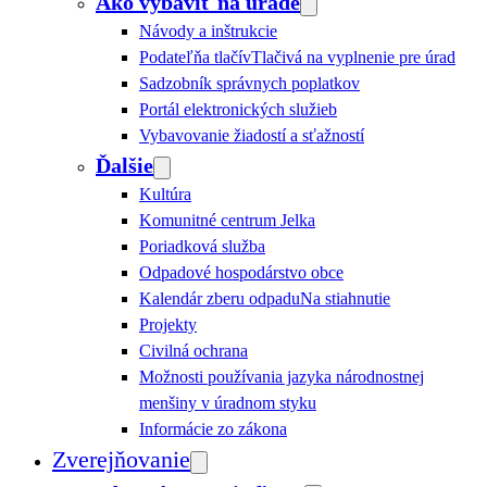
Ako vybaviť na úrade
Návody a inštrukcie
Podateľňa tlačív
Tlačivá na vyplnenie pre úrad
Sadzobník správnych poplatkov
Portál elektronických služieb
Vybavovanie žiadostí a sťažností
Ďalšie
Kultúra
Komunitné centrum Jelka
Poriadková služba
Odpadové hospodárstvo obce
Kalendár zberu odpadu
Na stiahnutie
Projekty
Civilná ochrana
Možnosti používania jazyka národnostnej
menšiny v úradnom styku
Informácie zo zákona
Zverejňovanie