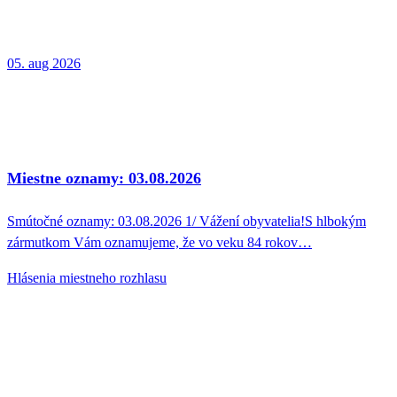
05. aug 2026
Miestne oznamy: 03.08.2026
Smútočné oznamy: 03.08.2026 1/ Vážení obyvatelia!S hlbokým
zármutkom Vám oznamujeme, že vo veku 84 rokov…
Hlásenia miestneho rozhlasu