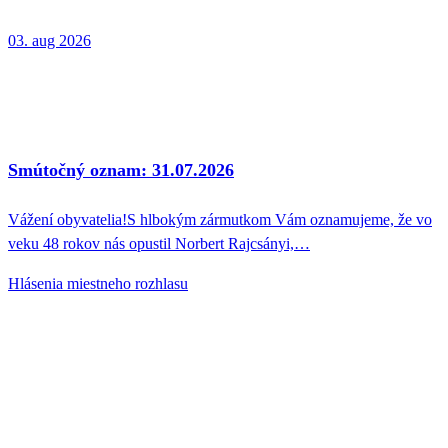
03. aug 2026
Smútočný oznam: 31.07.2026
Vážení obyvatelia!S hlbokým zármutkom Vám oznamujeme, že vo
veku 48 rokov nás opustil Norbert Rajcsányi,…
Hlásenia miestneho rozhlasu