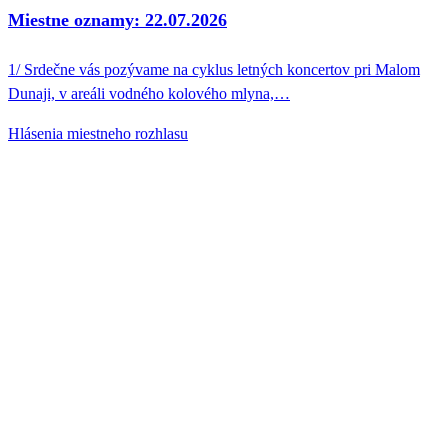
Miestne oznamy: 22.07.2026
1/ Srdečne vás pozývame na cyklus letných koncertov pri Malom
Dunaji, v areáli vodného kolového mlyna,…
Hlásenia miestneho rozhlasu