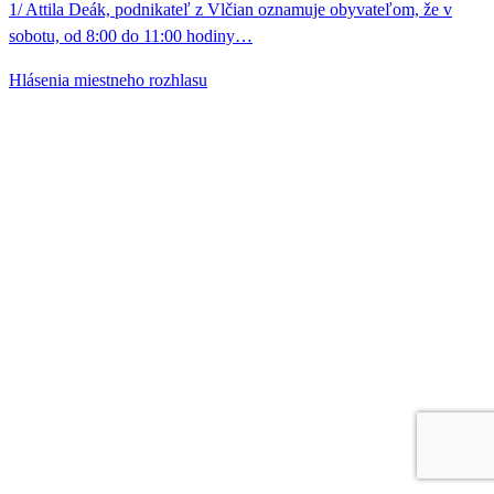
1/ Attila Deák, podnikateľ z Vlčian oznamuje obyvateľom, že v
sobotu, od 8:00 do 11:00 hodiny…
Hlásenia miestneho rozhlasu