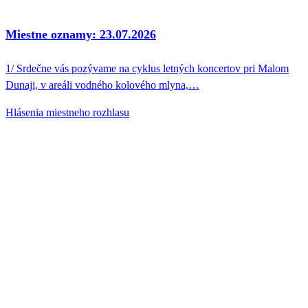
Miestne oznamy: 23.07.2026
1/ Srdečne vás pozývame na cyklus letných koncertov pri Malom
Dunaji, v areáli vodného kolového mlyna,…
Hlásenia miestneho rozhlasu