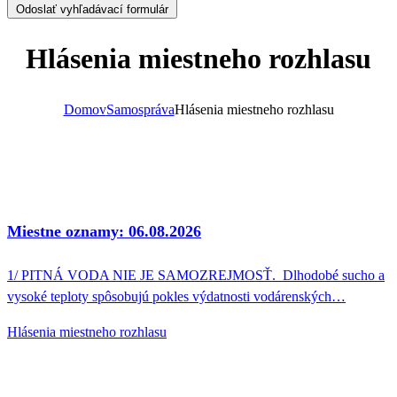
Odoslať vyhľadávací formulár
Hlásenia miestneho rozhlasu
Domov
Samospráva
Hlásenia miestneho rozhlasu
Miestne oznamy: 06.08.2026
1/ PITNÁ VODA NIE JE SAMOZREJMOSŤ. Dlhodobé sucho a
vysoké teploty spôsobujú pokles výdatnosti vodárenských…
Hlásenia miestneho rozhlasu