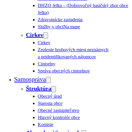
DHZO Jelka – (Dobrovoľný hasičský zbor obce
Jelka)
Zdravotnícke zariadenia
Služby v obci
Na mape
Cirkev
Cirkev
Zrušenie hrobových miest neznámych
a neidentifikovaných nájomcov
Cintoríny
Správa obecných cintorínov
Samospráva
Štruktúra
Obecný úrad
Starosta obce
Obecné zastupiteľstvo
Hlavný kontrolór obce
Komisie