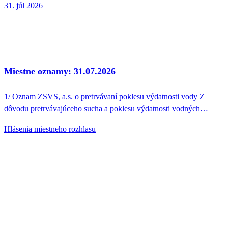
31. júl 2026
Miestne oznamy: 31.07.2026
1/ Oznam ZSVS, a.s. o pretrvávaní poklesu výdatnosti vody Z
dôvodu pretrvávajúceho sucha a poklesu výdatnosti vodných…
Hlásenia miestneho rozhlasu