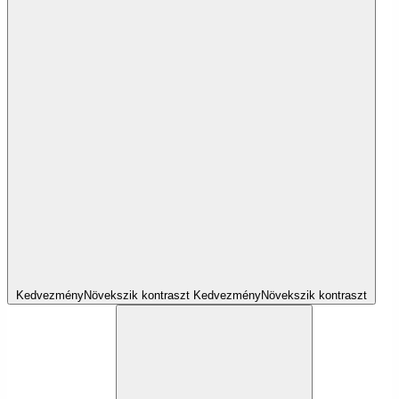
Kedvezmény
Növekszik
kontraszt
Kedvezmény
Növekszik
kontraszt