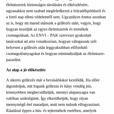
élelmiszerek biztonságos tárolására és elkészítésére,
ugyanakkor nem szabad megfeledkezni a folyadékpótlásról és
a forró nap elleni védelemről sem. Ugyanilyen fontos azonban
az is, hogy mi marad utánunk a grillezés után, vagyis, hogy
hogyan kezeljük az egyes élelmiszerek és termékek
csomagolásait. Az ENVI – PAK szervezet gyakorlati
tanácsokat ad arra vonatkozóan, hogyan válogassuk szét
helyesen a grillezés után leggyakrabban előforduló
csomagolóanyagokat és hogyan minimalizáljuk az élelmiszer-
pazarlást.
Az alap a jó előkészítés
A sikeres grillezés már a bevásárláskor kezdődik. Ha előre
átgondoljuk, mit fogunk grillezni és hány vendég jön,
könnyebben megbecsülhetjük, mennyi alapanyagra van
valóban szükségünk. Így elkerülhetjük, hogy olyan
mennyiségű étel maradjon, amit nem tudunk elfogyasztani.
Ráadásul éppen a hús- és tejtermékek esetében, amelyek