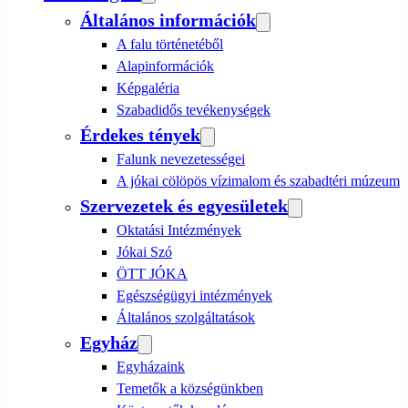
Általános információk
A falu történetéből
Alapinformációk
Képgaléria
Szabadidős tevékenységek
Érdekes tények
Falunk nevezetességei
A jókai cölöpös vízimalom és szabadtéri múzeum
Szervezetek és egyesületek
Oktatási Intézmények
Jókai Szó
ÖTT JÓKA
Egészségügyi intézmények
Általános szolgáltatások
Egyház
Egyházaink
Temetők a községünkben