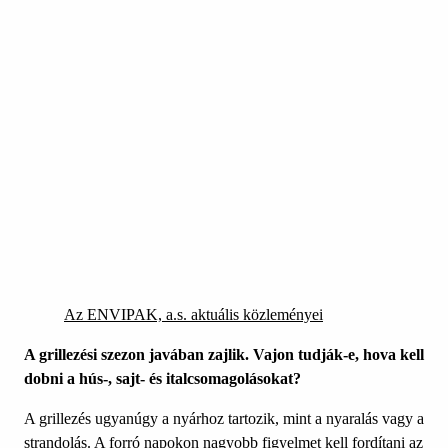
Az ENVIPAK, a.s. aktuális közleményei
A grillezési szezon javában zajlik. Vajon tudják-e, hova kell
dobni a hús-, sajt- és italcsomagolásokat?
A grillezés ugyanúgy a nyárhoz tartozik, mint a nyaralás vagy a
strandolás. A forró napokon nagyobb figyelmet kell fordítani az