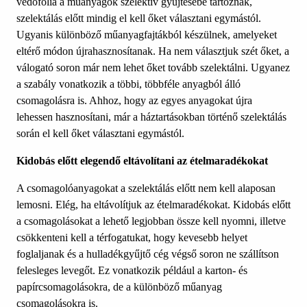
védőfólia a műanyagok szelektív gyűjtésébe tartoznak,
szelektálás előtt mindig el kell őket választani egymástól.
Ugyanis különböző műanyagfajtákból készülnek, amelyeket
eltérő módon újrahasznosítanak. Ha nem választjuk szét őket, a
válogató soron már nem lehet őket tovább szelektálni. Ugyanez
a szabály vonatkozik a többi, többféle anyagból álló
csomagolásra is. Ahhoz, hogy az egyes anyagokat újra
lehessen hasznosítani, már a háztartásokban történő szelektálás
során el kell őket választani egymástól.
Kidobás előtt elegendő eltávolítani az ételmaradékokat
A csomagolóanyagokat a szelektálás előtt nem kell alaposan
lemosni. Elég, ha eltávolítjuk az ételmaradékokat. Kidobás előtt
a csomagolásokat a lehető legjobban össze kell nyomni, illetve
csökkenteni kell a térfogatukat, hogy kevesebb helyet
foglaljanak és a hulladékgyűjtő cég végső soron ne szállítson
felesleges levegőt. Ez vonatkozik például a karton- és
papírcsomagolásokra, de a különböző műanyag
csomagolásokra is.