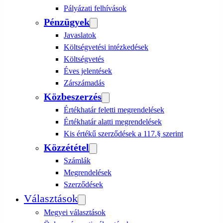
Pályázati felhívások
Pénzügyek
Javaslatok
Költségvetési intézkedések
Költségvetés
Éves jelentések
Zárszámadás
Közbeszerzés
Értékhatár feletti megrendelések
Értékhatár alatti megrendelések
Kis értékű szerződések a 117.§ szerint
Közzététel
Számlák
Megrendelések
Szerződések
Választások
Megyei választások