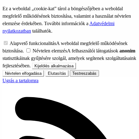
Ez a weboldal „cookie-kat” tárol a böngészőjében a weboldal
megfelelő működésének biztosítása, valamint a használat névtelen
elemzése érdekében. További információk a
Adatvédelmi
nyilatkozatban
találhatók.
Alapvető funkcionalitás
A weboldal megfelelő működésének
biztosítása.
Névtelen elemzés
A felhasználói látogatások
anonim
statisztikáinak gyűjtésére szolgál, amelyek segítenek szolgáltatásaink
fejlesztésében.
Kijelölés alkalmazása
Névtelen elfogadása
Elutasítás
Testreszabás
Ugrás a tartalomra