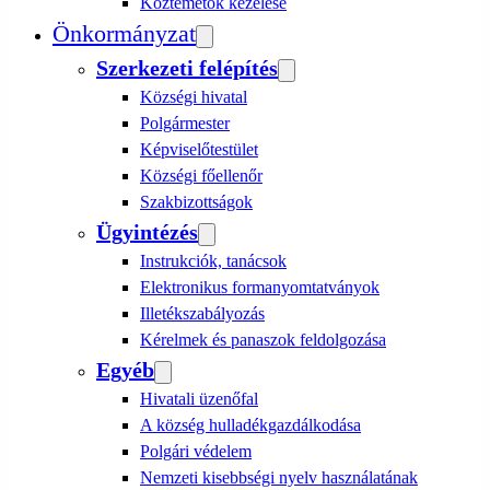
Köztemetők kezelése
Önkormányzat
Szerkezeti felépítés
Községi hivatal
Polgármester
Képviselőtestület
Községi főellenőr
Szakbizottságok
Ügyintézés
Instrukciók, tanácsok
Elektronikus formanyomtatványok
Illetékszabályozás
Kérelmek és panaszok feldolgozása
Egyéb
Hivatali üzenőfal
A község hulladékgazdálkodása
Polgári védelem
Nemzeti kisebbségi nyelv használatának