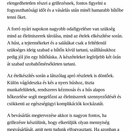
elengedhetetlen részei a grillezésnek, fontos figyelni a
fogyaszthatósági időt és a vásárlás után minél hamarabb hűtőbe
tenni őket.
A forró nyári napokon nagyobb odafigyelésre van szükség
mind az élelmiszerek tárolása, mind az ételek elkészítése során.
A húst, a tejtermékeket és a salátákat csak a feltétlenül
szükséges ideig szabad a hűtőn kívül tartani, szállításukhoz
pedig jól jön egy hűtőtáska. A készételeket legfeljebb két órán
át szabad szobahőmérsékleten tartani.
Az ételkészítés során a látszólag apró részletek is döntőek.
Külön vágódeszka és kés a nyers húshoz, tiszta
munkafelületek, rendszeres kézmosás és a hús alapos
hőkezelése segít megelőzni az élelmiszerek szennyeződését és
csökkenti az egészségügyi komplikációk kockázatát.
A bevásárlás megtervezése akkor is nagyon fontos, ha
grillezésre készülünk, hogy elkerüljük olyan mennyiség
megvásárlását, amit nem tudunk elfogyasztani. Ha azonban a