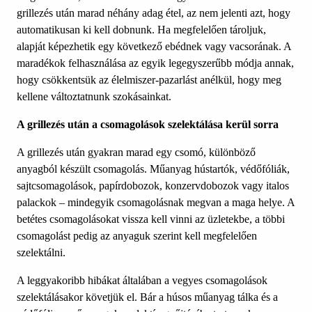
grillezés után marad néhány adag étel, az nem jelenti azt, hogy
automatikusan ki kell dobnunk. Ha megfelelően tároljuk,
alapját képezhetik egy következő ebédnek vagy vacsorának. A
maradékok felhasználása az egyik legegyszerűbb módja annak,
hogy csökkentsük az élelmiszer-pazarlást anélkül, hogy meg
kellene változtatnunk szokásainkat.
A grillezés után a csomagolások szelektálása kerül sorra
A grillezés után gyakran marad egy csomó, különböző
anyagból készült csomagolás. Műanyag hústartók, védőfóliák,
sajtcsomagolások, papírdobozok, konzervdobozok vagy italos
palackok – mindegyik csomagolásnak megvan a maga helye. A
betétes csomagolásokat vissza kell vinni az üzletekbe, a többi
csomagolást pedig az anyaguk szerint kell megfelelően
szelektálni.
A leggyakoribb hibákat általában a vegyes csomagolások
szelektálásakor követjük el. Bár a húsos műanyag tálka és a