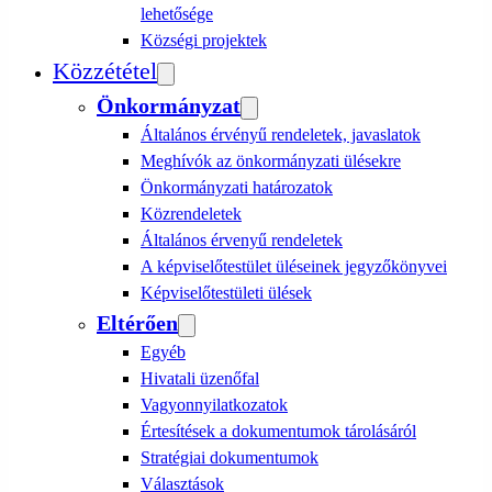
lehetősége
Községi projektek
Közzététel
Önkormányzat
Általános érvényű rendeletek, javaslatok
Meghívók az önkormányzati ülésekre
Önkormányzati határozatok
Közrendeletek
Általános érvenyű rendeletek
A képviselőtestület üléseinek jegyzőkönyvei
Képviselőtestületi ülések
Eltérően
Egyéb
Hivatali üzenőfal
Vagyonnyilatkozatok
Értesítések a dokumentumok tárolásáról
Stratégiai dokumentumok
Választások