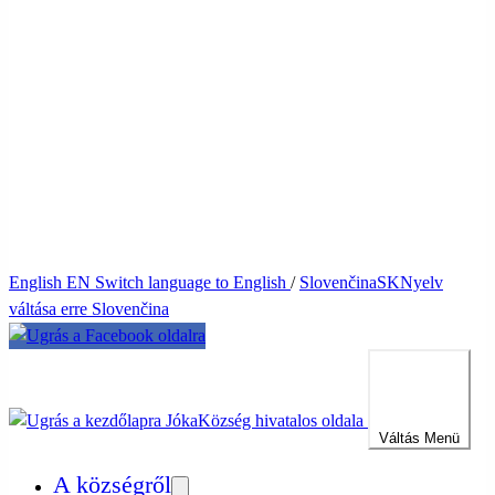
English
EN
Switch language to English
/
Slovenčina
SK
Nyelv
váltása erre Slovenčina
Jóka
Község hivatalos oldala
Váltás
Menü
A községről