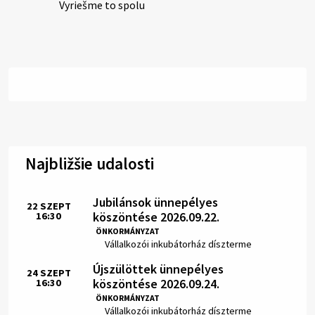
Vyriešme to spolu
Najbližšie udalosti
Jubilánsok ünnepélyes
22
SZEPT
köszöntése 2026.09.22.
16:30
Idő:
ÖNKORMÁNYZAT
Hely:
Vállalkozói inkubátorház díszterme
Újszülöttek ünnepélyes
24
SZEPT
köszöntése 2026.09.24.
16:30
Idő:
ÖNKORMÁNYZAT
Hely:
Vállalkozói inkubátorház díszterme