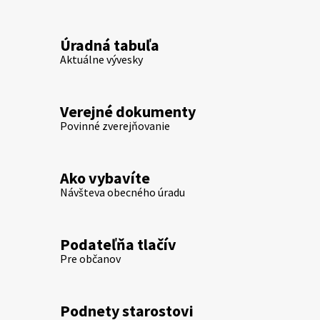
Úradná tabuľa
Aktuálne vývesky
Verejné dokumenty
Povinné zverejňovanie
Ako vybavíte
Návšteva obecného úradu
Podateľňa tlačív
Pre občanov
Podnety starostovi