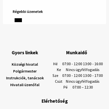
Régebbi üzenetek
Helyi közlemények: 2026.08.06.
1/ AZ IVÓVÍZ NEM MAGÁTÓL ÉRTETŐDŐ. A tartós
szárazság és a magas hőmérséklet miatt csökken a
vízbázisok hozama. A Nyugat-szlovákiai Vízművek
ezért arra kéri a lakosokat, hogy felel…
6. augusztus 2026 08:13
Gyors linkek
Munkaidő
6. augusztus 2026 08:12
Hé
07:00 - 12:00 13:00 - 16:00
Községi hivatal
Ke
Nincs ügyfélfogadás
Polgármester
Sze
07:00 - 12:00 13:00 - 17:00
Instrukciók, tanácsok
Helyi közlemények: 2026.08.05.
Csüt
Nincs ügyfélfogadás
Hivatali üzenőfal
Gyászhirdetés: 2026.08.05. 1/ Tisztelt Lakosság!
Pé
07:00 – 12:30
Mély fájdalommal tudatjuk Önökkel, hogy 73 éves
korában távozott az élők sorából Tankó Irén. A
Elérhetőség
temetési szertartás 2026. augusztus …
5. augusztus 2026 13:10