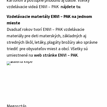
kartónov a postupne pribudnú aj ďalšie. Všetky
vzdelávacie videá ENVI – PAK
nájdete tu
.
Vzdelávacie materiály ENVI – PAK na jednom
mieste
Dvadsať rokov tvorí ENVI – PAK vzdelávacie
materiály pre deti materských, základných aj
stredných škôl, letáky, plagáty brožúry ako správne
triediť pre obyvateľov miest a obcí. Všetky sú
umiestnené na
web stránke ENVI – PAK
.
Megosztás