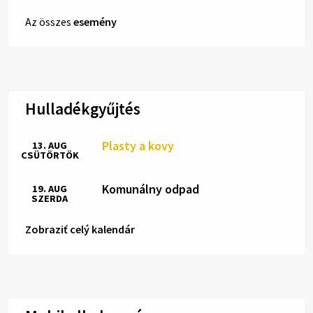
Az összes
esemény
Hulladékgyűjtés
Plasty a kovy
13. AUG
CSÜTÖRTÖK
Komunálny odpad
19. AUG
SZERDA
Zobraziť celý kalendár