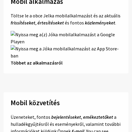
Mobil alkalmazás
Töltse le a obce Jelka mobilalkalmazást és az aktuális
frissítéseket
,
értesítéseket
és fontos
közleményeket
.
Többet az alkalmazásról
Mobil közvetítés
Üzeneteket, fontos
bejelentéseket
,
emékeztetőket
a
hulladékgyűjtésről és eseményekről, valamint további
információkat küldünk Önnek
E-mail
. You can see