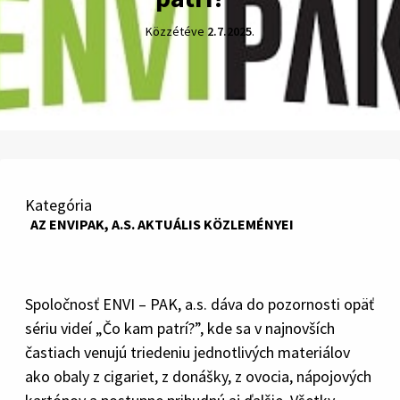
Közzétéve
2.7.2025
.
Kategória
AZ ENVIPAK, A.S. AKTUÁLIS KÖZLEMÉNYEI
Spoločnosť ENVI – PAK, a.s. dáva do pozornosti opäť
sériu videí „Čo kam patrí?”, kde sa v najnovších
častiach venujú triedeniu jednotlivých materiálov
ako obaly z cigariet, z donášky, z ovocia, nápojových