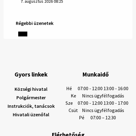
7. augusztus 2026 08:25
Régebbi üzenetek
Helyi közlemények: 2026.08.06.
1/ AZ IVÓVÍZ NEM MAGÁTÓL ÉRTETŐDŐ. A tartós
szárazság és a magas hőmérséklet miatt csökken a
vízbázisok hozama. A Nyugat-szlovákiai Vízművek
ezért arra kéri a lakosokat, hogy felel…
6. augusztus 2026 08:13
Gyors linkek
Munkaidő
6. augusztus 2026 08:12
Hé
07:00 - 12:00 13:00 - 16:00
Községi hivatal
Ke
Nincs ügyfélfogadás
Polgármester
Sze
07:00 - 12:00 13:00 - 17:00
Instrukciók, tanácsok
Helyi közlemények: 2026.08.05.
Csüt
Nincs ügyfélfogadás
Hivatali üzenőfal
Gyászhirdetés: 2026.08.05. 1/ Tisztelt Lakosság!
Pé
07:00 – 12:30
Mély fájdalommal tudatjuk Önökkel, hogy 73 éves
korában távozott az élők sorából Tankó Irén. A
Elérhetőség
temetési szertartás 2026. augusztus …