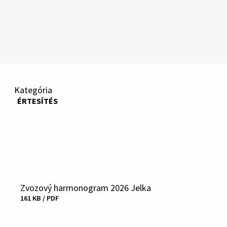
Kategória
ÉRTESÍTÉS
Zvozový harmonogram 2026 Jelka
Fájl
Stiahnuť
161 KB / PDF
mérete
és
típusa