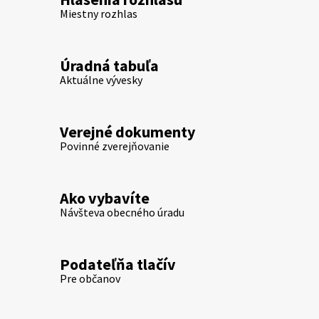
Miestny rozhlas
Úradná tabuľa
Aktuálne vývesky
Verejné dokumenty
Povinné zverejňovanie
Ako vybavíte
Návšteva obecného úradu
Podateľňa tlačív
Pre občanov