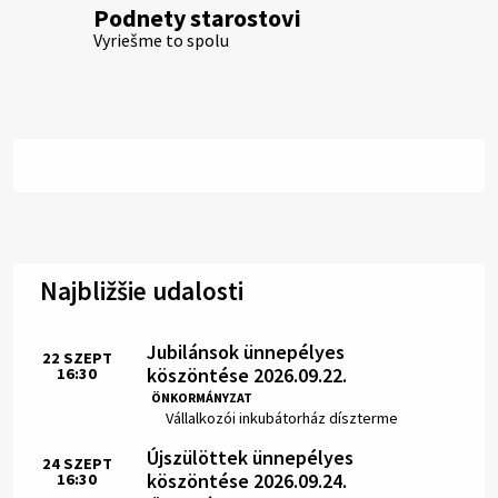
Podnety starostovi
Vyriešme to spolu
Najbližšie udalosti
Jubilánsok ünnepélyes
22
SZEPT
köszöntése 2026.09.22.
16:30
Idő:
ÖNKORMÁNYZAT
Hely:
Vállalkozói inkubátorház díszterme
Újszülöttek ünnepélyes
24
SZEPT
köszöntése 2026.09.24.
16:30
Idő: