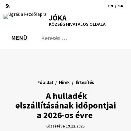
Ugrás
EN
/
SK
a
Switch
Nyel
RSS
Oldaltérkép
Nyomtatás
Növekszik
Kisebb
Nagyobb
JÓKA
tartalomra
language
vált
kontraszt
betűméret
betűméret
KÖZSÉG HIVATALOS OLDALA
to
erre
English
Slov
MENÜ
VÁLTÁS
Keresés:
Nyú
be
a
ker
űrl
Főoldal
Hírek
Értesítés
A hulladék
elszállításának időpontjai
a 2026-os évre
Közzétéve
19.12.2025
.