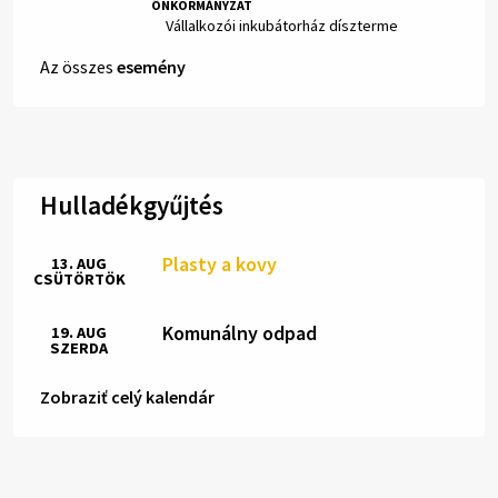
ÖNKORMÁNYZAT
Hely:
Vállalkozói inkubátorház díszterme
Az összes
esemény
Hulladékgyűjtés
Plasty a kovy
13. AUG
CSÜTÖRTÖK
Komunálny odpad
19. AUG
SZERDA
Zobraziť celý kalendár