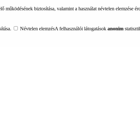
lő működésének biztosítása, valamint a használat névtelen elemzése é
ítása.
Névtelen elemzés
A felhasználói látogatások
anonim
statiszt