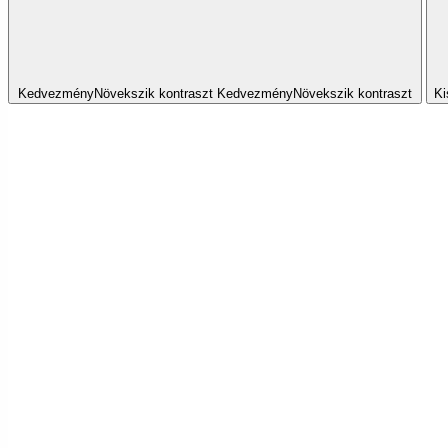
Kedvezmény
Növekszik
kontraszt
Kedvezmény
Növekszik
kontraszt
Ki