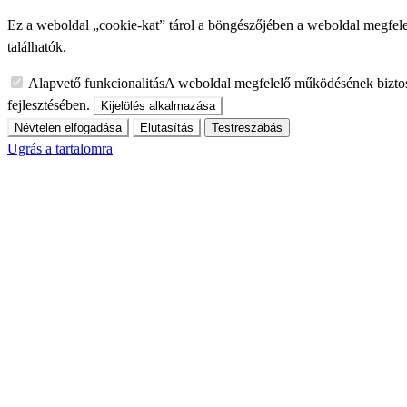
Ez a weboldal „cookie-kat” tárol a böngészőjében a weboldal megfele
találhatók.
Alapvető funkcionalitás
A weboldal megfelelő működésének biztos
fejlesztésében.
Kijelölés alkalmazása
Névtelen elfogadása
Elutasítás
Testreszabás
Ugrás a tartalomra