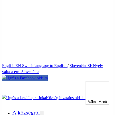
English
EN
Switch language to English
/
Slovenčina
SK
Nyelv
váltása erre Slovenčina
Jóka
Község hivatalos oldala
Váltás
Menü
A községről