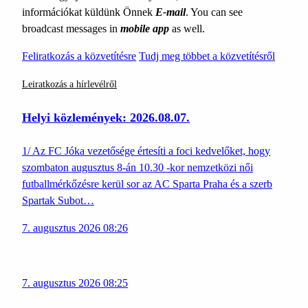
információkat küldünk Önnek
E-mail
. You can see
broadcast messages in
mobile app
as well.
Feliratkozás a közvetítésre
Tudj meg többet a közvetítésről
Leiratkozás a hírlevélről
Helyi közlemények: 2026.08.07.
1/ Az FC Jóka vezetősége értesíti a foci kedvelőket, hogy
szombaton augusztus 8-án 10.30 -kor nemzetközi női
futballmérkőzésre kerül sor az AC Sparta Praha és a szerb
Spartak Subot…
7. augusztus 2026 08:26
7. augusztus 2026 08:25