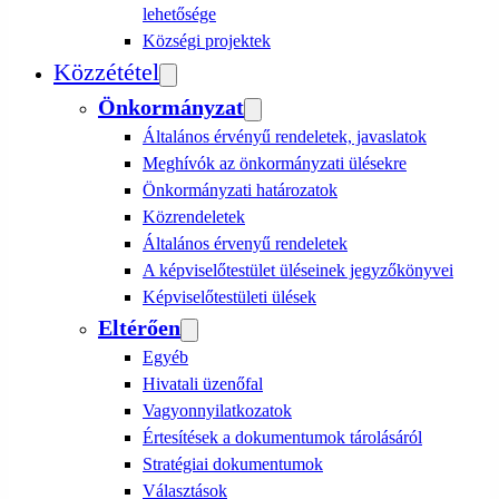
lehetősége
Községi projektek
Közzététel
Önkormányzat
Általános érvényű rendeletek, javaslatok
Meghívók az önkormányzati ülésekre
Önkormányzati határozatok
Közrendeletek
Általános érvenyű rendeletek
A képviselőtestület üléseinek jegyzőkönyvei
Képviselőtestületi ülések
Eltérően
Egyéb
Hivatali üzenőfal
Vagyonnyilatkozatok
Értesítések a dokumentumok tárolásáról
Stratégiai dokumentumok
Választások