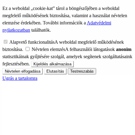
Ez a weboldal „cookie-kat” tárol a böngészőjében a weboldal
megfelelő működésének biztosítása, valamint a használat névtelen
elemzése érdekében. További információk a
Adatvédelmi
nyilatkozatban
találhatók.
Alapvető funkcionalitás
A weboldal megfelelő működésének
biztosítása.
Névtelen elemzés
A felhasználói látogatások
anonim
statisztikáinak gyűjtésére szolgál, amelyek segítenek szolgáltatásaink
fejlesztésében.
Kijelölés alkalmazása
Névtelen elfogadása
Elutasítás
Testreszabás
Ugrás a tartalomra