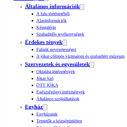
Általános információk
A falu történetéből
Alapinformációk
Képgaléria
Szabadidős tevékenységek
Érdekes tények
Falunk nevezetességei
A jókai cölöpös vízimalom és szabadtéri múzeum
Szervezetek és egyesületek
Oktatási Intézmények
Jókai Szó
ÖTT JÓKA
Egészségügyi intézmények
Általános szolgáltatások
Egyház
Egyházaink
Temetők a községünkben