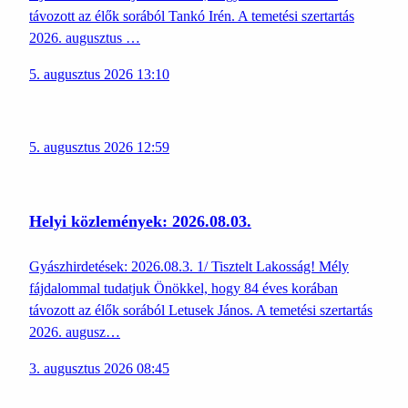
távozott az élők sorából Tankó Irén. A temetési szertartás
2026. augusztus …
5. augusztus 2026 13:10
5. augusztus 2026 12:59
Helyi közlemények: 2026.08.03.
Gyászhirdetések: 2026.08.3. 1/ Tisztelt Lakosság! Mély
fájdalommal tudatjuk Önökkel, hogy 84 éves korában
távozott az élők sorából Letusek János. A temetési szertartás
2026. augusz…
3. augusztus 2026 08:45