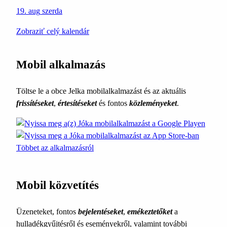
19. aug
szerda
Zobraziť celý kalendár
Mobil alkalmazás
Töltse le a obce Jelka mobilalkalmazást és az aktuális
frissítéseket
,
értesítéseket
és fontos
közleményeket
.
Többet az alkalmazásról
Mobil közvetítés
Üzeneteket, fontos
bejelentéseket
,
emékeztetőket
a
hulladékgyűjtésről és eseményekről, valamint további