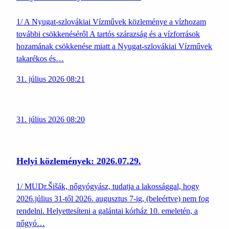
1/ A Nyugat-szlovákiai Vízművek közleménye a vízhozam
további csökkenéséről A tartós szárazság és a vízforrások
hozamának csökkenése miatt a Nyugat-szlovákiai Vízművek
takarékos és…
31. július 2026 08:21
31. július 2026 08:20
Helyi közlemények: 2026.07.29.
1/ MUDr.Šišák, nőgyógyász, tudatja a lakossággal, hogy
2026.július 31-től 2026. augusztus 7-ig, (beleértve) nem fog
rendelni. Helyettesíteni a galántai kórház 10. emeletén, a
nőgyó…