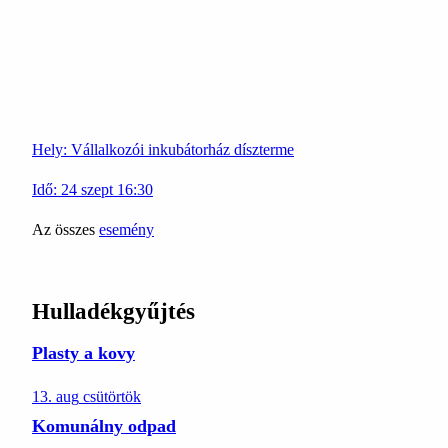
Hely:
Vállalkozói inkubátorház díszterme
Idő:
24
szept
16:30
Az összes
esemény
Hulladékgyűjtés
Plasty a kovy
13. aug
csütörtök
Komunálny odpad