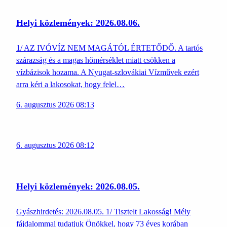
Helyi közlemények: 2026.08.06.
1/ AZ IVÓVÍZ NEM MAGÁTÓL ÉRTETŐDŐ. A tartós
szárazság és a magas hőmérséklet miatt csökken a
vízbázisok hozama. A Nyugat-szlovákiai Vízművek ezért
arra kéri a lakosokat, hogy felel…
6. augusztus 2026 08:13
6. augusztus 2026 08:12
Helyi közlemények: 2026.08.05.
Gyászhirdetés: 2026.08.05. 1/ Tisztelt Lakosság! Mély
fájdalommal tudatjuk Önökkel, hogy 73 éves korában