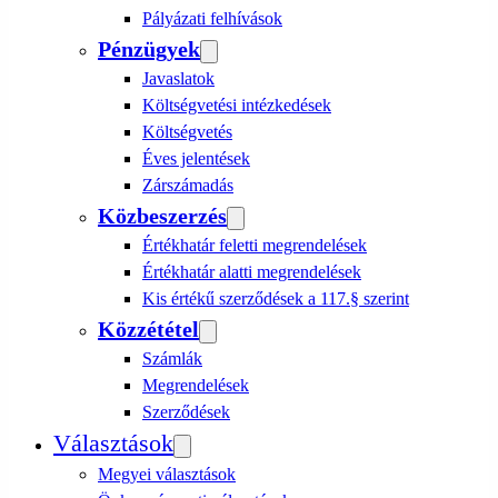
Pályázati felhívások
Pénzügyek
Javaslatok
Költségvetési intézkedések
Költségvetés
Éves jelentések
Zárszámadás
Közbeszerzés
Értékhatár feletti megrendelések
Értékhatár alatti megrendelések
Kis értékű szerződések a 117.§ szerint
Közzététel
Számlák
Megrendelések
Szerződések
Választások
Megyei választások