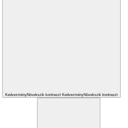
Kedvezmény
Növekszik
kontraszt
Kedvezmény
Növekszik
kontraszt