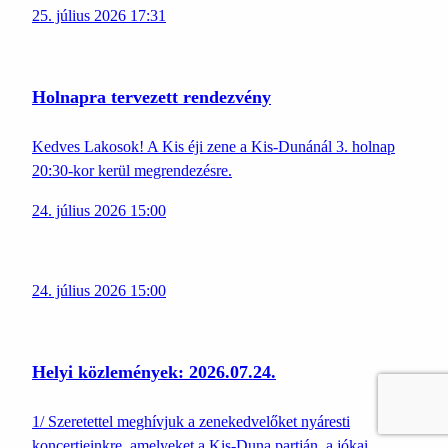
25. július 2026 17:31
Holnapra tervezett rendezvény
Kedves Lakosok! A Kis éji zene a Kis-Dunánál 3. holnap
20:30-kor kerül megrendezésre.
24. július 2026 15:00
24. július 2026 15:00
Helyi közlemények: 2026.07.24.
1/ Szeretettel meghívjuk a zenekedvelőket nyáresti
koncertjeinkre, amelyeket a Kis-Duna partján, a jókai