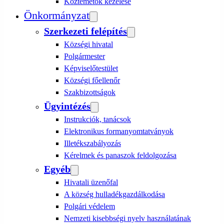
Köztemetők kezelése
Önkormányzat
Szerkezeti felépítés
Községi hivatal
Polgármester
Képviselőtestület
Községi főellenőr
Szakbizottságok
Ügyintézés
Instrukciók, tanácsok
Elektronikus formanyomtatványok
Illetékszabályozás
Kérelmek és panaszok feldolgozása
Egyéb
Hivatali üzenőfal
A község hulladékgazdálkodása
Polgári védelem
Nemzeti kisebbségi nyelv használatának