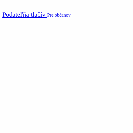
Podateľňa tlačív
Pre občanov