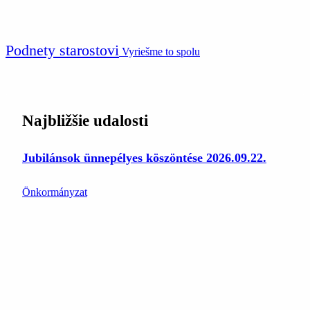
Podnety starostovi
Vyriešme to spolu
Najbližšie udalosti
Jubilánsok ünnepélyes köszöntése 2026.09.22.
Önkormányzat