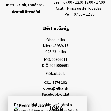
Sze
07:00 - 12:00 13:00 - 17:00
Instrukciók, tanácsok
Gyászhirdetés: 2026.07.31.
Csüt
Nincs ügyfélfogadás
Hivatali üzenőfal
Tisztelt Lakosság! Mély fájdalommal tudatjuk
Pé
07:00 – 12:30
Önökkel, hogy 48 éves korában távozott az élők
sorából Rajcsányi Norbert, (Annus). A temetési
Elérhetőség
szertartás 2026. augusztus 5-én, szerdán …
31. július 2026 10:10
Obec Jelka

Mierová 959/17

925 23 Jelka
31. július 2026 10:07
IČO: 00306011
DIČ: 2021006691
Fiókadatok:
Helyi közlemények: 2026.07.31.
1/ A Nyugat-szlovákiai Vízművek közleménye a
031/ 7876 182
vízhozam további csökkenéséről A tartós
obec@jelka.sk
szárazság és a vízforrások hozamának csökkenése
Facebook-oldal
miatt a Nyugat-szlovákiai Vízművek takarékos és…
31. július 2026 08:21
Ez a weboldal „cookie-kat” tárol a
JÓKA
böngészőjében a weboldal megfelelő