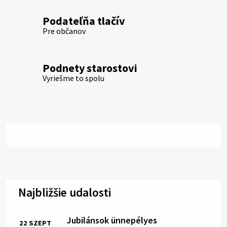
Podateľňa tlačív
Pre občanov
Podnety starostovi
Vyriešme to spolu
Najbližšie udalosti
Jubilánsok ünnepélyes
22
SZEPT