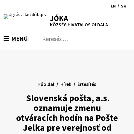
Ugrás
EN
/
SK
a
Switch
Nyel
RSS
Oldaltérkép
Nyomtatás
Növekszik
Kisebb
Nagyobb
JÓKA
tartalomra
language
vált
kontraszt
betűméret
betűméret
KÖZSÉG HIVATALOS OLDALA
to
erre
English
Slov
MENÜ
VÁLTÁS
Keresés:
Nyú
be
a
ker
űrl
Főoldal
Hírek
Értesítés
Slovenská pošta, a.s.
oznamuje zmenu
otváracích hodín na Pošte
Jelka pre verejnosť od