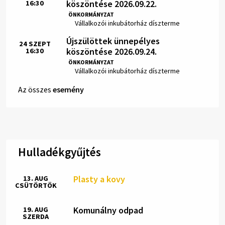
köszöntése 2026.09.22.
16:30
Idő:
ÖNKORMÁNYZAT
Hely:
Vállalkozói inkubátorház díszterme
Újszülöttek ünnepélyes
24
SZEPT
köszöntése 2026.09.24.
16:30
Idő:
ÖNKORMÁNYZAT
Hely:
Vállalkozói inkubátorház díszterme
Az összes
esemény
Hulladékgyűjtés
Plasty a kovy
13. AUG
CSÜTÖRTÖK
Komunálny odpad
19. AUG
SZERDA