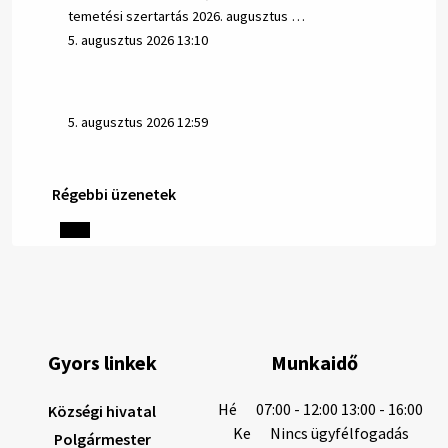
temetési szertartás 2026. augusztus …
5. augusztus 2026 13:10
5. augusztus 2026 12:59
Régebbi üzenetek
Helyi közlemények: 2026.08.03.
Gyászhirdetések: 2026.08.3. 1/ Tisztelt Lakosság!
Mély fájdalommal tudatjuk Önökkel, hogy 84 éves
korában távozott az élők sorából Letusek János. A
temetési szertartás 2026. augusz…
3. augusztus 2026 08:45
Gyors linkek
Munkaidő
3. augusztus 2026 08:44
Hé
07:00 - 12:00 13:00 - 16:00
Községi hivatal
Ke
Nincs ügyfélfogadás
Polgármester