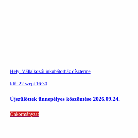
Hely:
Vállalkozói inkubátorház díszterme
Idő:
22
szept
16:30
Újszülöttek ünnepélyes köszöntése 2026.09.24.
Önkormányzat