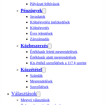
Pályázati felhívások
Pénzügyek
Javaslatok
Költségvetési intézkedések
Költségvetés
Éves jelentések
Zárszámadás
Közbeszerzés
Értékhatár feletti megrendelések
Értékhatár alatti megrendelések
Kis értékű szerződések a 117.§ szerint
Közzététel
Számlák
Megrendelések
Szerződések
Választások
Megyei választások