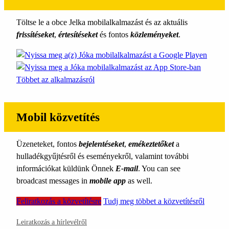
Töltse le a obce Jelka mobilalkalmazást és az aktuális
frissítéseket
,
értesítéseket
és fontos
közleményeket
.
Többet az alkalmazásról
Mobil közvetítés
Üzeneteket, fontos
bejelentéseket
,
emékeztetőket
a
hulladékgyűjtésről és eseményekről, valamint további
információkat küldünk Önnek
E-mail
. You can see
broadcast messages in
mobile app
as well.
Feliratkozás a közvetítésre
Tudj meg többet a közvetítésről
Leiratkozás a hírlevélről