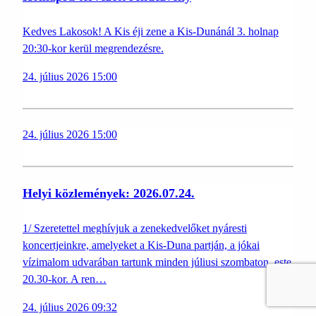
Kedves Lakosok! A Kis éji zene a Kis-Dunánál 3. holnap
20:30-kor kerül megrendezésre.
24. július 2026 15:00
24. július 2026 15:00
Helyi közlemények: 2026.07.24.
1/ Szeretettel meghívjuk a zenekedvelőket nyáresti
koncertjeinkre, amelyeket a Kis-Duna partján, a jókai
vízimalom udvarában tartunk minden júliusi szombaton, este
20.30-kor. A ren…
24. július 2026 09:32