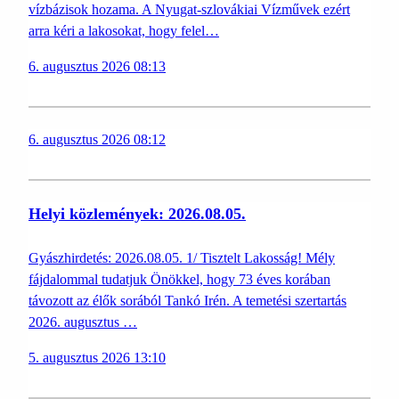
vízbázisok hozama. A Nyugat-szlovákiai Vízművek ezért
arra kéri a lakosokat, hogy felel…
6. augusztus 2026 08:13
6. augusztus 2026 08:12
Helyi közlemények: 2026.08.05.
Gyászhirdetés: 2026.08.05. 1/ Tisztelt Lakosság! Mély
fájdalommal tudatjuk Önökkel, hogy 73 éves korában
távozott az élők sorából Tankó Irén. A temetési szertartás
2026. augusztus …
5. augusztus 2026 13:10