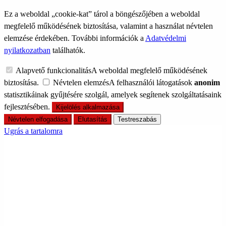
Ez a weboldal „cookie-kat” tárol a böngészőjében a weboldal
megfelelő működésének biztosítása, valamint a használat névtelen
elemzése érdekében. További információk a
Adatvédelmi
nyilatkozatban
találhatók.
Alapvető funkcionalitás
A weboldal megfelelő működésének
biztosítása.
Névtelen elemzés
A felhasználói látogatások
anonim
statisztikáinak gyűjtésére szolgál, amelyek segítenek szolgáltatásaink
fejlesztésében.
Kijelölés alkalmazása
Névtelen elfogadása
Elutasítás
Testreszabás
Ugrás a tartalomra