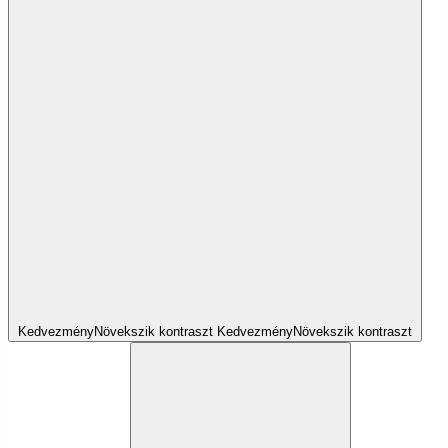
Kedvezmény
Növekszik
kontraszt
Kedvezmény
Növekszik
kontraszt