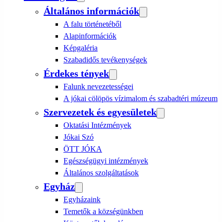
Általános információk
A falu történetéből
Alapinformációk
Képgaléria
Szabadidős tevékenységek
Érdekes tények
Falunk nevezetességei
A jókai cölöpös vízimalom és szabadtéri múzeum
Szervezetek és egyesületek
Oktatási Intézmények
Jókai Szó
ÖTT JÓKA
Egészségügyi intézmények
Általános szolgáltatások
Egyház
Egyházaink
Temetők a községünkben