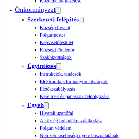
Köztemetők kezelése
Önkormányzat
Szerkezeti felépítés
Községi hivatal
Polgármester
Képviselőtestület
Községi főellenőr
Szakbizottságok
Ügyintézés
Instrukciók, tanácsok
Elektronikus formanyomtatványok
Illetékszabályozás
Kérelmek és panaszok feldolgozása
Egyéb
Hivatali üzenőfal
A község hulladékgazdálkodása
Polgári védelem
Nemzeti kisebbségi nyelv használatának