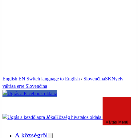
English
EN
Switch language to English
/
Slovenčina
SK
Nyelv
váltása erre Slovenčina
Jóka
Község hivatalos oldala
Váltás
Menü
A községről