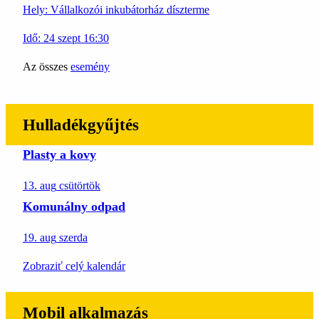
Hely:
Vállalkozói inkubátorház díszterme
Idő:
24
szept
16:30
Az összes
esemény
Hulladékgyűjtés
Plasty a kovy
13. aug
csütörtök
Komunálny odpad
19. aug
szerda
Zobraziť celý kalendár
Mobil alkalmazás