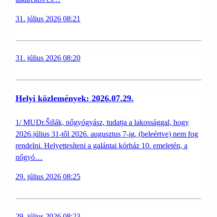
31. július 2026 08:21
31. július 2026 08:20
Helyi közlemények: 2026.07.29.
1/ MUDr.Šišák, nőgyógyász, tudatja a lakossággal, hogy
2026.július 31-től 2026. augusztus 7-ig, (beleértve) nem fog
rendelni. Helyettesíteni a galántai kórház 10. emeletén, a
nőgyó…
29. július 2026 08:25
29. július 2026 08:23