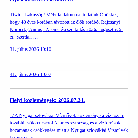
Tisztelt Lakosság! Mély fájdalommal tudatjuk Önökkel,
hogy 48 éves korában távozott az élők sorából Rajcsányi
Norbert, (Annus). A temetési szertartás 2026. augusztus 5-
én, szerdán …
31. július 2026 10:10
31. július 2026 10:07
Helyi közlemények: 2026.07.31.
1/ A Nyugat-szlovákiai Vízművek közleménye a vízhozam
további csökkenéséről A tartós szárazság és a vízforrások
hozamának csökkenése miatt a Nyugat-szlovákiai Vízművek
takarékos és…