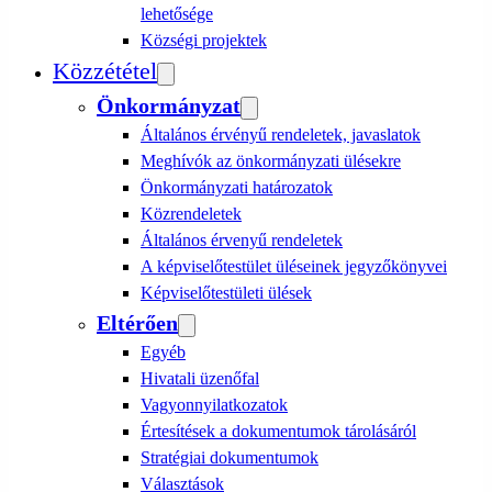
lehetősége
Községi projektek
Közzététel
Önkormányzat
Általános érvényű rendeletek, javaslatok
Meghívók az önkormányzati ülésekre
Önkormányzati határozatok
Közrendeletek
Általános érvenyű rendeletek
A képviselőtestület üléseinek jegyzőkönyvei
Képviselőtestületi ülések
Eltérően
Egyéb
Hivatali üzenőfal
Vagyonnyilatkozatok
Értesítések a dokumentumok tárolásáról
Stratégiai dokumentumok
Választások