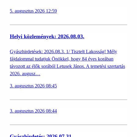
5. augusztus 2026 12:59
Helyi közlemények: 2026.08.03.
Gyászhirdetések: 2026.08.3. 1/ Tisztelt Lakosság! Mély
fájdalommal tudatjuk Önökkel, hogy 84 éves korában
távozott az élők sorából Letusek János. A temetési szertartás
2026. augusz…
3. augusztus 2026 08:45
3. augusztus 2026 08:44
Gyászhirdetés: 2026.07.31.