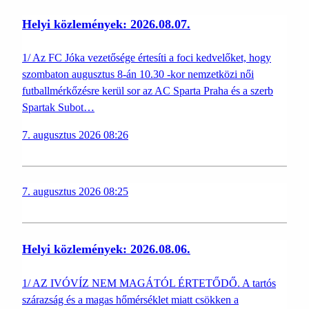
Helyi közlemények: 2026.08.07.
1/ Az FC Jóka vezetősége értesíti a foci kedvelőket, hogy
szombaton augusztus 8-án 10.30 -kor nemzetközi női
futballmérkőzésre kerül sor az AC Sparta Praha és a szerb
Spartak Subot…
7. augusztus 2026 08:26
7. augusztus 2026 08:25
Helyi közlemények: 2026.08.06.
1/ AZ IVÓVÍZ NEM MAGÁTÓL ÉRTETŐDŐ. A tartós
szárazság és a magas hőmérséklet miatt csökken a