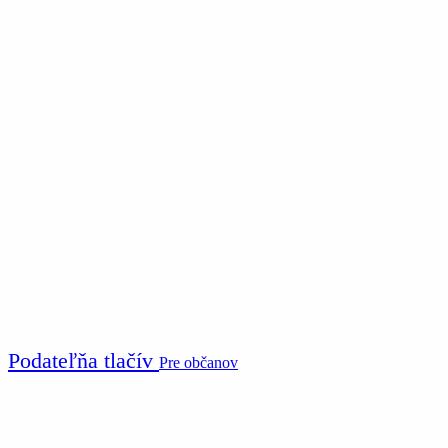
Podateľňa tlačív
Pre občanov