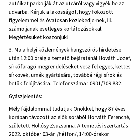
autóikat parkolják át az utcáról vagy vigyék be az
udvarba. Kérjük a lakosságot, hogy fokozott
figyelemmel és óvatosan közlekedje-nek, ill.
számoljanak esetleges korlátozásokkal.
Megértésüket köszönjük!
3. Ma a helyi közlemények hangszórós hirdetése
után 12:00 óráig a temető bejáratánál Hováth Jozef,
sírköfaragó megrendeléseket vesz fel egyes, kettes
sírkövek, urnák gyártására, továbbá régi sírok és
betük felújítására. Telefonszáma : 0901/709 832.
Gyászjelentés:
Mély fájdalommal tudatjuk Önökkel, hogy 87 éves
korában távozott az élők sorából Horváth Ferencné,
született Hollósy Zsuzsanna. A temetési szertartás
2022. október 03-án /hétfön/, 14:00-órakor