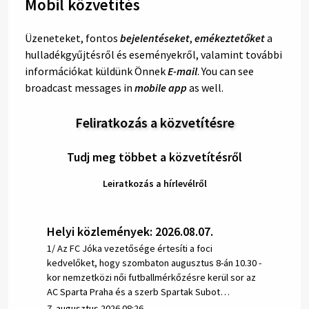
Mobil közvetítés
Üzeneteket, fontos
bejelentéseket
,
emékeztetőket
a
hulladékgyűjtésről és eseményekről, valamint további
információkat küldünk Önnek
E-mail
. You can see
broadcast messages in
mobile app
as well.
Feliratkozás a közvetítésre
Tudj meg többet a közvetítésről
Leiratkozás a hírlevélről
Helyi közlemények: 2026.08.07.
1/ Az FC Jóka vezetősége értesíti a foci
kedvelőket, hogy szombaton augusztus 8-án 10.30 -
kor nemzetközi női futballmérkőzésre kerül sor az
AC Sparta Praha és a szerb Spartak Subot…
7. augusztus 2026 08:26