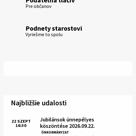
Podateľňa tlačív
Pre občanov
Podnety starostovi
Vyriešme to spolu
Najbližšie udalosti
Jubilánsok ünnepélyes
22
SZEPT
köszöntése 2026.09.22.
16:30
Idő:
ÖNKORMÁNYZAT