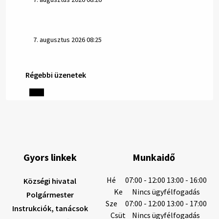
7. augusztus 2026 08:25
Régebbi üzenetek
Helyi közlemények: 2026.08.06.
1/ AZ IVÓVÍZ NEM MAGÁTÓL ÉRTETŐDŐ. A tartós
szárazság és a magas hőmérséklet miatt csökken a
vízbázisok hozama. A Nyugat-szlovákiai Vízművek
ezért arra kéri a lakosokat, hogy felel…
6. augusztus 2026 08:13
Gyors linkek
Munkaidő
6. augusztus 2026 08:12
Hé
07:00 - 12:00 13:00 - 16:00
Községi hivatal
Ke
Nincs ügyfélfogadás
Polgármester
Sze
07:00 - 12:00 13:00 - 17:00
Instrukciók, tanácsok
Helyi közlemények: 2026.08.05.
Csüt
Nincs ügyfélfogadás