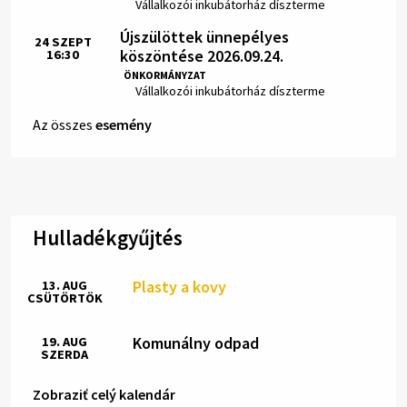
Hely:
Vállalkozói inkubátorház díszterme
Újszülöttek ünnepélyes
24
SZEPT
köszöntése 2026.09.24.
16:30
Idő:
ÖNKORMÁNYZAT
Hely:
Vállalkozói inkubátorház díszterme
Az összes
esemény
Hulladékgyűjtés
Plasty a kovy
13. AUG
CSÜTÖRTÖK
Komunálny odpad
19. AUG
SZERDA
Zobraziť celý kalendár