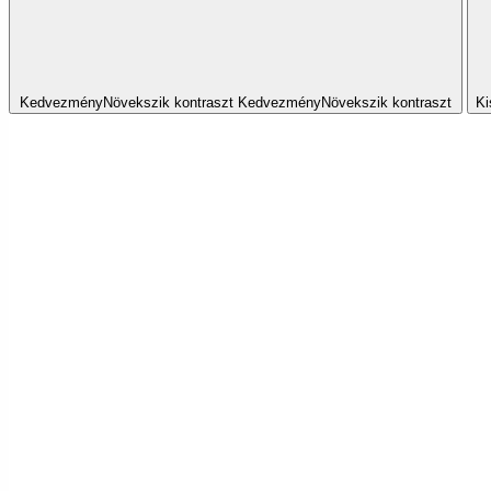
Kedvezmény
Növekszik
kontraszt
Kedvezmény
Növekszik
kontraszt
Ki