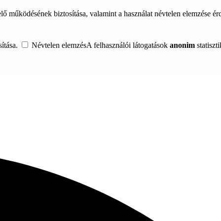
lő működésének biztosítása, valamint a használat névtelen elemzése é
ítása.
Névtelen elemzés
A felhasználói látogatások
anonim
statiszt