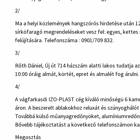
2/
Ma a helyi közlemények hangszórós hirdetése után 12
sírköfaragó megrendeléseket vesz fel: egyes, kettes s
felújítására. Telefonszáma : 0901/709 832.
3/
Rőth Dániel, Új út 714 házszám alatti lakos tudatja 
10:00 óráig almát, körtét, epret és almalét fog árulni.
4/
A vágfarkasdi IZO-PLAST cég kíváló minőségü 6 kam
áron. A beszerelt ablakokhoz reluxát és szúnyoghálót
Továbbá külső műanyagredőnyöket, alumíniumredőny
Bővebb tájékoztatást a következő telefonszámon ka
Megosztás