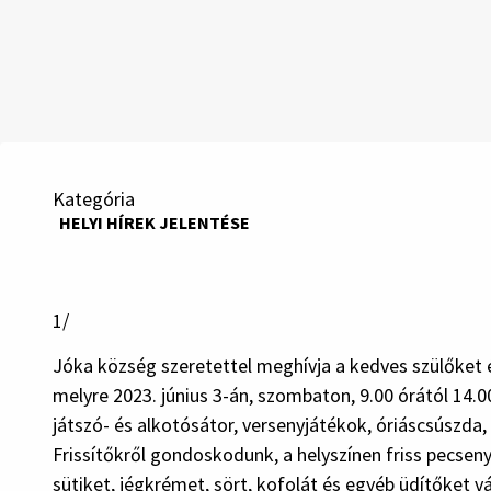
Kategória
HELYI HÍREK JELENTÉSE
1/
Jóka község szeretettel meghívja a kedves szülőket
melyre 2023. június 3-án, szombaton, 9.00 órától 14.00
játszó- és alkotósátor, versenyjátékok, óriáscsúszda
Frissítőkről gondoskodunk, a helyszínen friss pecseny
sütiket, jégkrémet, sört, kofolát és egyéb üdítőket v