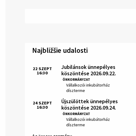
Najbližšie udalosti
Jubilánsok ünnepélyes
22
SZEPT
köszöntése 2026.09.22.
16:30
Idő:
ÖNKORMÁNYZAT
Hely:
Vállalkozói inkubátorház
díszterme
Újszülöttek ünnepélyes
24
SZEPT
köszöntése 2026.09.24.
16:30
Idő:
ÖNKORMÁNYZAT
Hely:
Vállalkozói inkubátorház
díszterme
Az összes
esemény