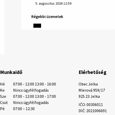
5. augusztus 2026 12:59
Régebbi üzenetek
Helyi közlemények: 2026.08.03.
Gyászhirdetések: 2026.08.3. 1/ Tisztelt
Lakosság! Mély fájdalommal tudatjuk
Önökkel, hogy 84 éves korában távozott
az élők sorából Letusek János. A
temetési szertartás 2026. augusz…
3. augusztus 2026 08:45
Munkaidő
Elérhetőség
3. augusztus 2026 08:44
Hé
07:00 - 12:00 13:00 - 16:00
Obec Jelka

Ke
Nincs ügyfélfogadás
Mierová 959/17

Sze
07:00 - 12:00 13:00 - 17:00
925 23 Jelka
Gyászhirdetés: 2026.07.31.
Csüt
Nincs ügyfélfogadás
IČO: 00306011
Tisztelt Lakosság! Mély fájdalommal
Pé
07:00 – 12:30
DIČ: 2021006691
tudatjuk Önökkel, hogy 48 éves korában