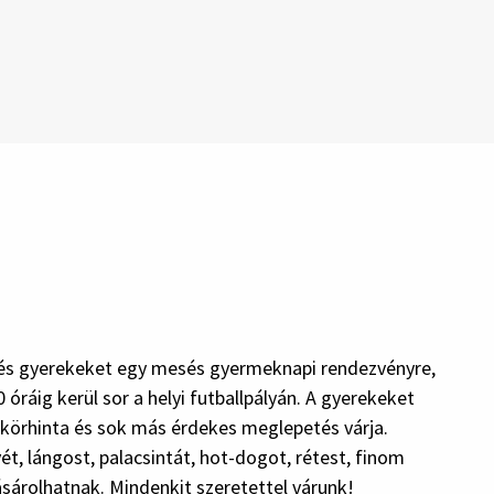
 és gyerekeket egy mesés gyermeknapi rendezvényre,
 óráig kerül sor a helyi futballpályán. A gyerekeket
, körhinta és sok más érdekes meglepetés várja.
ét, lángost, palacsintát, hot-dogot, rétest, finom
ásárolhatnak. Mindenkit szeretettel várunk!