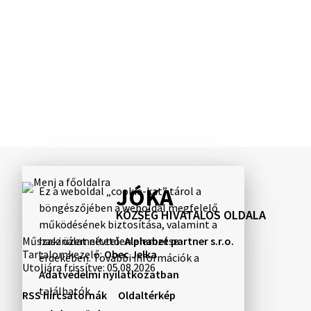
JÓKA
Ez a weboldal „cookie-kat” tárol a
böngészőjében a weboldal megfelelő
KÖZSÉG HIVATALOS OLDALA
működésének biztosítása, valamint a
Műszaki üzemeltető:
Alphabet partner s.r.o.
használat névtelen elemzése
Tartalomkezelő:
Obec Jelka
érdekében. További információk a
Utoljára frissítve:
05.08.2026
Adatvédelmi nyilatkozatban
találhatók.
RSS hírcsatornák
Oldaltérkép