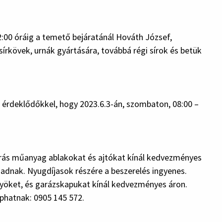
:00 óráig a temető bejáratánál Hováth József,
írkövek, urnák gyártására, továbbá régi sírok és betük
az érdeklődőkkel, hogy 2023.6.3-án, szombaton, 08:00 –
rás műanyag ablakokat és ajtókat kínál kedvezményes
 adnak. Nyugdíjasok részére a beszerelés ingyenes.
öket, és garázskapukat kínál kedvezményes áron.
phatnak: 0905 145 572.