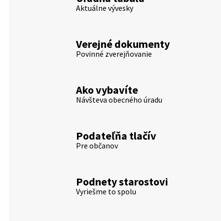
Aktuálne vývesky
Verejné dokumenty
Povinné zverejňovanie
Ako vybavíte
Návšteva obecného úradu
Podateľňa tlačív
Pre občanov
Podnety starostovi
Vyriešme to spolu