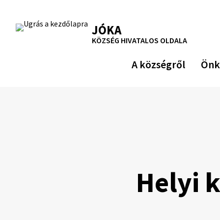
Ugrás
a
RSS
Oldaltérkép
Nyomtatás
JÓKA
tartalomra
KÖZSÉG HIVATALOS OLDALA
A községről
Önk
Helyi 