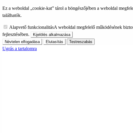
Ez a weboldal „cookie-kat” tárol a böngészőjében a weboldal megfele
találhatók.
Alapvető funkcionalitás
A weboldal megfelelő működésének biztos
fejlesztésében.
Kijelölés alkalmazása
Névtelen elfogadása
Elutasítás
Testreszabás
Ugrás a tartalomra