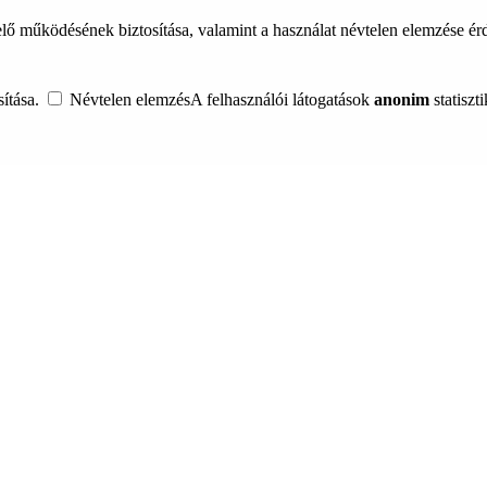
lő működésének biztosítása, valamint a használat névtelen elemzése é
ítása.
Névtelen elemzés
A felhasználói látogatások
anonim
statiszt