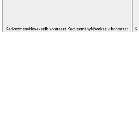
Kedvezmény
Növekszik
kontraszt
Kedvezmény
Növekszik
kontraszt
Ki