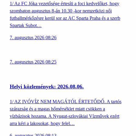
1/ Az FC Jóka vezetősége értesíti a foci kedvelőket, hogy
szombaton augusztus 8-án 10.30 -kor nemzetközi női
futballmérkőzésre kerül sor az AC Sparta Praha és a szerb
Spartak Subot…
7. augusztus 2026 08:26
7. augusztus 2026 08:25
Helyi közlemények: 2026.08.06.
1/ AZ IVÓVÍZ NEM MAGÁTÓL ÉRTETŐDŐ. A tartós
szárazság és a magas hőmérséklet miatt csökken a
vízbázisok hozama. A Nyugat-szlovákiai Vízművek ezért
arra kéri a lakosokat, hogy felel…
6. augusztus 2026 08:13