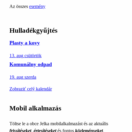
Az összes
esemény
Hulladékgyűjtés
Plasty a kovy
13. aug
csütörtök
Komunálny odpad
19. aug
szerda
Zobraziť celý kalendár
Mobil alkalmazás
Töltse le a obce Jelka mobilalkalmazást és az aktuális
frissítéseket
,
értesítéseket
és fontos
közleményeket
.