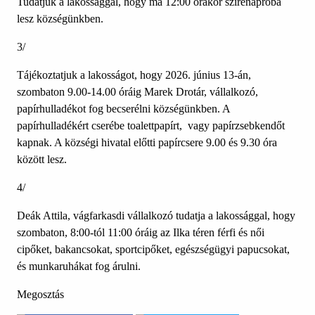
Tudatjuk a lakossággal, hogy ma 12:00 órakor szirénapróba
lesz községünkben.
3/
Tájékoztatjuk a lakosságot, hogy 2026. június 13-án,
szombaton 9.00-14.00 óráig Marek Drotár, vállalkozó,
papírhulladékot fog becserélni községünkben. A
papírhulladékért cserébe toalettpapírt, vagy papírzsebkendőt
kapnak. A községi hivatal előtti papírcsere 9.00 és 9.30 óra
között lesz.
4/
Deák Attila, vágfarkasdi vállalkozó tudatja a lakossággal, hogy
szombaton, 8:00-tól 11:00 óráig az Ilka téren férfi és női
cipőket, bakancsokat, sportcipőket, egészségügyi papucsokat,
és munkaruhákat fog árulni.
Megosztás