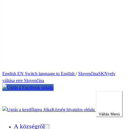
English
EN
Switch language to English
/
Slovenčina
SK
Nyelv
váltása erre Slovenčina
Jóka
Község hivatalos oldala
Váltás
Menü
A községről