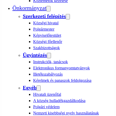
Köztemetők kezelése
Önkormányzat
Szerkezeti felépítés
Községi hivatal
Polgármester
Képviselőtestület
Községi főellenőr
Szakbizottságok
Ügyintézés
Instrukciók, tanácsok
Elektronikus formanyomtatványok
Illetékszabályozás
Kérelmek és panaszok feldolgozása
Egyéb
Hivatali üzenőfal
A község hulladékgazdálkodása
Polgári védelem
Nemzeti kisebbségi nyelv használatának