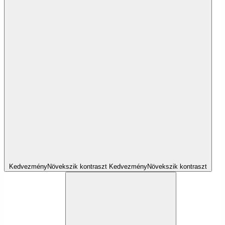
Kedvezmény
Növekszik
kontraszt
Kedvezmény
Növekszik
kontraszt