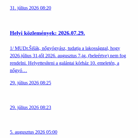
31. július 2026 08:20
Helyi közlemények: 2026.07.29.
1/ MUDr.Šišák, nőgyógyász, tudatja a lakossággal, hogy
2026.július 31-től 2026. augusztus 7-ig, (beleértve) nem fog
rendelni. Helyettesíteni a galántai kórház 10. emeletén, a
nőgyó…
29. július 2026 08:25
29. július 2026 08:23
5. augusztus 2026 05:00