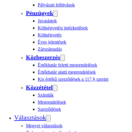
Pályázati felhívások
Pénzügyek
Javaslatok
Költségvetési intézkedések
Költségvetés
Éves jelentések
Zárszámadás
Közbeszerzés
Értékhatár feletti megrendelések
Értékhatár alatti megrendelések
Kis értékű szerződések a 117.§ szerint
Közzététel
Számlák
Megrendelések
Szerződések
Választások
Megyei választások