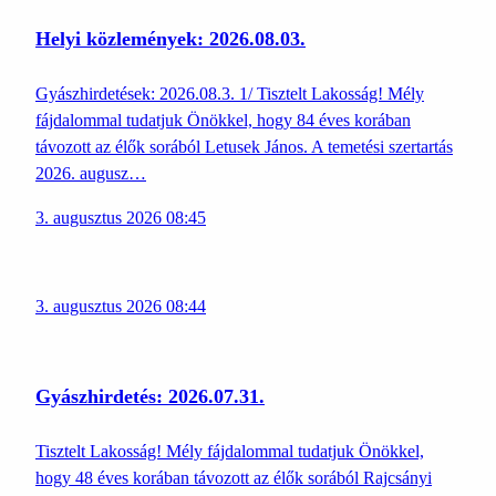
Helyi közlemények: 2026.08.03.
Gyászhirdetések: 2026.08.3. 1/ Tisztelt Lakosság! Mély
fájdalommal tudatjuk Önökkel, hogy 84 éves korában
távozott az élők sorából Letusek János. A temetési szertartás
2026. augusz…
3. augusztus 2026 08:45
3. augusztus 2026 08:44
Gyászhirdetés: 2026.07.31.
Tisztelt Lakosság! Mély fájdalommal tudatjuk Önökkel,
hogy 48 éves korában távozott az élők sorából Rajcsányi