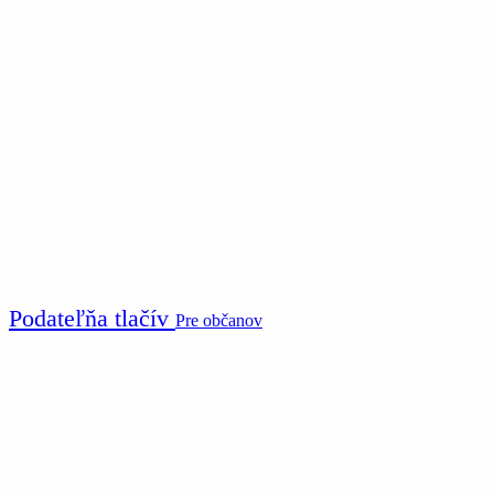
Podateľňa tlačív
Pre občanov