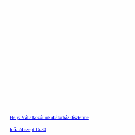
Hely:
Vállalkozói inkubátorház díszterme
Idő:
24
szept
16:30