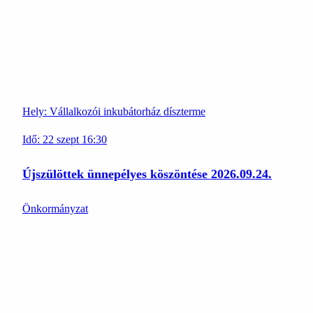
Hely:
Vállalkozói inkubátorház díszterme
Idő:
22
szept
16:30
Újszülöttek ünnepélyes köszöntése 2026.09.24.
Önkormányzat