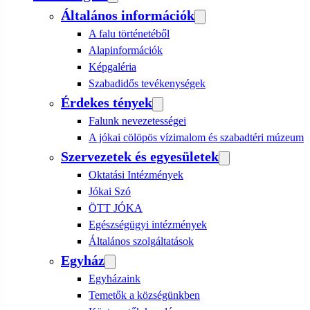
Általános információk
A falu történetéből
Alapinformációk
Képgaléria
Szabadidős tevékenységek
Érdekes tények
Falunk nevezetességei
A jókai cölöpös vízimalom és szabadtéri múzeum
Szervezetek és egyesületek
Oktatási Intézmények
Jókai Szó
ÖTT JÓKA
Egészségügyi intézmények
Általános szolgáltatások
Egyház
Egyházaink
Temetők a községünkben