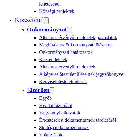
lehetősége
Községi projektek
Közzététel
Önkormányzat
Általános érvényű rendeletek, javaslatok
Meghívók az önkormányzati ülésekre
Önkormányzati határozatok
Közrendeletek
Általános érvenyű rendeletek
A képviselőtestület üléseinek jegyzőkönyvei
Képviselőtestületi ülések
Eltérően
Egyéb
Hivatali üzenőfal
Vagyonnyilatkozatok
Értesítések a dokumentumok tárolásáról
Stratégiai dokumentumok
Választások