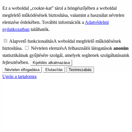
Ez a weboldal „cookie-kat” tárol a böngészőjében a weboldal
megfelelő működésének biztosítása, valamint a használat névtelen
elemzése érdekében. További információk a
Adatvédelmi
nyilatkozatban
találhatók.
Alapvető funkcionalitás
A weboldal megfelelő működésének
biztosítása.
Névtelen elemzés
A felhasználói látogatások
anonim
statisztikáinak gyűjtésére szolgál, amelyek segítenek szolgáltatásaink
fejlesztésében.
Kijelölés alkalmazása
Névtelen elfogadása
Elutasítás
Testreszabás
Ugrás a tartalomra