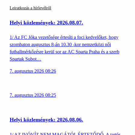
Leiratkozás a hírlevélről
Helyi közlemények: 2026.08.07.
1/ Az FC Jóka vezetősége értesíti a foci kedvelőket, hogy
szombaton augusztus 8-án 10.30 -kor nemzetközi női
futballmérkőzésre kerül sor az AC Sparta Praha és a szerb
Spartak Subot…
7. augusztus 2026 08:26
7. augusztus 2026 08:25
Helyi közlemények: 2026.08.06.
1/ AZ IVÓVÍZ NEM MAGÁTÓL ÉRTETŐDŐ. A tartós