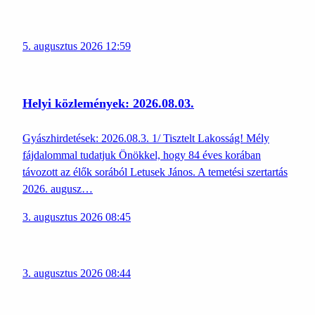
5. augusztus 2026 12:59
Helyi közlemények: 2026.08.03.
Gyászhirdetések: 2026.08.3. 1/ Tisztelt Lakosság! Mély
fájdalommal tudatjuk Önökkel, hogy 84 éves korában
távozott az élők sorából Letusek János. A temetési szertartás
2026. augusz…
3. augusztus 2026 08:45
3. augusztus 2026 08:44