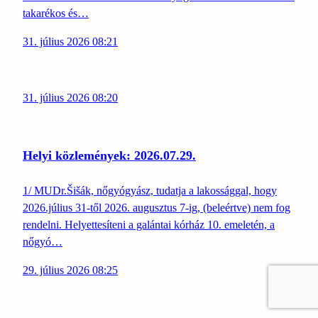
takarékos és…
31. július 2026 08:21
31. július 2026 08:20
Helyi közlemények: 2026.07.29.
1/ MUDr.Šišák, nőgyógyász, tudatja a lakossággal, hogy
2026.július 31-től 2026. augusztus 7-ig, (beleértve) nem fog
rendelni. Helyettesíteni a galántai kórház 10. emeletén, a
nőgyó…
29. július 2026 08:25