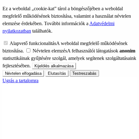
Ez a weboldal „cookie-kat” tárol a böngészőjében a weboldal
megfelelő működésének biztosítása, valamint a használat névtelen
elemzése érdekében. További információk a
Adatvédelmi
nyilatkozatban
találhatók.
Alapvető funkcionalitás
A weboldal megfelelő működésének
biztosítása.
Névtelen elemzés
A felhasználói látogatások
anonim
statisztikáinak gyűjtésére szolgál, amelyek segítenek szolgáltatásaink
fejlesztésében.
Kijelölés alkalmazása
Névtelen elfogadása
Elutasítás
Testreszabás
Ugrás a tartalomra