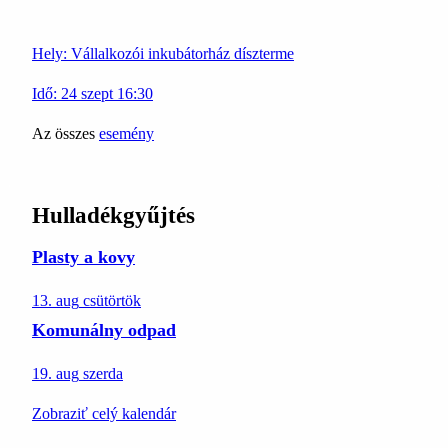
Hely:
Vállalkozói inkubátorház díszterme
Idő:
24
szept
16:30
Az összes
esemény
Hulladékgyűjtés
Plasty a kovy
13. aug
csütörtök
Komunálny odpad
19. aug
szerda
Zobraziť celý kalendár