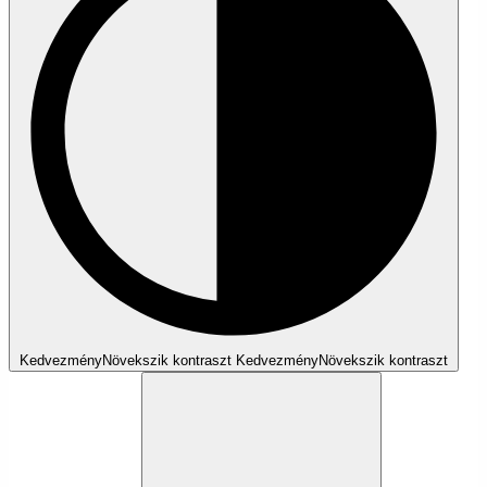
Kedvezmény
Növekszik
kontraszt
Kedvezmény
Növekszik
kontraszt