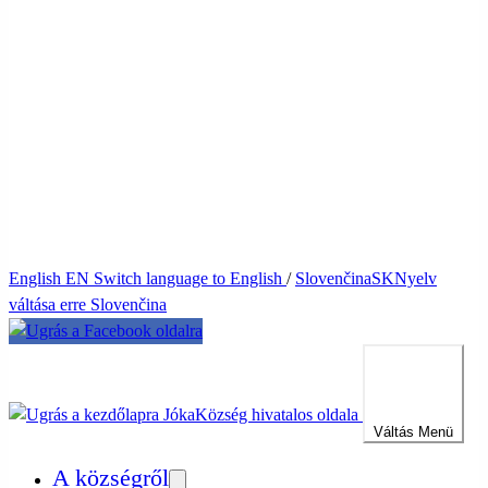
English
EN
Switch language to English
/
Slovenčina
SK
Nyelv
váltása erre Slovenčina
Jóka
Község hivatalos oldala
Váltás
Menü
A községről