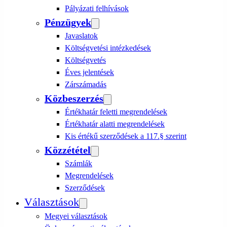
Pályázati felhívások
Pénzügyek
Javaslatok
Költségvetési intézkedések
Költségvetés
Éves jelentések
Zárszámadás
Közbeszerzés
Értékhatár feletti megrendelések
Értékhatár alatti megrendelések
Kis értékű szerződések a 117.§ szerint
Közzététel
Számlák
Megrendelések
Szerződések
Választások
Megyei választások