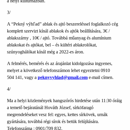
a helyi kultúrházban.
3/
A “Pekný výhľad” ablak és ajtó beszereléssel foglalkozó cég
komplett szervizt kínál ablakok és ajtók beállítására, 3€ /
ablakszárny , 10€ / ajtó. Továbbá műanyag és alumínium
ablakokat és ajtókat, bel – és kültéri ablakrolókat,
szúnyoghálókat kínál még a 2022-es áron.
A felmérés, bemérés és az árajánlat kidolgozása ingyenes,
melyet a következő telefonszámon lehet egyeztetni 0910
504 141, vagy a
peknyvyhlad@gmail.com
e-mail címen.
4/
Ma a helyi közlemények hangszórós hirdetése után 11:30 óráig
a temető bejáratánál Hováth József, sírköfaragó
megrendeléseket vesz fel: egyes, kettes sírkövek, urnák
gyártására, továbbá régi sírok és betük felújítására.
Telefonszáma : 0901/709 832.