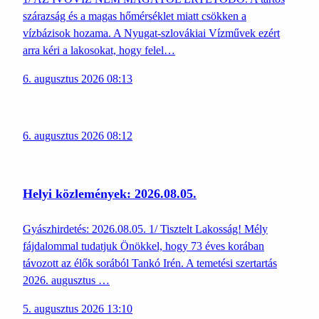
szárazság és a magas hőmérséklet miatt csökken a
vízbázisok hozama. A Nyugat-szlovákiai Vízművek ezért
arra kéri a lakosokat, hogy felel…
6. augusztus 2026 08:13
6. augusztus 2026 08:12
Helyi közlemények: 2026.08.05.
Gyászhirdetés: 2026.08.05. 1/ Tisztelt Lakosság! Mély
fájdalommal tudatjuk Önökkel, hogy 73 éves korában
távozott az élők sorából Tankó Irén. A temetési szertartás
2026. augusztus …
5. augusztus 2026 13:10