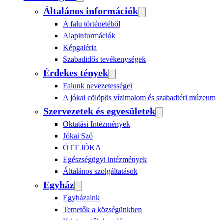
Általános információk
A falu történetéből
Alapinformációk
Képgaléria
Szabadidős tevékenységek
Érdekes tények
Falunk nevezetességei
A jókai cölöpös vízimalom és szabadtéri múzeum
Szervezetek és egyesületek
Oktatási Intézmények
Jókai Szó
ÖTT JÓKA
Egészségügyi intézmények
Általános szolgáltatások
Egyház
Egyházaink
Temetők a községünkben