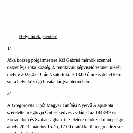
Helyi hírek jelentése
1/
Jóka község polgármestere Kiš Gábriel mérnök ezennel
összehívja Jóka község 2. rendkívüli képviselőtestületi ülését,
melyre 2023.03.16-án /csütörtökön/ 18:00 órai kezdettel kerül
sor a helyi községi hivatal tárgyalótermében.
2/
A Gregorovits Lipót Magyar Tanítási Nyelvű Alapiskola
szeretettel meghívja Önt és kedves családját az 1848/49-es
Forradalom és Szabadságharc tiszteletére rendezett ünnepségre,
amely 2023. március 15-én, 17.00 órától kerül megrendezésre