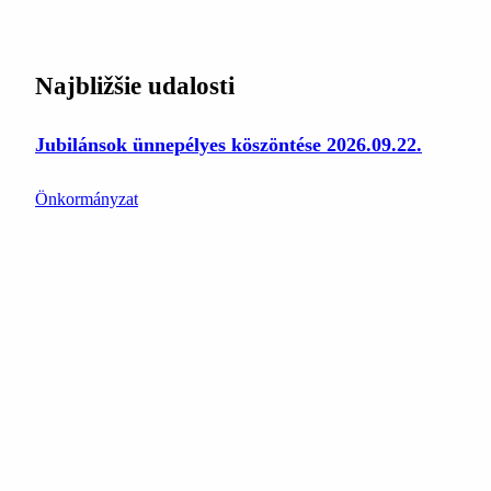
Najbližšie udalosti
Jubilánsok ünnepélyes köszöntése 2026.09.22.
Önkormányzat