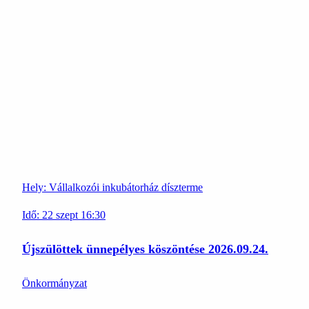
Hely:
Vállalkozói inkubátorház díszterme
Idő:
22
szept
16:30
Újszülöttek ünnepélyes köszöntése 2026.09.24.
Önkormányzat