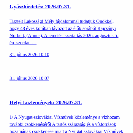
Gyászhirdetés: 2026.07.31.
Tisztelt Lakosság! Mély fájdalommal tudatjuk Önökkel,
hogy 48 éves korában távozott az élők sorából Rajcsányi
Norbert, (Annus). A temetési szertartás 2026. augusztus 5-
én, szerdán …
31. július 2026 10:10
31. július 2026 10:07
Helyi közlemények: 2026.07.31.
1/ A Nyugat-szlovákiai Vízművek közleménye a vízhozam
további csökkenéséről A tartós szárazság és a vízforrások
hozamának csökkenése miatt a Nyugat-szlovákiai Vízművek