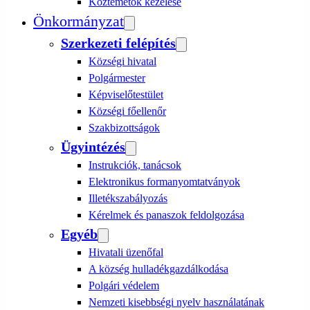
Köztemetők kezelése
Önkormányzat
Szerkezeti felépítés
Községi hivatal
Polgármester
Képviselőtestület
Községi főellenőr
Szakbizottságok
Ügyintézés
Instrukciók, tanácsok
Elektronikus formanyomtatványok
Illetékszabályozás
Kérelmek és panaszok feldolgozása
Egyéb
Hivatali üzenőfal
A község hulladékgazdálkodása
Polgári védelem
Nemzeti kisebbségi nyelv használatának