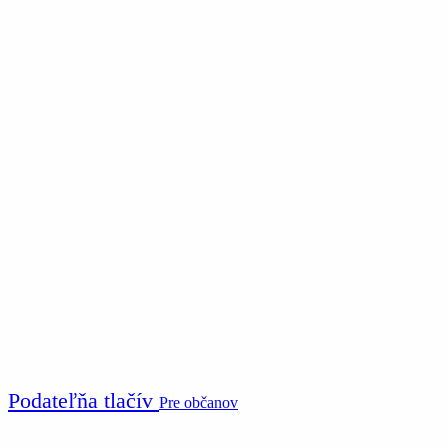
Podateľňa tlačív
Pre občanov