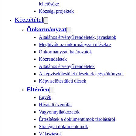
lehetősége
Községi projektek
Közzététel
Önkormányzat
Általános érvényű rendeletek, javaslatok
Meghívók az önkormányzati ülésekre
Önkormányzati határozatok
Közrendeletek
Általános érvenyű rendeletek
A képviselőtestület üléseinek jegyzőkönyvei
Képviselőtestületi ülések
Eltérően
Egyéb
Hivatali üzenőfal
Vagyonnyilatkozatok
Értesítések a dokumentumok tárolásáról
Stratégiai dokumentumok
Választások