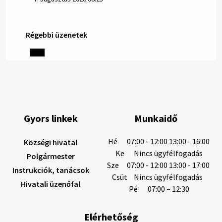
Régebbi üzenetek
Helyi közlemények: 2026.08.06.
1/ AZ IVÓVÍZ NEM MAGÁTÓL ÉRTETŐDŐ. A tartós
szárazság és a magas hőmérséklet miatt csökken a
vízbázisok hozama. A Nyugat-szlovákiai Vízművek
ezért arra kéri a lakosokat, hogy felel…
6. augusztus 2026 08:13
Gyors linkek
Munkaidő
6. augusztus 2026 08:12
Hé
07:00 - 12:00 13:00 - 16:00
Községi hivatal
Ke
Nincs ügyfélfogadás
Polgármester
Sze
07:00 - 12:00 13:00 - 17:00
Instrukciók, tanácsok
Helyi közlemények: 2026.08.05.
Csüt
Nincs ügyfélfogadás
Hivatali üzenőfal
Gyászhirdetés: 2026.08.05. 1/ Tisztelt Lakosság!
Pé
07:00 – 12:30
Mély fájdalommal tudatjuk Önökkel, hogy 73 éves
korában távozott az élők sorából Tankó Irén. A
Elérhetőség
temetési szertartás 2026. augusztus …