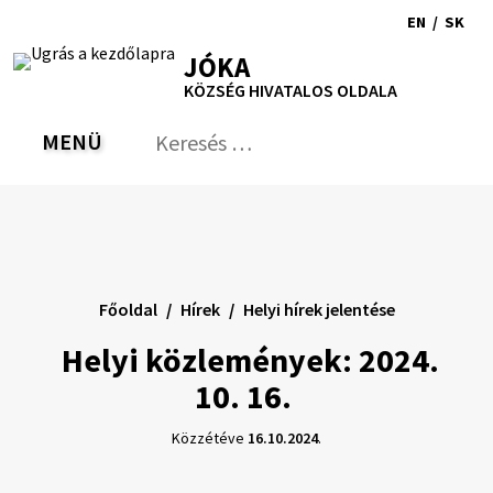
Ugrás
EN
/
SK
a
Switch
Nyel
RSS
Oldaltérkép
Nyomtatás
Növekszik
Kisebb
Nagyobb
JÓKA
tartalomra
language
vált
kontraszt
betűméret
betűméret
KÖZSÉG HIVATALOS OLDALA
to
erre
English
Slov
MENÜ
VÁLTÁS
Keresés:
Nyú
be
a
ker
űrl
Főoldal
Hírek
Helyi hírek jelentése
Helyi közlemények: 2024.
10. 16.
Közzétéve
16.10.2024
.