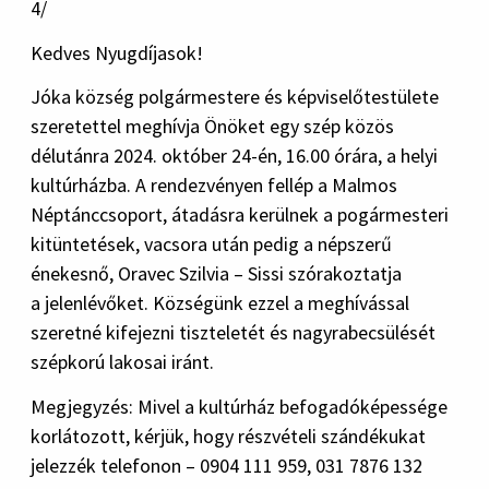
4/
Kedves Nyugdíjasok!
Jóka község polgármestere és képviselőtestülete
szeretettel meghívja Önöket egy szép közös
délutánra 2024. október 24-én, 16.00 órára, a helyi
kultúrházba. A rendezvényen fellép a Malmos
Néptánccsoport, átadásra kerülnek a pogármesteri
kitüntetések, vacsora után pedig a népszerű
énekesnő, Oravec Szilvia – Sissi szórakoztatja
a jelenlévőket. Községünk ezzel a meghívással
szeretné kifejezni tiszteletét és nagyrabecsülését
szépkorú lakosai iránt.
Megjegyzés: Mivel a kultúrház befogadóképessége
korlátozott, kérjük, hogy részvételi szándékukat
jelezzék telefonon – 0904 111 959, 031 7876 132