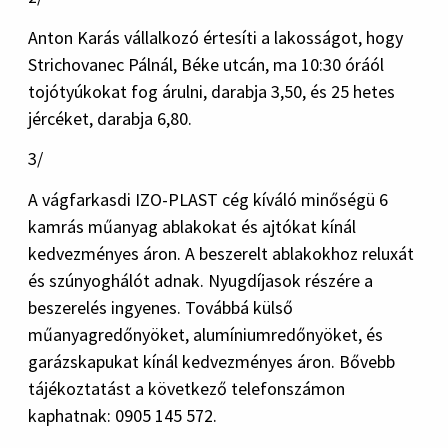
Anton Karás vállalkozó értesíti a lakosságot, hogy
Strichovanec Pálnál, Béke utcán, ma 10:30 óráól
tojótyúkokat fog árulni, darabja 3,50, és 25 hetes
jércéket, darabja 6,80.
3/
A vágfarkasdi IZO-PLAST cég kíváló minőségü 6
kamrás műanyag ablakokat és ajtókat kínál
kedvezményes áron. A beszerelt ablakokhoz reluxát
és szúnyoghálót adnak. Nyugdíjasok részére a
beszerelés ingyenes. Továbbá külső
műanyagredőnyöket, alumíniumredőnyöket, és
garázskapukat kínál kedvezményes áron. Bővebb
tájékoztatást a következő telefonszámon
kaphatnak: 0905 145 572.