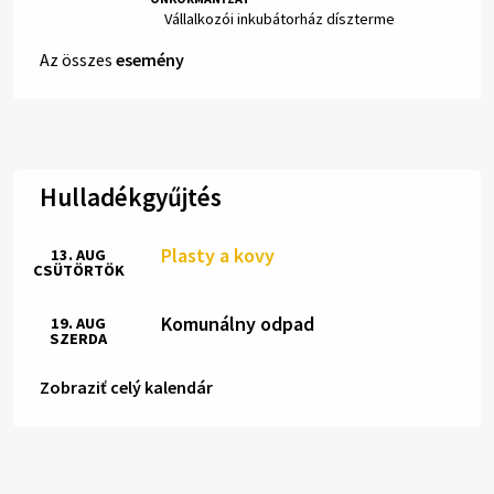
Hely:
Vállalkozói inkubátorház díszterme
Az összes
esemény
Hulladékgyűjtés
Plasty a kovy
13. AUG
CSÜTÖRTÖK
Komunálny odpad
19. AUG
SZERDA
Zobraziť celý kalendár