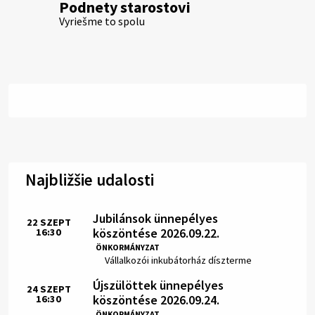
Podnety starostovi
Vyriešme to spolu
Najbližšie udalosti
Jubilánsok ünnepélyes
22
SZEPT
köszöntése 2026.09.22.
16:30
Idő:
ÖNKORMÁNYZAT
Hely:
Vállalkozói inkubátorház díszterme
Újszülöttek ünnepélyes
24
SZEPT
köszöntése 2026.09.24.
16:30
Idő:
ÖNKORMÁNYZAT