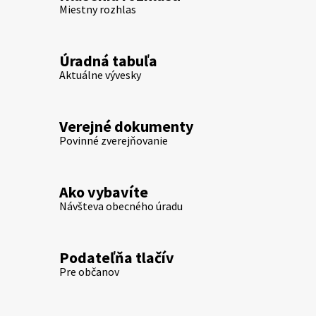
Miestny rozhlas
Úradná tabuľa
Aktuálne vývesky
Verejné dokumenty
Povinné zverejňovanie
Ako vybavíte
Návšteva obecného úradu
Podateľňa tlačív
Pre občanov