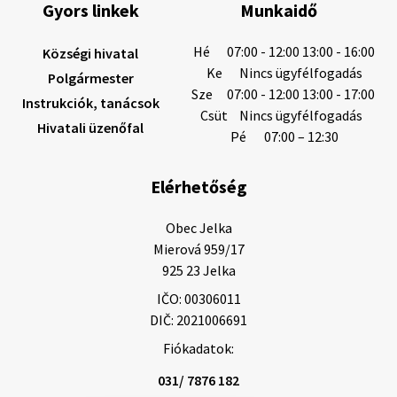
Gyors linkek
Munkaidő
6. augusztus 2026 08:12
Hé
07:00 - 12:00 13:00 - 16:00
Községi hivatal
Ke
Nincs ügyfélfogadás
Polgármester
Sze
07:00 - 12:00 13:00 - 17:00
Instrukciók, tanácsok
Helyi közlemények: 2026.08.05.
Csüt
Nincs ügyfélfogadás
Hivatali üzenőfal
Gyászhirdetés: 2026.08.05. 1/ Tisztelt Lakosság!
Pé
07:00 – 12:30
Mély fájdalommal tudatjuk Önökkel, hogy 73 éves
korában távozott az élők sorából Tankó Irén. A
Elérhetőség
temetési szertartás 2026. augusztus …
5. augusztus 2026 13:10
Obec Jelka

Mierová 959/17

925 23 Jelka
5. augusztus 2026 12:59
IČO: 00306011
DIČ: 2021006691
Fiókadatok:
Helyi közlemények: 2026.08.03.
Gyászhirdetések: 2026.08.3. 1/ Tisztelt Lakosság!
031/ 7876 182
Mély fájdalommal tudatjuk Önökkel, hogy 84 éves