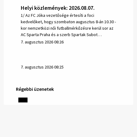
Helyi közlemények: 2026.08.07.
1/ Az FC Jóka vezetősége értesíti a foci
kedvelőket, hogy szombaton augusztus 8-án 10.30 -
kor nemzetközi női futballmérkőzésre kerül sor az
AC Sparta Praha és a szerb Spartak Subot…
7. augusztus 2026 08:26
7. augusztus 2026 08:25
Régebbi üzenetek
Helyi közlemények: 2026.08.06.
1/ AZ IVÓVÍZ NEM MAGÁTÓL ÉRTETŐDŐ. A tartós
szárazság és a magas hőmérséklet miatt csökken a
vízbázisok hozama. A Nyugat-szlovákiai Vízművek
ezért arra kéri a lakosokat, hogy felel…
6. augusztus 2026 08:13