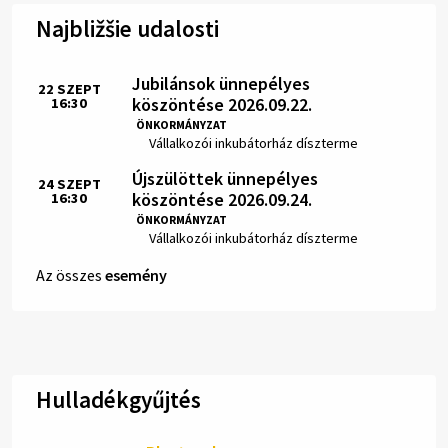
Najbližšie udalosti
Jubilánsok ünnepélyes
22
SZEPT
köszöntése 2026.09.22.
16:30
Idő:
ÖNKORMÁNYZAT
Hely:
Vállalkozói inkubátorház díszterme
Újszülöttek ünnepélyes
24
SZEPT
köszöntése 2026.09.24.
16:30
Idő:
ÖNKORMÁNYZAT
Hely:
Vállalkozói inkubátorház díszterme
Az összes
esemény
Hulladékgyűjtés