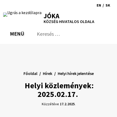
Ugrás
EN
/
SK
a
Switch
Nyel
RSS
Oldaltérkép
Nyomtatás
Növekszik
Kisebb
Nagyobb
JÓKA
tartalomra
language
vált
kontraszt
betűméret
betűméret
KÖZSÉG HIVATALOS OLDALA
to
erre
English
Slov
MENÜ
VÁLTÁS
Keresés:
Nyú
be
a
ker
űrl
Főoldal
Hírek
Helyi hírek jelentése
Helyi közlemények:
2025.02.17.
Közzétéve
17.2.2025
.