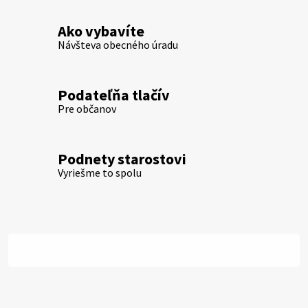
Ako vybavíte
Návšteva obecného úradu
Podateľňa tlačív
Pre občanov
Podnety starostovi
Vyriešme to spolu