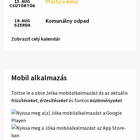
Plasty a kovy
13. AUG
CSÜTÖRTÖK
Komunálny odpad
19. AUG
SZERDA
Zobraziť celý kalendár
Mobil alkalmazás
Töltse le a obce Jelka mobilalkalmazást és az aktuális
frissítéseket
,
értesítéseket
és fontos
közleményeket
.