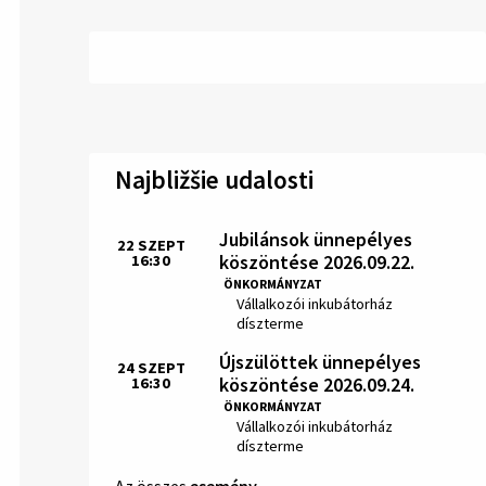
Najbližšie udalosti
Jubilánsok ünnepélyes
22
SZEPT
köszöntése 2026.09.22.
16:30
Idő:
ÖNKORMÁNYZAT
Hely:
Vállalkozói inkubátorház
díszterme
Újszülöttek ünnepélyes
24
SZEPT
köszöntése 2026.09.24.
16:30
Idő:
ÖNKORMÁNYZAT
Hely:
Vállalkozói inkubátorház
díszterme
Az összes
esemény