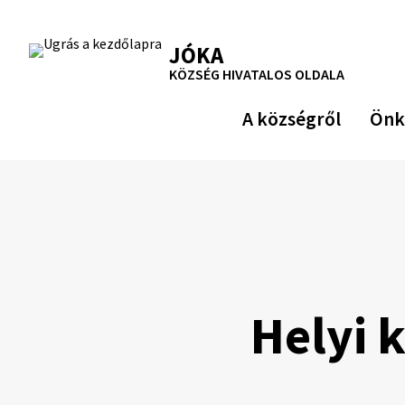
Ugrás
a
RSS
Oldaltérkép
Nyomtatás
JÓKA
tartalomra
KÖZSÉG HIVATALOS OLDALA
A községről
Önk
Helyi 