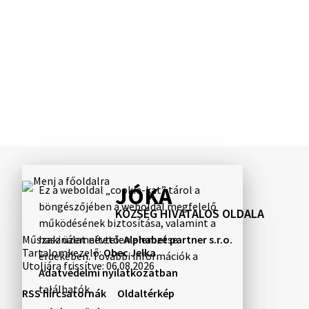
JÓKA
Ez a weboldal „cookie-kat” tárol a
böngészőjében a weboldal megfelelő
KÖZSÉG HIVATALOS OLDALA
működésének biztosítása, valamint a
Műszaki üzemeltető:
Alphabet partner s.r.o.
használat névtelen elemzése
Tartalomkezelő:
Obec Jelka
érdekében. További információk a
Utoljára frissítve:
06.08.2026
Adatvédelmi nyilatkozatban
találhatók.
RSS hírcsatornák
Oldaltérkép