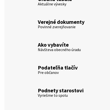
Aktuálne vývesky
Verejné dokumenty
Povinné zverejňovanie
Ako vybavíte
Návšteva obecného úradu
Podateľňa tlačív
Pre občanov
Podnety starostovi
Vyriešme to spolu