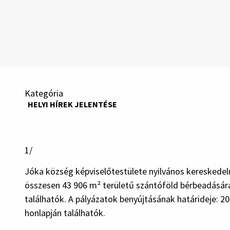
Kategória
HELYI HÍREK JELENTÉSE
1/
Jóka község képviselőtestülete nyilvános kereskedel
összesen 43 906 m² területű szántóföld bérbeadására.
találhatók. A pályázatok benyújtásának határideje: 2
honlapján találhatók.