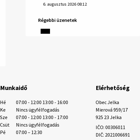
6. augusztus 2026 08:12
Régebbi üzenetek
Helyi közlemények: 2026.08.05.
Gyászhirdetés: 2026.08.05. 1/ Tisztelt
Lakosság! Mély fájdalommal tudatjuk
Önökkel, hogy 73 éves korában távozott
az élők sorából Tankó Irén. A temetési
szertartás 2026. augusztus …
5. augusztus 2026 13:10
Munkaidő
Elérhetőség
5. augusztus 2026 12:59
Hé
07:00 - 12:00 13:00 - 16:00
Obec Jelka

Ke
Nincs ügyfélfogadás
Mierová 959/17

Sze
07:00 - 12:00 13:00 - 17:00
925 23 Jelka
Helyi közlemények: 2026.08.03.
Csüt
Nincs ügyfélfogadás
IČO: 00306011
Gyászhirdetések: 2026.08.3. 1/ Tisztelt
Pé
07:00 – 12:30
DIČ: 2021006691
Lakosság! Mély fájdalommal tudatjuk