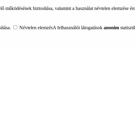
lő működésének biztosítása, valamint a használat névtelen elemzése é
ítása.
Névtelen elemzés
A felhasználói látogatások
anonim
statiszt