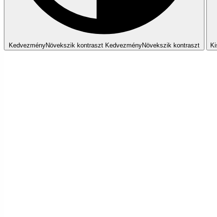
Kedvezmény
Növekszik
kontraszt
Kedvezmény
Növekszik
kontraszt
Ki