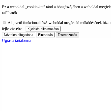
Ez a weboldal „cookie-kat” tárol a böngészőjében a weboldal megfele
találhatók.
Alapvető funkcionalitás
A weboldal megfelelő működésének biztos
fejlesztésében.
Kijelölés alkalmazása
Névtelen elfogadása
Elutasítás
Testreszabás
Ugrás a tartalomra