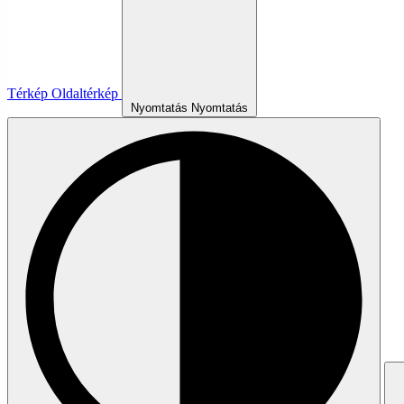
Térkép
Oldaltérkép
Nyomtatás
Nyomtatás