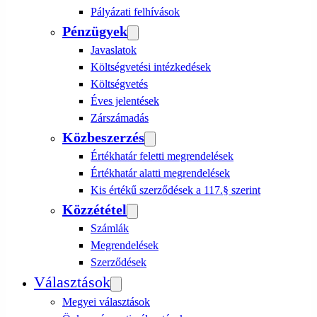
Pályázati felhívások
Pénzügyek
Javaslatok
Költségvetési intézkedések
Költségvetés
Éves jelentések
Zárszámadás
Közbeszerzés
Értékhatár feletti megrendelések
Értékhatár alatti megrendelések
Kis értékű szerződések a 117.§ szerint
Közzététel
Számlák
Megrendelések
Szerződések
Választások
Megyei választások