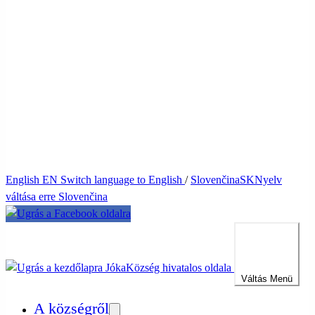
English
EN
Switch language to English
/
Slovenčina
SK
Nyelv
váltása erre Slovenčina
Jóka
Község hivatalos oldala
Váltás
Menü
A községről