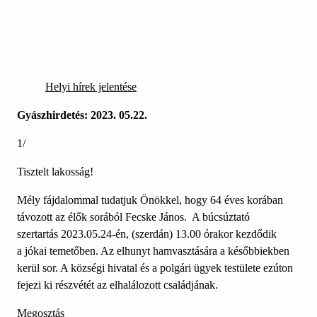
Helyi hírek jelentése
Gyászhirdetés: 2023. 05.22.
1/
Tisztelt lakosság!
Mély fájdalommal tudatjuk Önökkel, hogy 64 éves korában
távozott az élők sorából Fecske János. A búcsúztató
szertartás 2023.05.24-én, (szerdán) 13.00 órakor kezdődik
a jókai temetőben. Az elhunyt hamvasztására a későbbiekben
kerül sor. A községi hivatal és a polgári ügyek testülete ezúton
fejezi ki részvétét az elhalálozott családjának.
Megosztás