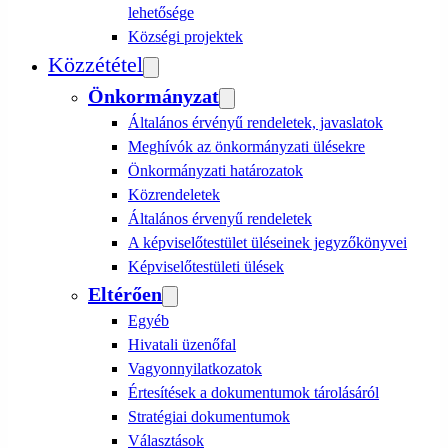
lehetősége
Községi projektek
Közzététel
Önkormányzat
Általános érvényű rendeletek, javaslatok
Meghívók az önkormányzati ülésekre
Önkormányzati határozatok
Közrendeletek
Általános érvenyű rendeletek
A képviselőtestület üléseinek jegyzőkönyvei
Képviselőtestületi ülések
Eltérően
Egyéb
Hivatali üzenőfal
Vagyonnyilatkozatok
Értesítések a dokumentumok tárolásáról
Stratégiai dokumentumok
Választások