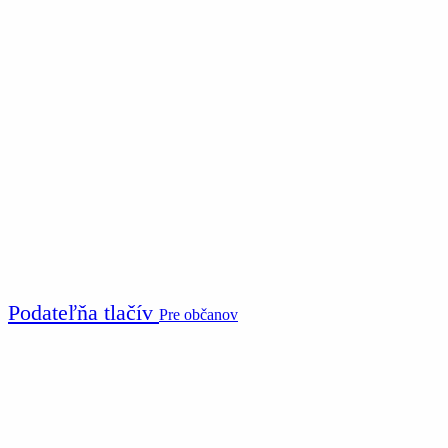
Podateľňa tlačív
Pre občanov