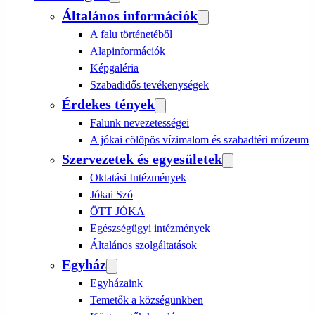
Általános információk
A falu történetéből
Alapinformációk
Képgaléria
Szabadidős tevékenységek
Érdekes tények
Falunk nevezetességei
A jókai cölöpös vízimalom és szabadtéri múzeum
Szervezetek és egyesületek
Oktatási Intézmények
Jókai Szó
ÖTT JÓKA
Egészségügyi intézmények
Általános szolgáltatások
Egyház
Egyházaink
Temetők a községünkben