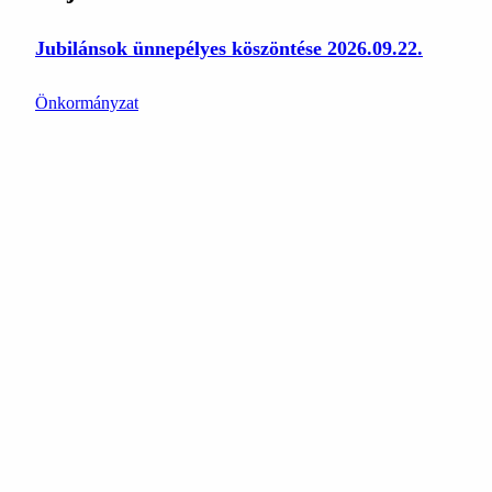
Jubilánsok ünnepélyes köszöntése 2026.09.22.
Önkormányzat