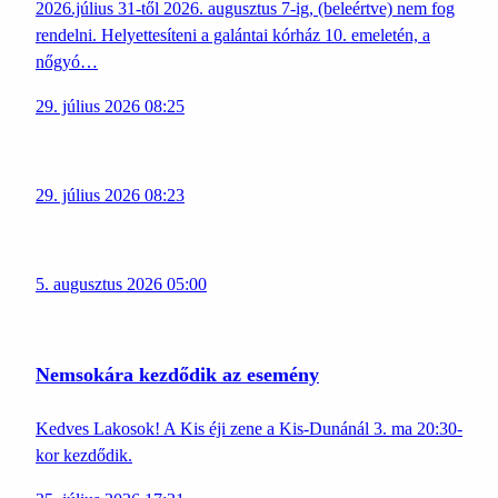
2026.július 31-től 2026. augusztus 7-ig, (beleértve) nem fog
rendelni. Helyettesíteni a galántai kórház 10. emeletén, a
nőgyó…
29. július 2026 08:25
29. július 2026 08:23
5. augusztus 2026 05:00
Nemsokára kezdődik az esemény
Kedves Lakosok! A Kis éji zene a Kis-Dunánál 3. ma 20:30-
kor kezdődik.