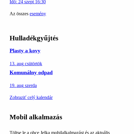
Idő:
24
szept
16:30
Az összes
esemény
Hulladékgyűjtés
Plasty a kovy
13. aug
csütörtök
Komunálny odpad
19. aug
szerda
Zobraziť celý kalendár
Mobil alkalmazás
Töltse le a obce Jelka mobilalkalmazást és az aktuális