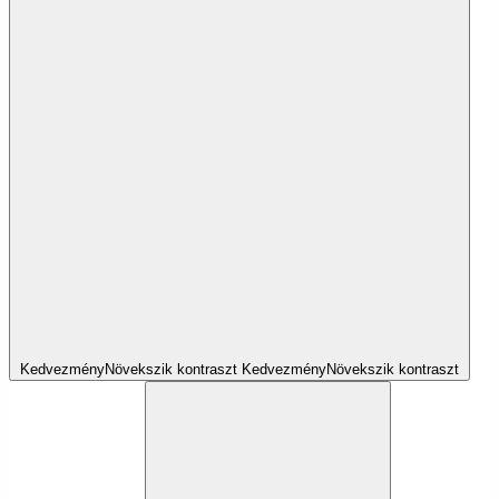
Kedvezmény
Növekszik
kontraszt
Kedvezmény
Növekszik
kontraszt