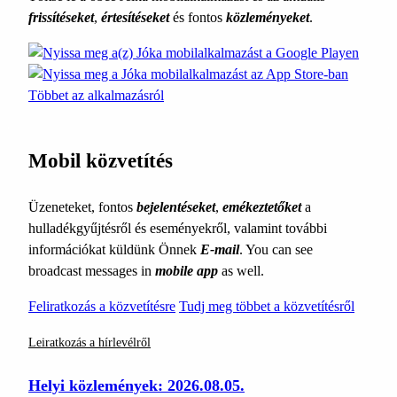
frissítéseket
,
értesítéseket
és fontos
közleményeket
.
Többet az alkalmazásról
Mobil közvetítés
Üzeneteket, fontos
bejelentéseket
,
emékeztetőket
a
hulladékgyűjtésről és eseményekről, valamint további
információkat küldünk Önnek
E-mail
. You can see
broadcast messages in
mobile app
as well.
Feliratkozás a közvetítésre
Tudj meg többet a közvetítésről
Leiratkozás a hírlevélről
Helyi közlemények: 2026.08.05.