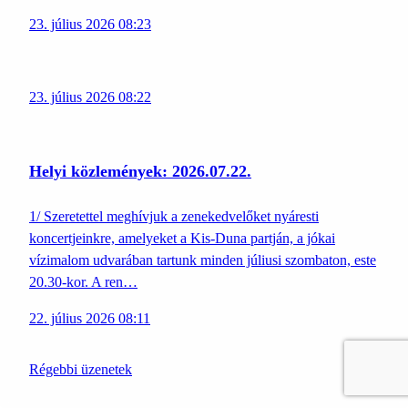
23. július 2026 08:23
23. július 2026 08:22
Helyi közlemények: 2026.07.22.
1/ Szeretettel meghívjuk a zenekedvelőket nyáresti
koncertjeinkre, amelyeket a Kis-Duna partján, a jókai
vízimalom udvarában tartunk minden júliusi szombaton, este
20.30-kor. A ren…
22. július 2026 08:11
Régebbi üzenetek