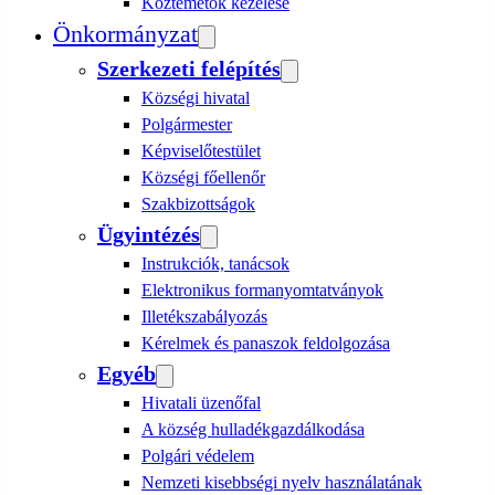
Köztemetők kezelése
Önkormányzat
Szerkezeti felépítés
Községi hivatal
Polgármester
Képviselőtestület
Községi főellenőr
Szakbizottságok
Ügyintézés
Instrukciók, tanácsok
Elektronikus formanyomtatványok
Illetékszabályozás
Kérelmek és panaszok feldolgozása
Egyéb
Hivatali üzenőfal
A község hulladékgazdálkodása
Polgári védelem
Nemzeti kisebbségi nyelv használatának