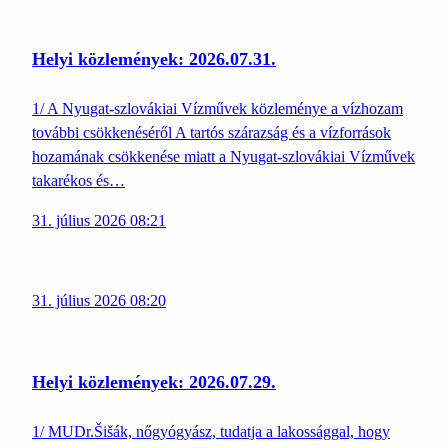
Helyi közlemények: 2026.07.31.
1/ A Nyugat-szlovákiai Vízművek közleménye a vízhozam
további csökkenéséről A tartós szárazság és a vízforrások
hozamának csökkenése miatt a Nyugat-szlovákiai Vízművek
takarékos és…
31. július 2026 08:21
31. július 2026 08:20
Helyi közlemények: 2026.07.29.
1/ MUDr.Šišák, nőgyógyász, tudatja a lakossággal, hogy