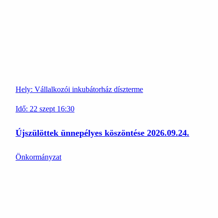
Hely:
Vállalkozói inkubátorház díszterme
Idő:
22
szept
16:30
Újszülöttek ünnepélyes köszöntése 2026.09.24.
Önkormányzat