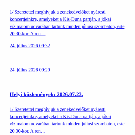
1/ Szeretettel meghívjuk a zenekedvelőket nyáresti
koncertjeinkre, amelyeket a Kis-Duna partján, a jókai
vízimalom udvarában tartunk minden júliusi szombaton, este
20.30-kor. A ren…
24. július 2026 09:32
24. július 2026 09:29
Helyi közlemények: 2026.07.23.
1/ Szeretettel meghívjuk a zenekedvelőket nyáresti
koncertjeinkre, amelyeket a Kis-Duna partján, a jókai
vízimalom udvarában tartunk minden júliusi szombaton, este
20.30-kor. A ren…