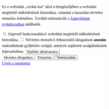
Ez a weboldal „cookie-kat” tárol a böngészőjében a weboldal
megfelelő működésének biztosítása, valamint a használat névtelen
elemzése érdekében. További információk a
Adatvédelmi
nyilatkozatban
találhatók.
Alapvető funkcionalitás
A weboldal megfelelő működésének
biztosítása.
Névtelen elemzés
A felhasználói látogatások
anonim
statisztikáinak gyűjtésére szolgál, amelyek segítenek szolgáltatásaink
fejlesztésében.
Kijelölés alkalmazása
Névtelen elfogadása
Elutasítás
Testreszabás
Ugrás a tartalomra