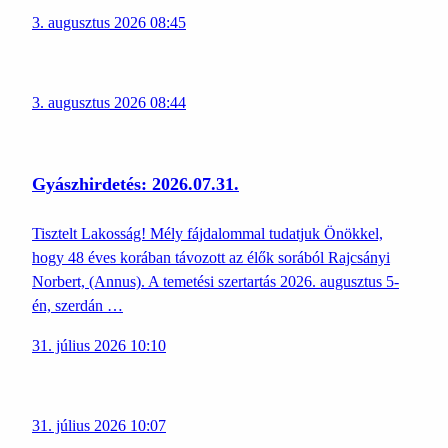
3. augusztus 2026 08:45
3. augusztus 2026 08:44
Gyászhirdetés: 2026.07.31.
Tisztelt Lakosság! Mély fájdalommal tudatjuk Önökkel,
hogy 48 éves korában távozott az élők sorából Rajcsányi
Norbert, (Annus). A temetési szertartás 2026. augusztus 5-
én, szerdán …
31. július 2026 10:10
31. július 2026 10:07