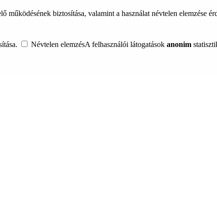
lő működésének biztosítása, valamint a használat névtelen elemzése é
ítása.
Névtelen elemzés
A felhasználói látogatások
anonim
statiszt