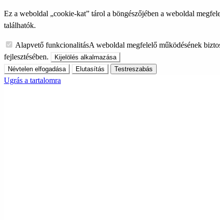
Ez a weboldal „cookie-kat” tárol a böngészőjében a weboldal megfele
találhatók.
Alapvető funkcionalitás
A weboldal megfelelő működésének biztos
fejlesztésében.
Kijelölés alkalmazása
Névtelen elfogadása
Elutasítás
Testreszabás
Ugrás a tartalomra