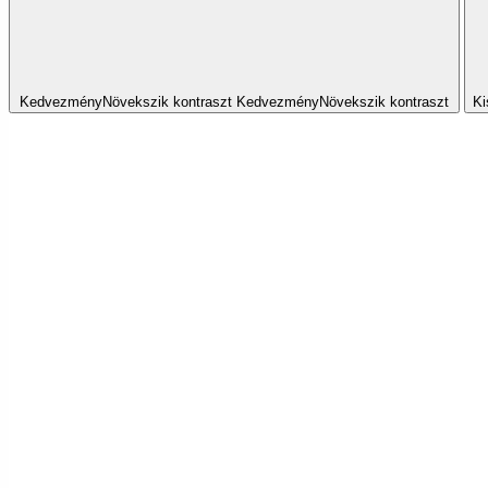
Kedvezmény
Növekszik
kontraszt
Kedvezmény
Növekszik
kontraszt
Ki