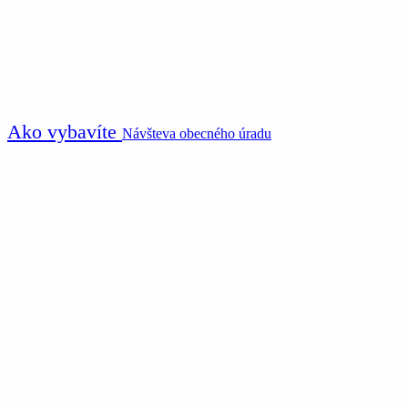
Ako vybavíte
Návšteva obecného úradu