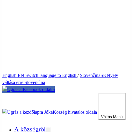
English
EN
Switch language to English
/
Slovenčina
SK
Nyelv
váltása erre Slovenčina
Jóka
Község hivatalos oldala
Váltás
Menü
A községről