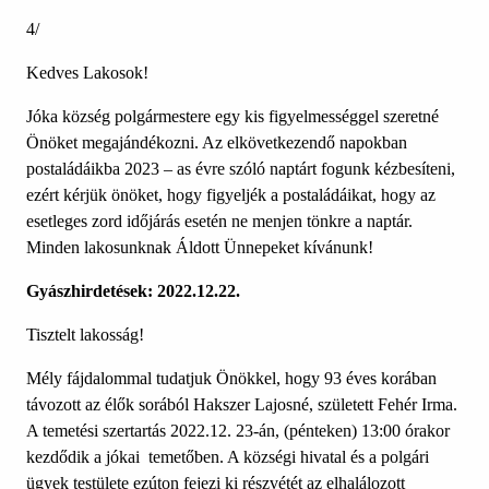
4/
Kedves Lakosok!
Jóka község polgármestere egy kis figyelmességgel szeretné
Önöket megajándékozni. Az elkövetkezendő napokban
postaládáikba 2023 – as évre szóló naptárt fogunk kézbesíteni,
ezért kérjük önöket, hogy figyeljék a postaládáikat, hogy az
esetleges zord időjárás esetén ne menjen tönkre a naptár.
Minden lakosunknak Áldott Ünnepeket kívánunk!
Gyászhirdetések: 2022.12.22.
Tisztelt lakosság!
Mély fájdalommal tudatjuk Önökkel, hogy 93 éves korában
távozott az élők sorából Hakszer Lajosné, született Fehér Irma.
A temetési szertartás 2022.12. 23-án, (pénteken) 13:00 órakor
kezdődik a jókai temetőben. A községi hivatal és a polgári
ügyek testülete ezúton fejezi ki részvétét az elhalálozott