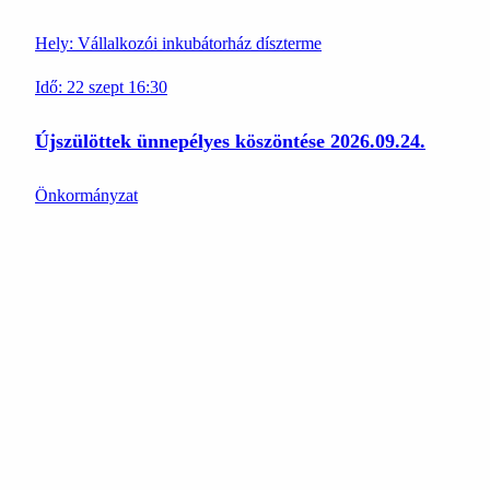
Hely:
Vállalkozói inkubátorház díszterme
Idő:
22
szept
16:30
Újszülöttek ünnepélyes köszöntése 2026.09.24.
Önkormányzat