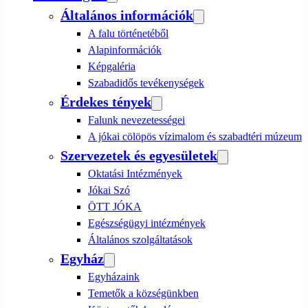
Általános információk
A falu történetéből
Alapinformációk
Képgaléria
Szabadidős tevékenységek
Érdekes tények
Falunk nevezetességei
A jókai cölöpös vízimalom és szabadtéri múzeum
Szervezetek és egyesületek
Oktatási Intézmények
Jókai Szó
ÖTT JÓKA
Egészségügyi intézmények
Általános szolgáltatások
Egyház
Egyházaink
Temetők a községünkben