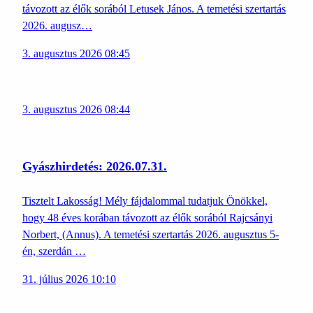
távozott az élők sorából Letusek János. A temetési szertartás
2026. augusz…
3. augusztus 2026 08:45
3. augusztus 2026 08:44
Gyászhirdetés: 2026.07.31.
Tisztelt Lakosság! Mély fájdalommal tudatjuk Önökkel,
hogy 48 éves korában távozott az élők sorából Rajcsányi
Norbert, (Annus). A temetési szertartás 2026. augusztus 5-
én, szerdán …
31. július 2026 10:10