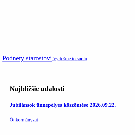
Podnety starostovi
Vyriešme to spolu
Najbližšie udalosti
Jubilánsok ünnepélyes köszöntése 2026.09.22.
Önkormányzat