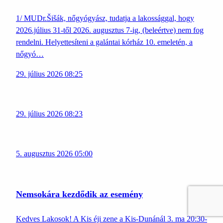
1/ MUDr.Šišák, nőgyógyász, tudatja a lakossággal, hogy
2026.július 31-től 2026. augusztus 7-ig, (beleértve) nem fog
rendelni. Helyettesíteni a galántai kórház 10. emeletén, a
nőgyó…
29. július 2026 08:25
29. július 2026 08:23
5. augusztus 2026 05:00
Nemsokára kezdődik az esemény
Kedves Lakosok! A Kis éji zene a Kis-Dunánál 3. ma 20:30-