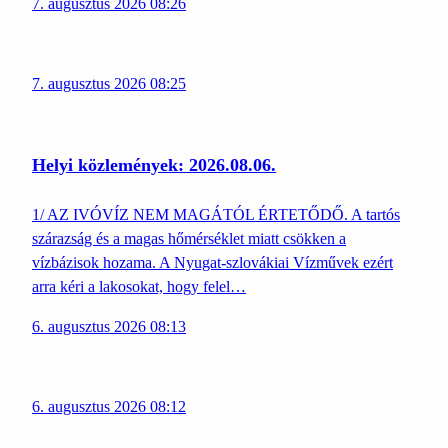
7. augusztus 2026 08:26
7. augusztus 2026 08:25
Helyi közlemények: 2026.08.06.
1/ AZ IVÓVÍZ NEM MAGÁTÓL ÉRTETŐDŐ. A tartós
szárazság és a magas hőmérséklet miatt csökken a
vízbázisok hozama. A Nyugat-szlovákiai Vízművek ezért
arra kéri a lakosokat, hogy felel…
6. augusztus 2026 08:13
6. augusztus 2026 08:12