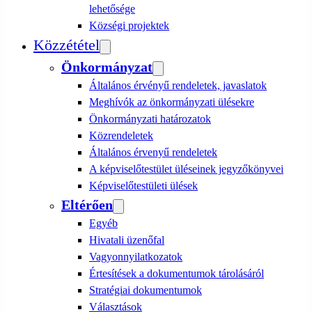
lehetősége
Községi projektek
Közzététel
Önkormányzat
Általános érvényű rendeletek, javaslatok
Meghívók az önkormányzati ülésekre
Önkormányzati határozatok
Közrendeletek
Általános érvenyű rendeletek
A képviselőtestület üléseinek jegyzőkönyvei
Képviselőtestületi ülések
Eltérően
Egyéb
Hivatali üzenőfal
Vagyonnyilatkozatok
Értesítések a dokumentumok tárolásáról
Stratégiai dokumentumok
Választások