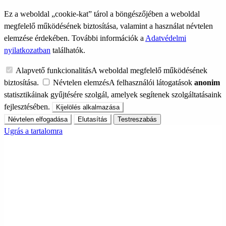
Ez a weboldal „cookie-kat” tárol a böngészőjében a weboldal
megfelelő működésének biztosítása, valamint a használat névtelen
elemzése érdekében. További információk a
Adatvédelmi
nyilatkozatban
találhatók.
Alapvető funkcionalitás
A weboldal megfelelő működésének
biztosítása.
Névtelen elemzés
A felhasználói látogatások
anonim
statisztikáinak gyűjtésére szolgál, amelyek segítenek szolgáltatásaink
fejlesztésében.
Kijelölés alkalmazása
Névtelen elfogadása
Elutasítás
Testreszabás
Ugrás a tartalomra