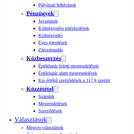
Pályázati felhívások
Pénzügyek
Javaslatok
Költségvetési intézkedések
Költségvetés
Éves jelentések
Zárszámadás
Közbeszerzés
Értékhatár feletti megrendelések
Értékhatár alatti megrendelések
Kis értékű szerződések a 117.§ szerint
Közzététel
Számlák
Megrendelések
Szerződések
Választások
Megyei választások