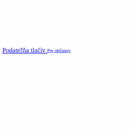
Podateľňa tlačív
Pre občanov