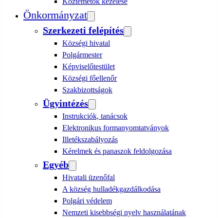
Köztemetők kezelése
Önkormányzat
Szerkezeti felépítés
Községi hivatal
Polgármester
Képviselőtestület
Községi főellenőr
Szakbizottságok
Ügyintézés
Instrukciók, tanácsok
Elektronikus formanyomtatványok
Illetékszabályozás
Kérelmek és panaszok feldolgozása
Egyéb
Hivatali üzenőfal
A község hulladékgazdálkodása
Polgári védelem
Nemzeti kisebbségi nyelv használatának