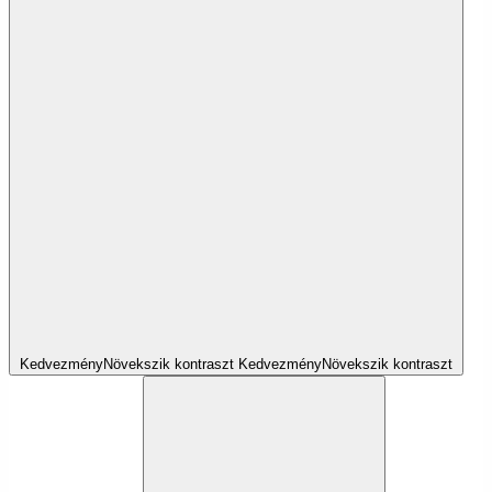
Kedvezmény
Növekszik
kontraszt
Kedvezmény
Növekszik
kontraszt