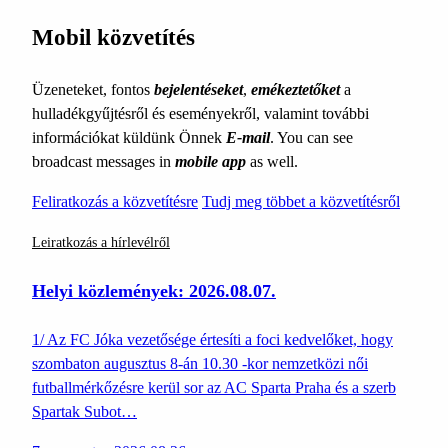
Mobil közvetítés
Üzeneteket, fontos
bejelentéseket
,
emékeztetőket
a
hulladékgyűjtésről és eseményekről, valamint további
információkat küldünk Önnek
E-mail
. You can see
broadcast messages in
mobile app
as well.
Feliratkozás a közvetítésre
Tudj meg többet a közvetítésről
Leiratkozás a hírlevélről
Helyi közlemények: 2026.08.07.
1/ Az FC Jóka vezetősége értesíti a foci kedvelőket, hogy
szombaton augusztus 8-án 10.30 -kor nemzetközi női
futballmérkőzésre kerül sor az AC Sparta Praha és a szerb
Spartak Subot…