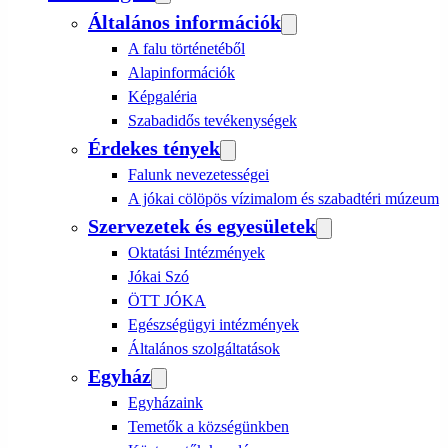
Általános információk
A falu történetéből
Alapinformációk
Képgaléria
Szabadidős tevékenységek
Érdekes tények
Falunk nevezetességei
A jókai cölöpös vízimalom és szabadtéri múzeum
Szervezetek és egyesületek
Oktatási Intézmények
Jókai Szó
ÖTT JÓKA
Egészségügyi intézmények
Általános szolgáltatások
Egyház
Egyházaink
Temetők a községünkben