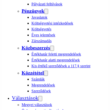
Pályázati felhívások
Pénzügyek
Javaslatok
Költségvetési intézkedések
Költségvetés
Éves jelentések
Zárszámadás
Közbeszerzés
Értékhatár feletti megrendelések
Értékhatár alatti megrendelések
Kis értékű szerződések a 117.§ szerint
Közzététel
Számlák
Megrendelések
Szerződések
Választások
Megyei választások