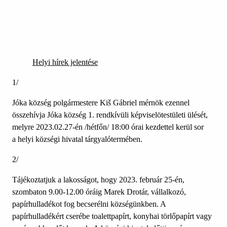
Helyi hírek jelentése
1/
Jóka község polgármestere Kiš Gábriel mérnök ezennel
összehívja Jóka község 1. rendkívüli képviselötestületi ülését,
melyre 2023.02.27-én /hétfőn/ 18:00 órai kezdettel kerül sor
a helyi községi hivatal tárgyalótermében.
2/
Tájékoztatjuk a lakosságot, hogy 2023. február 25-én,
szombaton 9.00-12.00 óráig Marek Drotár, vállalkozó,
papírhulladékot fog becserélni községünkben. A
papírhulladékért cserébe toalettpapírt, konyhai törlőpapírt vagy