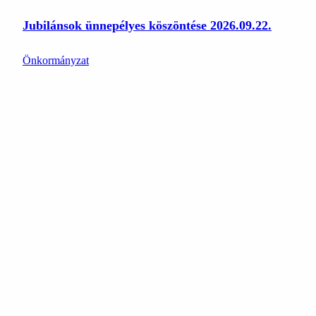
Jubilánsok ünnepélyes köszöntése 2026.09.22.
Önkormányzat