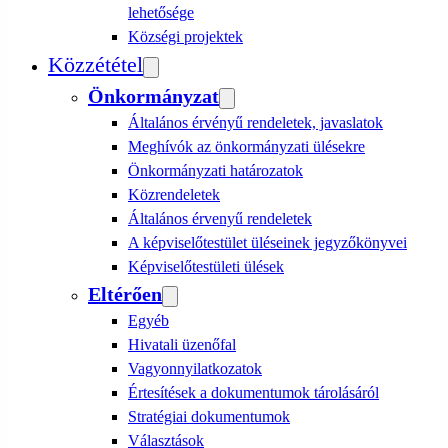
lehetősége
Községi projektek
Közzététel
Önkormányzat
Általános érvényű rendeletek, javaslatok
Meghívók az önkormányzati ülésekre
Önkormányzati határozatok
Közrendeletek
Általános érvenyű rendeletek
A képviselőtestület üléseinek jegyzőkönyvei
Képviselőtestületi ülések
Eltérően
Egyéb
Hivatali üzenőfal
Vagyonnyilatkozatok
Értesítések a dokumentumok tárolásáról
Stratégiai dokumentumok
Választások