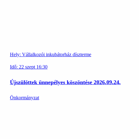
Hely:
Vállalkozói inkubátorház díszterme
Idő:
22
szept
16:30
Újszülöttek ünnepélyes köszöntése 2026.09.24.
Önkormányzat