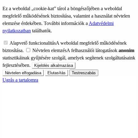
Ez a weboldal „cookie-kat” tárol a böngészőjében a weboldal
megfelelő működésének biztosítása, valamint a használat névtelen
elemzése érdekében. További információk a
Adatvédelmi
nyilatkozatban
találhatók.
Alapvető funkcionalitás
A weboldal megfelelő működésének
biztosítása.
Névtelen elemzés
A felhasználói látogatások
anonim
statisztikáinak gyűjtésére szolgál, amelyek segítenek szolgáltatásaink
fejlesztésében.
Kijelölés alkalmazása
Névtelen elfogadása
Elutasítás
Testreszabás
Ugrás a tartalomra