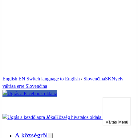
English
EN
Switch language to English
/
Slovenčina
SK
Nyelv
váltása erre Slovenčina
Jóka
Község hivatalos oldala
Váltás
Menü
A községről