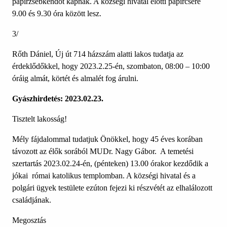
papírzsebkendőt kapnak. A községi hivatal előtti papírcsere
9.00 és 9.30 óra között lesz.
3/
Rőth Dániel, Új út 714 házszám alatti lakos tudatja az
érdeklődőkkel, hogy 2023.2.25-én, szombaton, 08:00 – 10:00
óráig almát, körtét és almalét fog árulni.
Gyászhirdetés: 2023.02.23.
Tisztelt lakosság!
Mély fájdalommal tudatjuk Önökkel, hogy 45 éves korában
távozott az élők sorából MUDr. Nagy Gábor. A temetési
szertartás 2023.02.24-én, (pénteken) 13.00 órakor kezdődik a
jókai római katolikus templomban. A községi hivatal és a
polgári ügyek testülete ezúton fejezi ki részvétét az elhalálozott
családjának.
Megosztás