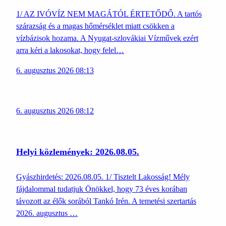
1/ AZ IVÓVÍZ NEM MAGÁTÓL ÉRTETŐDŐ. A tartós
szárazság és a magas hőmérséklet miatt csökken a
vízbázisok hozama. A Nyugat-szlovákiai Vízművek ezért
arra kéri a lakosokat, hogy felel…
6. augusztus 2026 08:13
6. augusztus 2026 08:12
Helyi közlemények: 2026.08.05.
Gyászhirdetés: 2026.08.05. 1/ Tisztelt Lakosság! Mély
fájdalommal tudatjuk Önökkel, hogy 73 éves korában
távozott az élők sorából Tankó Irén. A temetési szertartás
2026. augusztus …