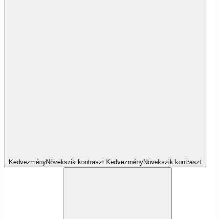
Kedvezmény
Növekszik
kontraszt
Kedvezmény
Növekszik
kontraszt