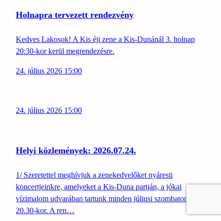
Holnapra tervezett rendezvény
Kedves Lakosok! A Kis éji zene a Kis-Dunánál 3. holnap
20:30-kor kerül megrendezésre.
24. július 2026 15:00
24. július 2026 15:00
Helyi közlemények: 2026.07.24.
1/ Szeretettel meghívjuk a zenekedvelőket nyáresti
koncertjeinkre, amelyeket a Kis-Duna partján, a jókai
vízimalom udvarában tartunk minden júliusi szombaton, este
20.30-kor. A ren…