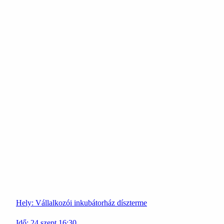
Hely:
Vállalkozói inkubátorház díszterme
Idő:
24
szept
16:30