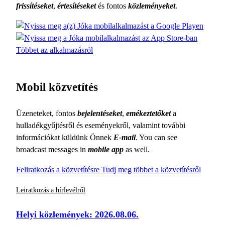
frissítéseket
,
értesítéseket
és fontos
közleményeket
.
Többet az alkalmazásról
Mobil közvetítés
Üzeneteket, fontos
bejelentéseket
,
emékeztetőket
a
hulladékgyűjtésről és eseményekről, valamint további
információkat küldünk Önnek
E-mail
. You can see
broadcast messages in
mobile app
as well.
Feliratkozás a közvetítésre
Tudj meg többet a közvetítésről
Leiratkozás a hírlevélről
Helyi közlemények: 2026.08.06.