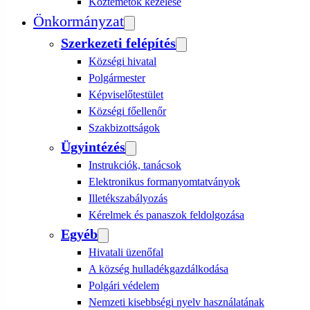
Köztemetők kezelése
Önkormányzat
Szerkezeti felépítés
Községi hivatal
Polgármester
Képviselőtestület
Községi főellenőr
Szakbizottságok
Ügyintézés
Instrukciók, tanácsok
Elektronikus formanyomtatványok
Illetékszabályozás
Kérelmek és panaszok feldolgozása
Egyéb
Hivatali üzenőfal
A község hulladékgazdálkodása
Polgári védelem
Nemzeti kisebbségi nyelv használatának