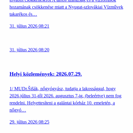
hozamának csökkenése miatt a Nyugat-szlovákiai Vízművek
takarékos és…
31. július 2026 08:21
31. július 2026 08:20
Helyi közlemények: 2026.07.29.
1/ MUDr.Šišák, nőgyógyász, tudatja a lakossággal, hogy
2026.július 31-től 2026. augusztus 7-ig, (beleértve) nem fog
rendelni. Helyettesíteni a galántai kórház 10. emeletén, a
nőgyó…
29. július 2026 08:25