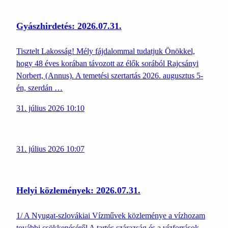
Gyászhirdetés: 2026.07.31.
Tisztelt Lakosság! Mély fájdalommal tudatjuk Önökkel,
hogy 48 éves korában távozott az élők sorából Rajcsányi
Norbert, (Annus). A temetési szertartás 2026. augusztus 5-
én, szerdán …
31. július 2026 10:10
31. július 2026 10:07
Helyi közlemények: 2026.07.31.
1/ A Nyugat-szlovákiai Vízművek közleménye a vízhozam
további csökkenéséről A tartós szárazság és a vízforrások