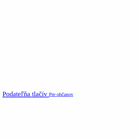
Podateľňa tlačív
Pre občanov