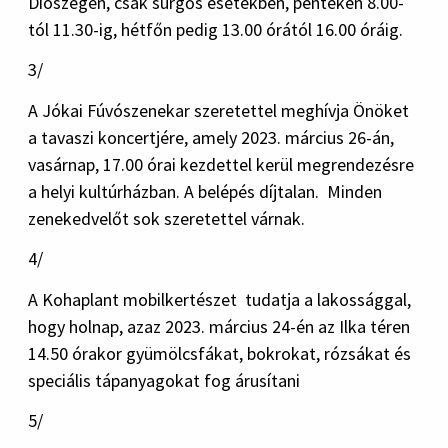
Diószegen, csak sürgős esetekben, pénteken 8.00-
tól 11.30-ig, hétfőn pedig 13.00 órától 16.00 óráig.
3/
A Jókai Fúvószenekar szeretettel meghívja Önöket
a tavaszi koncertjére, amely 2023. március 26-án,
vasárnap, 17.00 órai kezdettel kerül megrendezésre
a helyi kultúrházban. A belépés díjtalan. Minden
zenekedvelőt sok szeretettel várnak.
4/
A Kohaplant mobilkertészet tudatja a lakossággal,
hogy holnap, azaz 2023. március 24-én az Ilka téren
14.50 órakor gyümölcsfákat, bokrokat, rózsákat és
speciális tápanyagokat fog árusítani
5/