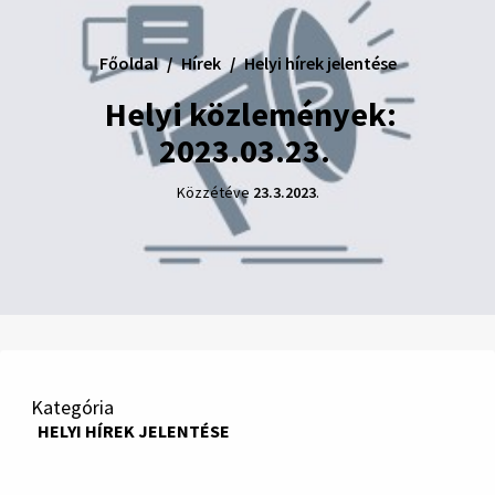
Főoldal
Hírek
Helyi hírek jelentése
Helyi közlemények:
2023.03.23.
Közzétéve
23.3.2023
.
Kategória
HELYI HÍREK JELENTÉSE