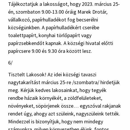
Tájékoztatjuk a lakosságot, hogy 2023. március 25-
én, szombaton 9.00-13.00 óráig Marek Drotár,
vállalkozó, papírhulladékot fog becserélni
községünkben. A papírhulladékért cserébe
toalettpapírt, konyhai törlőpapírt vagy
papírzsebkendőt kapnak. A községi hivatal előtti
papírcsere 9.00 és 9.30 óra között lesz.
6/
Tisztelt Lakosok! Az idei községi tavaszi
nagytakarítást március 25-re /szombatra/ hirdetjük
meg. Kérjük kedves lakosainkat, hogy tegyék
rendbe házaik környékét, a zöldfelületeket,
növényeket, söpörjenek össze… egyszóval rakjanak
rendet úgy, ahogy azt szüleink, nagyszüleink tették.
Mindezzel is bizonyítjuk, hogy nem mindegy
számunkra, milyen környezetben élünk, fontos