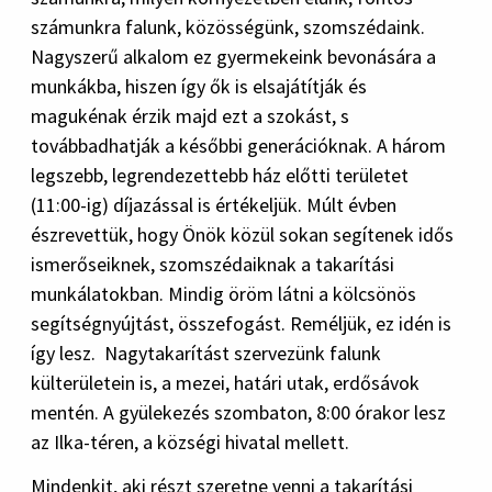
számunkra falunk, közösségünk, szomszédaink.
Nagyszerű alkalom ez gyermekeink bevonására a
munkákba, hiszen így ők is elsajátítják és
magukénak érzik majd ezt a szokást, s
továbbadhatják a későbbi generációknak. A három
legszebb, legrendezettebb ház előtti területet
(11:00-ig) díjazással is értékeljük. Múlt évben
észrevettük, hogy Önök közül sokan segítenek idős
ismerőseiknek, szomszédaiknak a takarítási
munkálatokban. Mindig öröm látni a kölcsönös
segítségnyújtást, összefogást. Reméljük, ez idén is
így lesz. Nagytakarítást szervezünk falunk
külterületein is, a mezei, határi utak, erdősávok
mentén. A gyülekezés szombaton, 8:00 órakor lesz
az Ilka-téren, a községi hivatal mellett.
Mindenkit, aki részt szeretne venni a takarítási