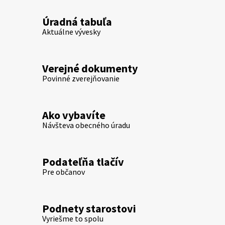
Úradná tabuľa
Aktuálne vývesky
Verejné dokumenty
Povinné zverejňovanie
Ako vybavíte
Návšteva obecného úradu
Podateľňa tlačív
Pre občanov
Podnety starostovi
Vyriešme to spolu