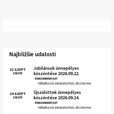
Najbližšie udalosti
Jubilánsok ünnepélyes
22
SZEPT
köszöntése 2026.09.22.
16:30
Idő:
ÖNKORMÁNYZAT
Hely:
Vállalkozói inkubátorház díszterme
Újszülöttek ünnepélyes
24
SZEPT
köszöntése 2026.09.24.
16:30
Idő:
ÖNKORMÁNYZAT
Hely:
Vállalkozói inkubátorház díszterme