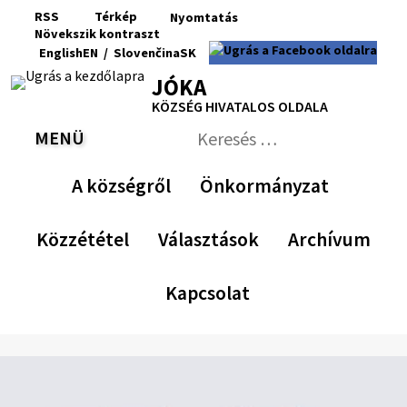
Ugrás
RSS
Térkép
Nyomtatás
a
Növekszik
kontraszt
RSS
Oldaltérkép
Nyomtatás
Növekszik
Kisebb
Az
Nagyobb
English
EN
/
Slovenčina
SK
tartalomra
kontraszt
betűméret
eredeti
betűméret
Switch
Nyelv
JÓKA
betűméret
language
váltása
visszaállítása
KÖZSÉG HIVATALOS OLDALA
to
erre
English
Slovenčina
MENÜ
VÁLTÁS
Keresés:
Nyújtsa
be
A községről
Önkormányzat
a
keresési
űrlapot
Közzététel
Választások
Archívum
Kapcsolat