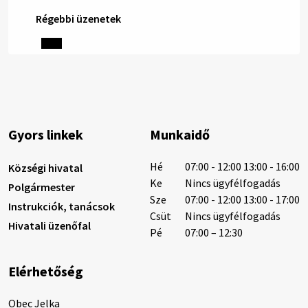
Régebbi üzenetek
Helyi közlemények: 2026.08.06.
1/ AZ IVÓVÍZ NEM MAGÁTÓL ÉRTETŐDŐ. A tartós
szárazság és a magas hőmérséklet miatt csökken a
vízbázisok hozama. A Nyugat-szlovákiai Vízművek
ezért arra kéri a lakosokat, hogy felel…
6. augusztus 2026 08:13
Gyors linkek
Munkaidő
6. augusztus 2026 08:12
Hé
07:00 - 12:00 13:00 - 16:00
Községi hivatal
Ke
Nincs ügyfélfogadás
Polgármester
Sze
07:00 - 12:00 13:00 - 17:00
Instrukciók, tanácsok
Helyi közlemények: 2026.08.05.
Csüt
Nincs ügyfélfogadás
Hivatali üzenőfal
Gyászhirdetés: 2026.08.05. 1/ Tisztelt Lakosság!
Pé
07:00 – 12:30
Mély fájdalommal tudatjuk Önökkel, hogy 73 éves
korában távozott az élők sorából Tankó Irén. A
Elérhetőség
temetési szertartás 2026. augusztus …
5. augusztus 2026 13:10
Obec Jelka
