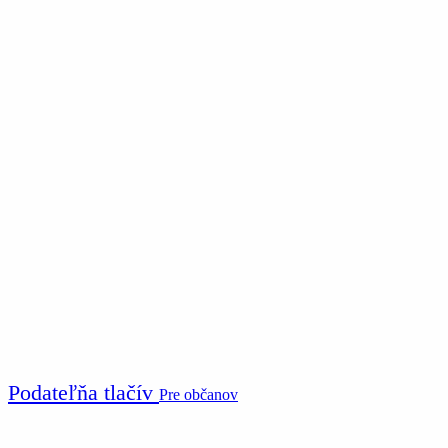
Podateľňa tlačív
Pre občanov