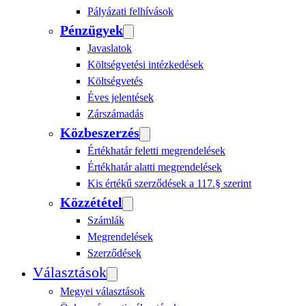
Pályázati felhívások
Pénzügyek
Javaslatok
Költségvetési intézkedések
Költségvetés
Éves jelentések
Zárszámadás
Közbeszerzés
Értékhatár feletti megrendelések
Értékhatár alatti megrendelések
Kis értékű szerződések a 117.§ szerint
Közzététel
Számlák
Megrendelések
Szerződések
Választások
Megyei választások