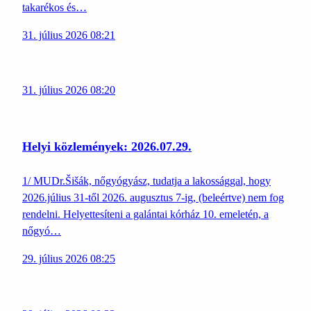
takarékos és…
31. július 2026 08:21
31. július 2026 08:20
Helyi közlemények: 2026.07.29.
1/ MUDr.Šišák, nőgyógyász, tudatja a lakossággal, hogy
2026.július 31-től 2026. augusztus 7-ig, (beleértve) nem fog
rendelni. Helyettesíteni a galántai kórház 10. emeletén, a
nőgyó…
29. július 2026 08:25