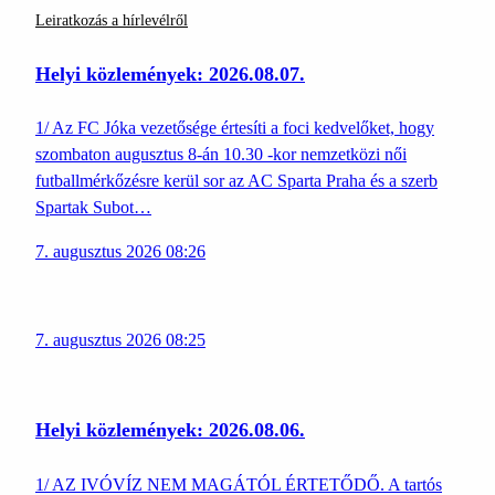
Leiratkozás a hírlevélről
Helyi közlemények: 2026.08.07.
1/ Az FC Jóka vezetősége értesíti a foci kedvelőket, hogy
szombaton augusztus 8-án 10.30 -kor nemzetközi női
futballmérkőzésre kerül sor az AC Sparta Praha és a szerb
Spartak Subot…
7. augusztus 2026 08:26
7. augusztus 2026 08:25
Helyi közlemények: 2026.08.06.
1/ AZ IVÓVÍZ NEM MAGÁTÓL ÉRTETŐDŐ. A tartós