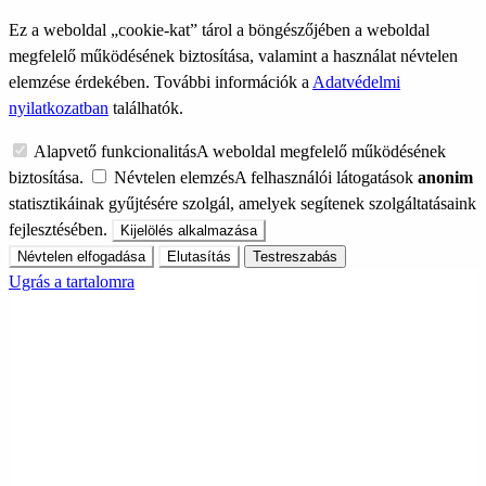
Ez a weboldal „cookie-kat” tárol a böngészőjében a weboldal
megfelelő működésének biztosítása, valamint a használat névtelen
elemzése érdekében. További információk a
Adatvédelmi
nyilatkozatban
találhatók.
Alapvető funkcionalitás
A weboldal megfelelő működésének
biztosítása.
Névtelen elemzés
A felhasználói látogatások
anonim
statisztikáinak gyűjtésére szolgál, amelyek segítenek szolgáltatásaink
fejlesztésében.
Kijelölés alkalmazása
Névtelen elfogadása
Elutasítás
Testreszabás
Ugrás a tartalomra