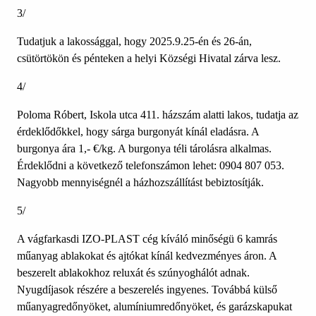
3/
Tudatjuk a lakossággal, hogy 2025.9.25-én és 26-án,
csütörtökön és pénteken a helyi Községi Hivatal zárva lesz.
4/
Poloma Róbert, Iskola utca 411. házszám alatti lakos, tudatja az
érdeklődőkkel, hogy sárga burgonyát kínál eladásra. A
burgonya ára 1,- €/kg. A burgonya téli tárolásra alkalmas.
Érdeklődni a következő telefonszámon lehet: 0904 807 053.
Nagyobb mennyiségnél a házhozszállítást bebiztosítják.
5/
A vágfarkasdi IZO-PLAST cég kíváló minőségü 6 kamrás
műanyag ablakokat és ajtókat kínál kedvezményes áron. A
beszerelt ablakokhoz reluxát és szúnyoghálót adnak.
Nyugdíjasok részére a beszerelés ingyenes. Továbbá külső
műanyagredőnyöket, alumíniumredőnyöket, és garázskapukat