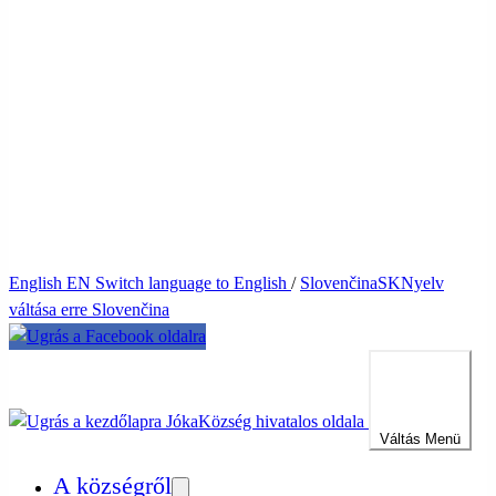
English
EN
Switch language to English
/
Slovenčina
SK
Nyelv
váltása erre Slovenčina
Jóka
Község hivatalos oldala
Váltás
Menü
A községről