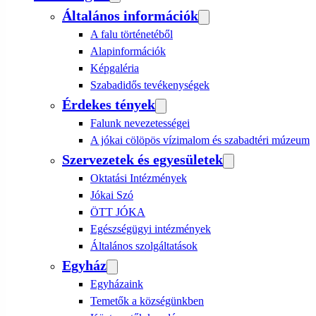
Általános információk
A falu történetéből
Alapinformációk
Képgaléria
Szabadidős tevékenységek
Érdekes tények
Falunk nevezetességei
A jókai cölöpös vízimalom és szabadtéri múzeum
Szervezetek és egyesületek
Oktatási Intézmények
Jókai Szó
ÖTT JÓKA
Egészségügyi intézmények
Általános szolgáltatások
Egyház
Egyházaink
Temetők a községünkben