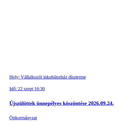
Hely:
Vállalkozói inkubátorház díszterme
Idő:
22
szept
16:30
Újszülöttek ünnepélyes köszöntése 2026.09.24.
Önkormányzat