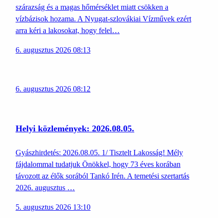
szárazság és a magas hőmérséklet miatt csökken a
vízbázisok hozama. A Nyugat-szlovákiai Vízművek ezért
arra kéri a lakosokat, hogy felel…
6. augusztus 2026 08:13
6. augusztus 2026 08:12
Helyi közlemények: 2026.08.05.
Gyászhirdetés: 2026.08.05. 1/ Tisztelt Lakosság! Mély
fájdalommal tudatjuk Önökkel, hogy 73 éves korában
távozott az élők sorából Tankó Irén. A temetési szertartás
2026. augusztus …
5. augusztus 2026 13:10