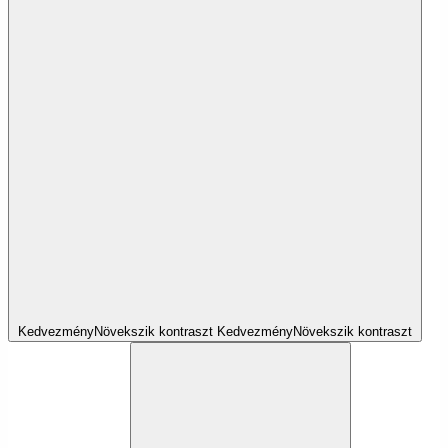
Kedvezmény
Növekszik
kontraszt
Kedvezmény
Növekszik
kontraszt