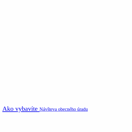
Ako vybavíte
Návšteva obecného úradu