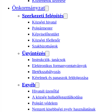
Köztemetők kezelése
Önkormányzat
Szerkezeti felépítés
Községi hivatal
Polgármester
Képviselőtestület
Községi főellenőr
Szakbizottságok
Ügyintézés
Instrukciók, tanácsok
Elektronikus formanyomtatványok
Illetékszabályozás
Kérelmek és panaszok feldolgozása
Egyéb
Hivatali üzenőfal
A község hulladékgazdálkodása
Polgári védelem
Nemzeti kisebbségi nyelv használatának