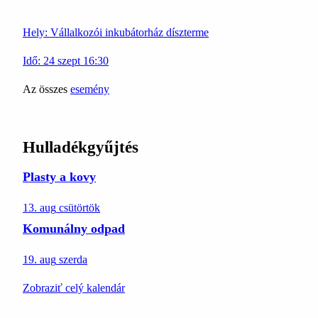
Hely:
Vállalkozói inkubátorház díszterme
Idő:
24
szept
16:30
Az összes
esemény
Hulladékgyűjtés
Plasty a kovy
13. aug
csütörtök
Komunálny odpad
19. aug
szerda
Zobraziť celý kalendár