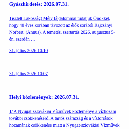
Gyászhirdetés: 2026.07.31.
Tisztelt Lakosság! Mély fájdalommal tudatjuk Önökkel,
hogy 48 éves korában távozott az élők sorából Rajcsányi
Norbert, (Annus). A temetési szertartás 2026. augusztus 5-
én, szerdán …
31. július 2026 10:10
31. július 2026 10:07
Helyi közlemények: 2026.07.31.
1/ A Nyugat-szlovákiai Vízművek közleménye a vízhozam
további csökkenéséről A tartós szárazság és a vízforrások
hozamának csökkenése miatt a Nyugat-szlovákiai Vízművek