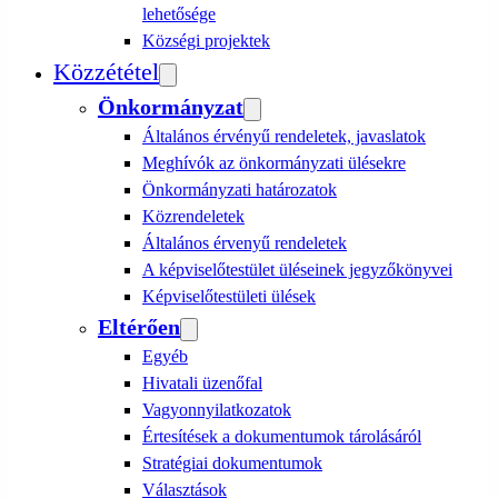
lehetősége
Községi projektek
Közzététel
Önkormányzat
Általános érvényű rendeletek, javaslatok
Meghívók az önkormányzati ülésekre
Önkormányzati határozatok
Közrendeletek
Általános érvenyű rendeletek
A képviselőtestület üléseinek jegyzőkönyvei
Képviselőtestületi ülések
Eltérően
Egyéb
Hivatali üzenőfal
Vagyonnyilatkozatok
Értesítések a dokumentumok tárolásáról
Stratégiai dokumentumok
Választások