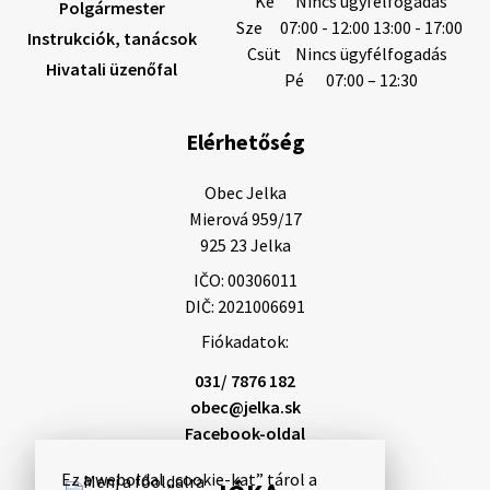
Ke
Nincs ügyfélfogadás
Polgármester
Sze
07:00 - 12:00 13:00 - 17:00
Instrukciók, tanácsok
Helyi közlemények: 2026.08.05.
Csüt
Nincs ügyfélfogadás
Hivatali üzenőfal
Gyászhirdetés: 2026.08.05. 1/ Tisztelt Lakosság!
Pé
07:00 – 12:30
Mély fájdalommal tudatjuk Önökkel, hogy 73 éves
korában távozott az élők sorából Tankó Irén. A
Elérhetőség
temetési szertartás 2026. augusztus …
5. augusztus 2026 13:10
Obec Jelka

Mierová 959/17

925 23 Jelka
5. augusztus 2026 12:59
IČO: 00306011
DIČ: 2021006691
Fiókadatok:
Helyi közlemények: 2026.08.03.
Gyászhirdetések: 2026.08.3. 1/ Tisztelt Lakosság!
031/ 7876 182
Mély fájdalommal tudatjuk Önökkel, hogy 84 éves
obec@jelka.sk
korában távozott az élők sorából Letusek János. A
Facebook-oldal
temetési szertartás 2026. augusz…
3. augusztus 2026 08:45
Ez a weboldal „cookie-kat” tárol a