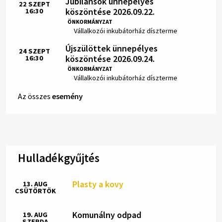
Jubilánsok ünnepélyes
22
SZEPT
köszöntése 2026.09.22.
16:30
Idő:
ÖNKORMÁNYZAT
Hely:
Vállalkozói inkubátorház díszterme
Újszülöttek ünnepélyes
24
SZEPT
köszöntése 2026.09.24.
16:30
Idő:
ÖNKORMÁNYZAT
Hely:
Vállalkozói inkubátorház díszterme
Az összes
esemény
Hulladékgyűjtés
Plasty a kovy
13. AUG
CSÜTÖRTÖK
Komunálny odpad
19. AUG
SZERDA