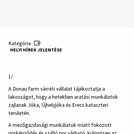
Kategória
HELYI HÍREK JELENTÉSE
1/
A Donau farm sárréti vállalat tájékoztatja a
lakosságot, hogy a hetekben aratási munkálatok
zajlanak Jóka, Újhelyjóka és Erecs kataszteri
területén.
A mezőgazdasági munkálatok miatt fokozott
porképződés és szálló por várható, különösen az