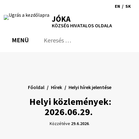
Ugrás
EN
/
SK
a
Switch
Nyel
RSS
Oldaltérkép
Nyomtatás
Növekszik
Kisebb
Nagyobb
JÓKA
tartalomra
language
vált
kontraszt
betűméret
betűméret
KÖZSÉG HIVATALOS OLDALA
to
erre
English
Slov
MENÜ
VÁLTÁS
Keresés:
Nyú
be
a
ker
űrl
Főoldal
Hírek
Helyi hírek jelentése
Helyi közlemények:
2026.06.29.
Közzétéve
29.6.2026
.