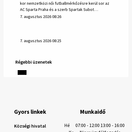
kor nemzetközi női futballmérkőzésre kerül sor az
AC Sparta Praha és a szerb Spartak Subot…
7. augusztus 2026 08:26
7. augusztus 2026 08:25
Régebbi üzenetek
Helyi közlemények: 2026.08.06.
1/ AZ IVÓVÍZ NEM MAGÁTÓL ÉRTETŐDŐ. A tartós
szárazság és a magas hőmérséklet miatt csökken a
vízbázisok hozama. A Nyugat-szlovákiai Vízművek
ezért arra kéri a lakosokat, hogy felel…
6. augusztus 2026 08:13
Gyors linkek
Munkaidő
6. augusztus 2026 08:12
Hé
07:00 - 12:00 13:00 - 16:00
Községi hivatal