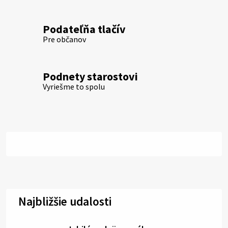
Podateľňa tlačív
Pre občanov
Podnety starostovi
Vyriešme to spolu
Najbližšie udalosti