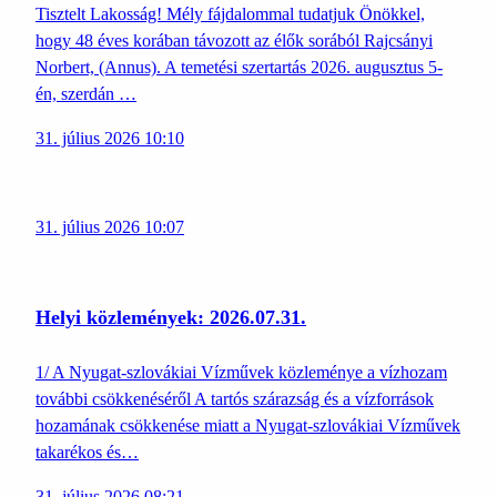
Tisztelt Lakosság! Mély fájdalommal tudatjuk Önökkel,
hogy 48 éves korában távozott az élők sorából Rajcsányi
Norbert, (Annus). A temetési szertartás 2026. augusztus 5-
én, szerdán …
31. július 2026 10:10
31. július 2026 10:07
Helyi közlemények: 2026.07.31.
1/ A Nyugat-szlovákiai Vízművek közleménye a vízhozam
további csökkenéséről A tartós szárazság és a vízforrások
hozamának csökkenése miatt a Nyugat-szlovákiai Vízművek
takarékos és…
31. július 2026 08:21