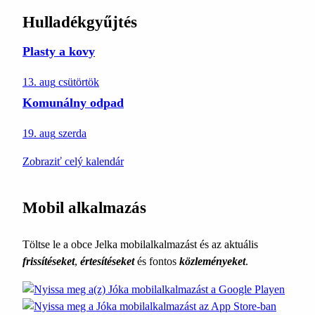
Hulladékgyűjtés
Plasty a kovy
13. aug
csütörtök
Komunálny odpad
19. aug
szerda
Zobraziť celý kalendár
Mobil alkalmazás
Töltse le a obce Jelka mobilalkalmazást és az aktuális
frissítéseket
,
értesítéseket
és fontos
közleményeket
.