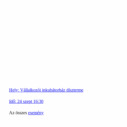
Hely:
Vállalkozói inkubátorház díszterme
Idő:
24
szept
16:30
Az összes
esemény