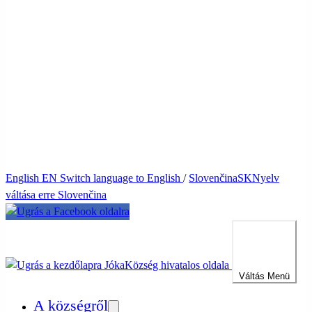
English
EN
Switch language to English
/
Slovenčina
SK
Nyelv
váltása erre Slovenčina
Jóka
Község hivatalos oldala
Váltás
Menü
A községről