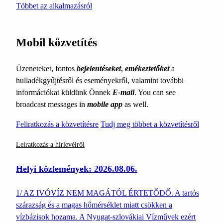
Többet az alkalmazásról
Mobil közvetítés
Üzeneteket, fontos
bejelentéseket
,
emékeztetőket
a
hulladékgyűjtésről és eseményekről, valamint további
információkat küldünk Önnek
E-mail
. You can see
broadcast messages in
mobile app
as well.
Feliratkozás a közvetítésre
Tudj meg többet a közvetítésről
Leiratkozás a hírlevélről
Helyi közlemények: 2026.08.06.
1/ AZ IVÓVÍZ NEM MAGÁTÓL ÉRTETŐDŐ. A tartós
szárazság és a magas hőmérséklet miatt csökken a
vízbázisok hozama. A Nyugat-szlovákiai Vízművek ezért