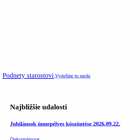
Podnety starostovi
Vyriešme to spolu
Najbližšie udalosti
Jubilánsok ünnepélyes köszöntése 2026.09.22.
Önkormányzat