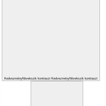
Kedvezmény
Növekszik
kontraszt
Kedvezmény
Növekszik
kontraszt