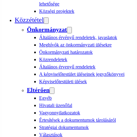
lehetősége
Községi projektek
Közzététel
Önkormányzat
Általános érvényű rendeletek, javaslatok
Meghívók az önkormányzati ülésekre
Önkormányzati határozatok
Közrendeletek
Általános érvenyű rendeletek
A képviselőtestület üléseinek jegyzőkönyvei
Képviselőtestületi ülések
Eltérően
Egyéb
Hivatali üzenőfal
Vagyonnyilatkozatok
Értesítések a dokumentumok tárolásáról
Stratégiai dokumentumok
Választások