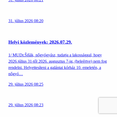
31. július 2026 08:20
Helyi közlemények: 2026.07.29.
1/ MUDr.Šišák, nőgyógyász, tudatja a lakossággal, hogy
2026.július 31-től 2026. augusztus 7-ig, (beleértve) nem fog
rendelni. Helyettesíteni a galántai kórház 10. emeletén, a
nőgyó…
29. július 2026 08:25
29. július 2026 08:23