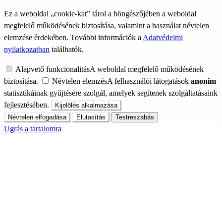
Ez a weboldal „cookie-kat” tárol a böngészőjében a weboldal
megfelelő működésének biztosítása, valamint a használat névtelen
elemzése érdekében. További információk a
Adatvédelmi
nyilatkozatban
találhatók.
Alapvető funkcionalitás
A weboldal megfelelő működésének
biztosítása.
Névtelen elemzés
A felhasználói látogatások
anonim
statisztikáinak gyűjtésére szolgál, amelyek segítenek szolgáltatásaink
fejlesztésében.
Kijelölés alkalmazása
Névtelen elfogadása
Elutasítás
Testreszabás
Ugrás a tartalomra