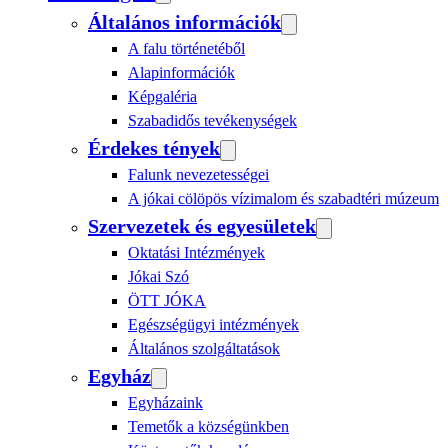
Általános információk
A falu történetéből
Alapinformációk
Képgaléria
Szabadidős tevékenységek
Érdekes tények
Falunk nevezetességei
A jókai cölöpös vízimalom és szabadtéri múzeum
Szervezetek és egyesületek
Oktatási Intézmények
Jókai Szó
ÖTT JÓKA
Egészségügyi intézmények
Általános szolgáltatások
Egyház
Egyházaink
Temetők a községünkben