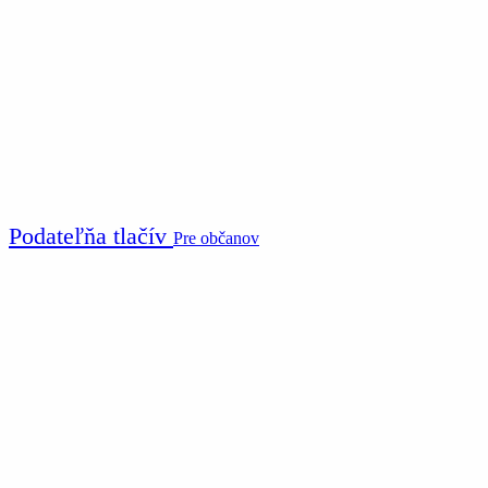
Podateľňa tlačív
Pre občanov