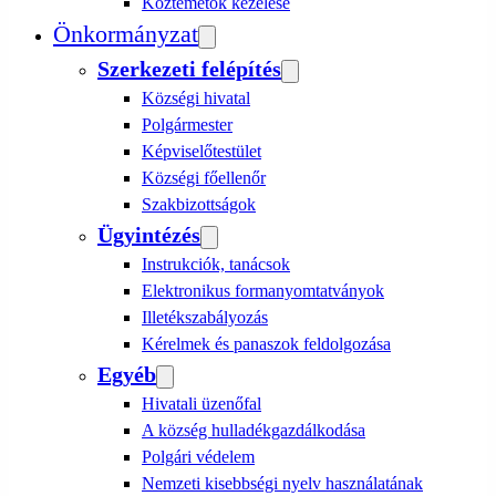
Köztemetők kezelése
Önkormányzat
Szerkezeti felépítés
Községi hivatal
Polgármester
Képviselőtestület
Községi főellenőr
Szakbizottságok
Ügyintézés
Instrukciók, tanácsok
Elektronikus formanyomtatványok
Illetékszabályozás
Kérelmek és panaszok feldolgozása
Egyéb
Hivatali üzenőfal
A község hulladékgazdálkodása
Polgári védelem
Nemzeti kisebbségi nyelv használatának