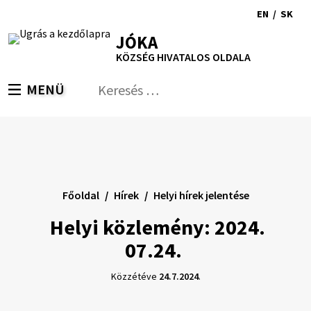
Ugrás
EN
/
SK
a
Switch
Nyel
RSS
Oldaltérkép
Nyomtatás
Növekszik
Kisebb
Nagyobb
JÓKA
tartalomra
language
vált
kontraszt
betűméret
betűméret
KÖZSÉG HIVATALOS OLDALA
to
erre
English
Slov
MENÜ
VÁLTÁS
Keresés:
Nyú
be
a
ker
űrl
Főoldal
Hírek
Helyi hírek jelentése
Helyi közlemény: 2024.
07.24.
Közzétéve
24.7.2024
.