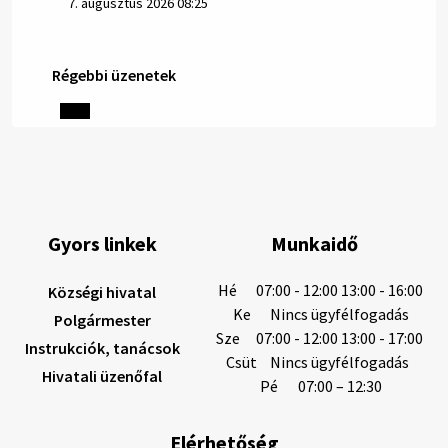
7. augusztus 2026 08:25
Régebbi üzenetek
Helyi közlemények: 2026.08.06.
1/ AZ IVÓVÍZ NEM MAGÁTÓL ÉRTETŐDŐ. A tartós
szárazság és a magas hőmérséklet miatt csökken a
vízbázisok hozama. A Nyugat-szlovákiai Vízművek
ezért arra kéri a lakosokat, hogy felel…
6. augusztus 2026 08:13
Gyors linkek
Munkaidő
6. augusztus 2026 08:12
Hé
07:00 - 12:00 13:00 - 16:00
Községi hivatal
Ke
Nincs ügyfélfogadás
Polgármester
Sze
07:00 - 12:00 13:00 - 17:00
Instrukciók, tanácsok
Helyi közlemények: 2026.08.05.
Csüt
Nincs ügyfélfogadás
Hivatali üzenőfal
Gyászhirdetés: 2026.08.05. 1/ Tisztelt Lakosság!
Pé
07:00 – 12:30
Mély fájdalommal tudatjuk Önökkel, hogy 73 éves
korában távozott az élők sorából Tankó Irén. A
Elérhetőség
temetési szertartás 2026. augusztus …