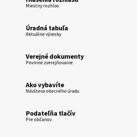
Miestny rozhlas
Úradná tabuľa
Aktuálne vývesky
Verejné dokumenty
Povinné zverejňovanie
Ako vybavíte
Návšteva obecného úradu
Podateľňa tlačív
Pre občanov