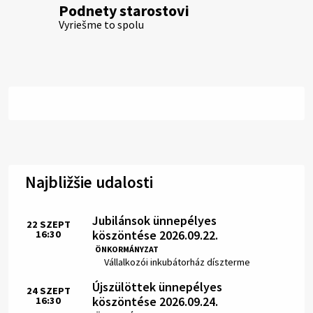
Podnety starostovi
Vyriešme to spolu
Najbližšie udalosti
Jubilánsok ünnepélyes
22
SZEPT
köszöntése 2026.09.22.
16:30
Idő:
ÖNKORMÁNYZAT
Hely:
Vállalkozói inkubátorház díszterme
Újszülöttek ünnepélyes
24
SZEPT
köszöntése 2026.09.24.
16:30
Idő: