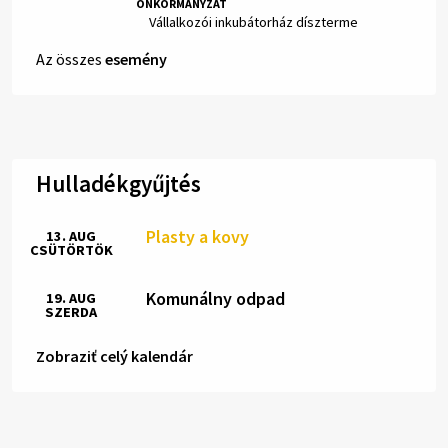
ÖNKORMÁNYZAT
Hely:
Vállalkozói inkubátorház díszterme
Az összes
esemény
Hulladékgyűjtés
Plasty a kovy
13. AUG
CSÜTÖRTÖK
Komunálny odpad
19. AUG
SZERDA
Zobraziť celý kalendár