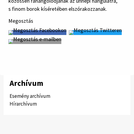
közössen ráhangolódjanak az ünnepi hangulatra,
s finom borok kíséretében elszórakozzanak.
Megosztás
Archívum
Esemény archívum
Hírarchívum