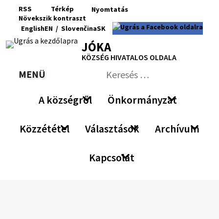
Ugrás
RSS
Térkép
Nyomtatás
a
Növekszik
kontraszt
RSS
Oldaltérkép
Nyomtatás
Növekszik
Kisebb
Az
Nagyobb
English
EN
/
Slovenčina
SK
tartalomra
kontraszt
betűméret
eredeti
betűméret
Switch
Nyelv
JÓKA
betűméret
language
váltása
visszaállítása
KÖZSÉG HIVATALOS OLDALA
to
erre
English
Slovenčina
MENÜ
VÁLTÁS
Keresés:
Nyújtsa
be
A községről
Önkormányzat
a
keresési
űrlapot
Közzététel
Választások
Archívum
Kapcsolat