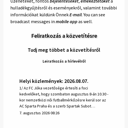
Üzeneteket, fontos
bejelentéseket
,
emékeztetőket
a
hulladékgyűjtésről és eseményekről, valamint további
információkat küldünk Önnek
E-mail
. You can see
broadcast messages in
mobile app
as well.
Feliratkozás a közvetítésre
Tudj meg többet a közvetítésről
Leiratkozás a hírlevélről
Helyi közlemények: 2026.08.07.
1/ Az FC Jóka vezetősége értesíti a foci
kedvelőket, hogy szombaton augusztus 8-án 10.30 -
kor nemzetközi női futballmérkőzésre kerül sor az
AC Sparta Praha és a szerb Spartak Subot…
7. augusztus 2026 08:26