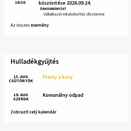
köszöntése 2026.09.24.
16:30
Idő:
ÖNKORMÁNYZAT
Hely:
Vállalkozói inkubátorház díszterme
Az összes
esemény
Hulladékgyűjtés
Plasty a kovy
13. AUG
CSÜTÖRTÖK
Komunálny odpad
19. AUG
SZERDA
Zobraziť celý kalendár