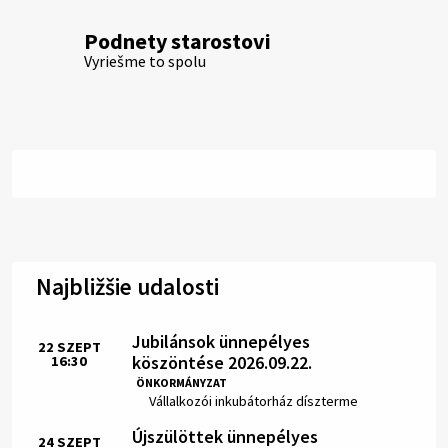
Podnety starostovi
Vyriešme to spolu
Najbližšie udalosti
Jubilánsok ünnepélyes
22
SZEPT
köszöntése 2026.09.22.
16:30
Idő:
ÖNKORMÁNYZAT
Hely:
Vállalkozói inkubátorház díszterme
Újszülöttek ünnepélyes
24
SZEPT