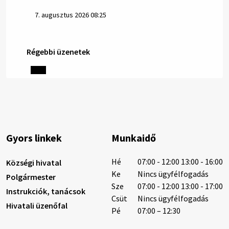
7. augusztus 2026 08:25
Régebbi üzenetek
Helyi közlemények: 2026.08.06.
1/ AZ IVÓVÍZ NEM MAGÁTÓL ÉRTETŐDŐ. A tartós
szárazság és a magas hőmérséklet miatt csökken a
vízbázisok hozama. A Nyugat-szlovákiai Vízművek
ezért arra kéri a lakosokat, hogy felel…
6. augusztus 2026 08:13
Gyors linkek
Munkaidő
6. augusztus 2026 08:12
Hé
07:00 - 12:00 13:00 - 16:00
Községi hivatal
Ke
Nincs ügyfélfogadás
Polgármester
Sze
07:00 - 12:00 13:00 - 17:00
Instrukciók, tanácsok
Helyi közlemények: 2026.08.05.
Csüt
Nincs ügyfélfogadás
Hivatali üzenőfal
Gyászhirdetés: 2026.08.05. 1/ Tisztelt Lakosság!
Pé
07:00 – 12:30
Mély fájdalommal tudatjuk Önökkel, hogy 73 éves
korában távozott az élők sorából Tankó Irén. A