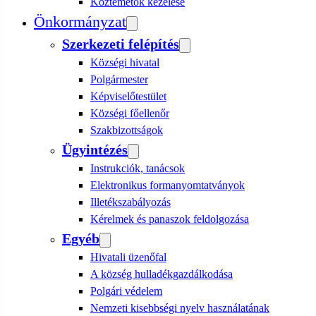
Köztemetők kezelése
Önkormányzat
Szerkezeti felépítés
Községi hivatal
Polgármester
Képviselőtestület
Községi főellenőr
Szakbizottságok
Ügyintézés
Instrukciók, tanácsok
Elektronikus formanyomtatványok
Illetékszabályozás
Kérelmek és panaszok feldolgozása
Egyéb
Hivatali üzenőfal
A község hulladékgazdálkodása
Polgári védelem
Nemzeti kisebbségi nyelv használatának