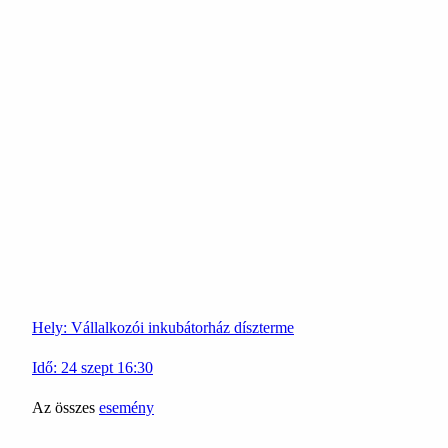
Hely:
Vállalkozói inkubátorház díszterme
Idő:
24
szept
16:30
Az összes
esemény