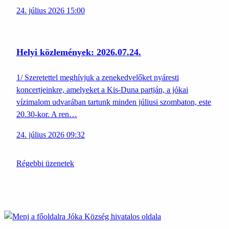
24. július 2026 15:00
Helyi közlemények: 2026.07.24.
1/ Szeretettel meghívjuk a zenekedvelőket nyáresti
koncertjeinkre, amelyeket a Kis-Duna partján, a jókai
vízimalom udvarában tartunk minden júliusi szombaton, este
20.30-kor. A ren…
24. július 2026 09:32
Régebbi üzenetek
Jóka
Község hivatalos oldala