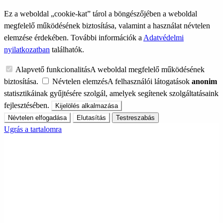
Ez a weboldal „cookie-kat” tárol a böngészőjében a weboldal
megfelelő működésének biztosítása, valamint a használat névtelen
elemzése érdekében. További információk a
Adatvédelmi
nyilatkozatban
találhatók.
Alapvető funkcionalitás
A weboldal megfelelő működésének
biztosítása.
Névtelen elemzés
A felhasználói látogatások
anonim
statisztikáinak gyűjtésére szolgál, amelyek segítenek szolgáltatásaink
fejlesztésében.
Kijelölés alkalmazása
Névtelen elfogadása
Elutasítás
Testreszabás
Ugrás a tartalomra