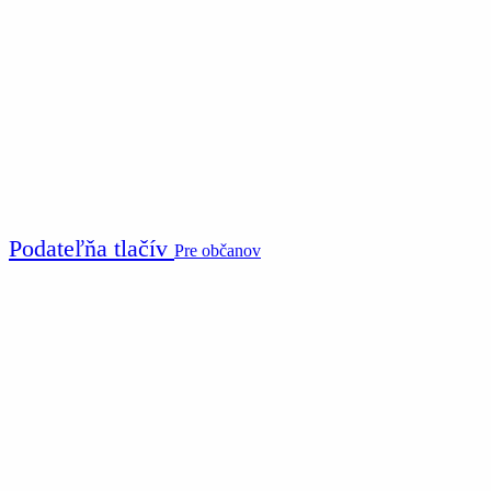
Podateľňa tlačív
Pre občanov