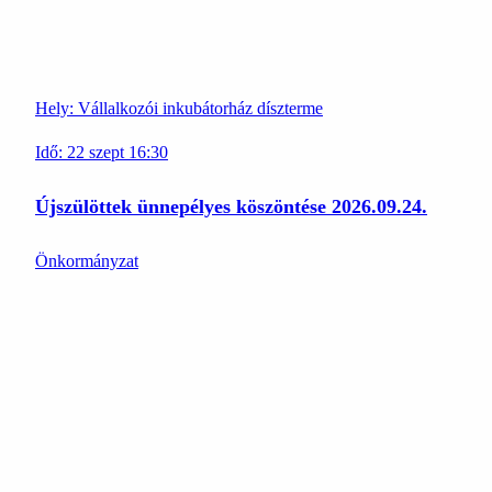
Hely:
Vállalkozói inkubátorház díszterme
Idő:
22
szept
16:30
Újszülöttek ünnepélyes köszöntése 2026.09.24.
Önkormányzat