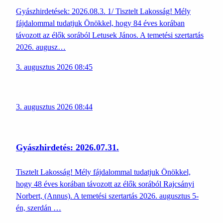
Gyászhirdetések: 2026.08.3. 1/ Tisztelt Lakosság! Mély
fájdalommal tudatjuk Önökkel, hogy 84 éves korában
távozott az élők sorából Letusek János. A temetési szertartás
2026. augusz…
3. augusztus 2026 08:45
3. augusztus 2026 08:44
Gyászhirdetés: 2026.07.31.
Tisztelt Lakosság! Mély fájdalommal tudatjuk Önökkel,
hogy 48 éves korában távozott az élők sorából Rajcsányi
Norbert, (Annus). A temetési szertartás 2026. augusztus 5-
én, szerdán …