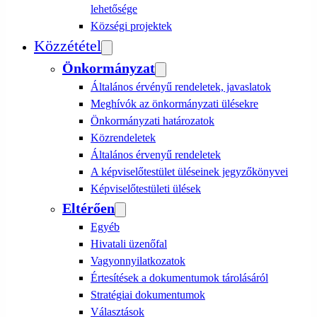
lehetősége
Községi projektek
Közzététel
Önkormányzat
Általános érvényű rendeletek, javaslatok
Meghívók az önkormányzati ülésekre
Önkormányzati határozatok
Közrendeletek
Általános érvenyű rendeletek
A képviselőtestület üléseinek jegyzőkönyvei
Képviselőtestületi ülések
Eltérően
Egyéb
Hivatali üzenőfal
Vagyonnyilatkozatok
Értesítések a dokumentumok tárolásáról
Stratégiai dokumentumok
Választások