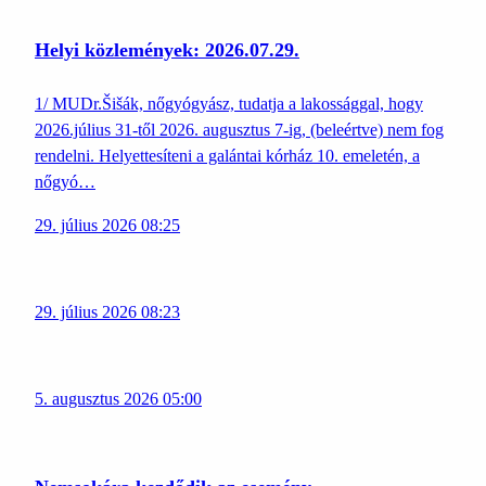
Helyi közlemények: 2026.07.29.
1/ MUDr.Šišák, nőgyógyász, tudatja a lakossággal, hogy
2026.július 31-től 2026. augusztus 7-ig, (beleértve) nem fog
rendelni. Helyettesíteni a galántai kórház 10. emeletén, a
nőgyó…
29. július 2026 08:25
29. július 2026 08:23
5. augusztus 2026 05:00