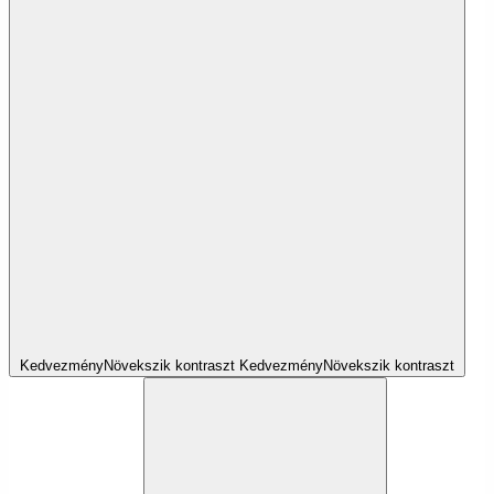
Kedvezmény
Növekszik
kontraszt
Kedvezmény
Növekszik
kontraszt