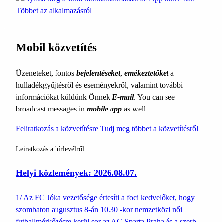
Többet az alkalmazásról
Mobil közvetítés
Üzeneteket, fontos
bejelentéseket
,
emékeztetőket
a
hulladékgyűjtésről és eseményekről, valamint további
információkat küldünk Önnek
E-mail
. You can see
broadcast messages in
mobile app
as well.
Feliratkozás a közvetítésre
Tudj meg többet a közvetítésről
Leiratkozás a hírlevélről
Helyi közlemények: 2026.08.07.
1/ Az FC Jóka vezetősége értesíti a foci kedvelőket, hogy
szombaton augusztus 8-án 10.30 -kor nemzetközi női
futballmérkőzésre kerül sor az AC Sparta Praha és a szerb