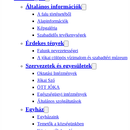
Általános információk
A falu történetéből
Alapinformációk
Képgaléria
Szabadidős tevékenységek
Érdekes tények
Falunk nevezetességei
A jókai cölöpös vízimalom és szabadtéri múzeum
Szervezetek és egyesületek
Oktatási Intézmények
Jókai Szó
ÖTT JÓKA
Egészségügyi intézmények
Általános szolgáltatások
Egyház
Egyházaink
Temetők a községünkben