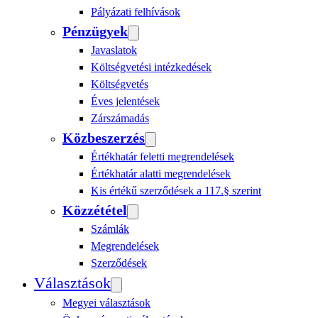
Pályázati felhívások
Pénzügyek
Javaslatok
Költségvetési intézkedések
Költségvetés
Éves jelentések
Zárszámadás
Közbeszerzés
Értékhatár feletti megrendelések
Értékhatár alatti megrendelések
Kis értékű szerződések a 117.§ szerint
Közzététel
Számlák
Megrendelések
Szerződések
Választások
Megyei választások