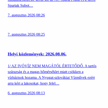
Spartak Subot…
7. augusztus 2026 08:26
7. augusztus 2026 08:25
Helyi közlemények: 2026.08.06.
1/ AZ IVÓVÍZ NEM MAGÁTÓL ÉRTETŐDŐ. A tartós
szárazság és a magas hőmérséklet miatt csökken a
vízbázisok hozama. A Nyugat-szlovákiai Vízművek ezért
arra kéri a lakosokat, hogy felel…
6. augusztus 2026 08:13