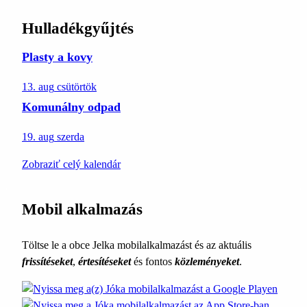
Hulladékgyűjtés
Plasty a kovy
13. aug
csütörtök
Komunálny odpad
19. aug
szerda
Zobraziť celý kalendár
Mobil alkalmazás
Töltse le a obce Jelka mobilalkalmazást és az aktuális
frissítéseket
,
értesítéseket
és fontos
közleményeket
.