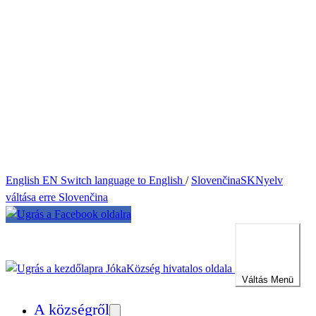
English
EN
Switch language to English
/
Slovenčina
SK
Nyelv
váltása erre Slovenčina
Jóka
Község hivatalos oldala
Váltás
Menü
A községről