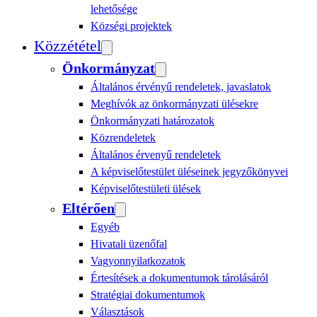
lehetősége
Községi projektek
Közzététel
Önkormányzat
Általános érvényű rendeletek, javaslatok
Meghívók az önkormányzati ülésekre
Önkormányzati határozatok
Közrendeletek
Általános érvenyű rendeletek
A képviselőtestület üléseinek jegyzőkönyvei
Képviselőtestületi ülések
Eltérően
Egyéb
Hivatali üzenőfal
Vagyonnyilatkozatok
Értesítések a dokumentumok tárolásáról
Stratégiai dokumentumok
Választások