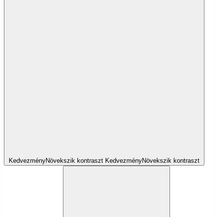
Kedvezmény
Növekszik
kontraszt
Kedvezmény
Növekszik
kontraszt