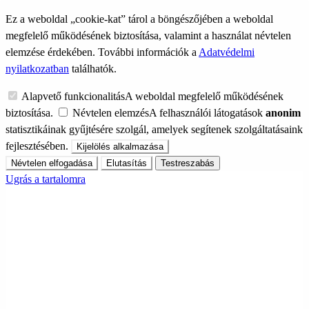
Ez a weboldal „cookie-kat” tárol a böngészőjében a weboldal
megfelelő működésének biztosítása, valamint a használat névtelen
elemzése érdekében. További információk a
Adatvédelmi
nyilatkozatban
találhatók.
Alapvető funkcionalitás
A weboldal megfelelő működésének
biztosítása.
Névtelen elemzés
A felhasználói látogatások
anonim
statisztikáinak gyűjtésére szolgál, amelyek segítenek szolgáltatásaink
fejlesztésében.
Kijelölés alkalmazása
Névtelen elfogadása
Elutasítás
Testreszabás
Ugrás a tartalomra