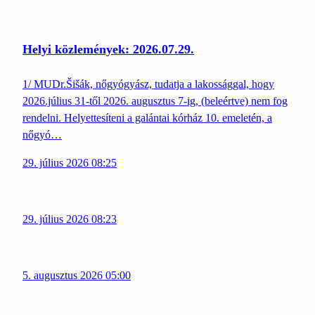
Helyi közlemények: 2026.07.29.
1/ MUDr.Šišák, nőgyógyász, tudatja a lakossággal, hogy
2026.július 31-től 2026. augusztus 7-ig, (beleértve) nem fog
rendelni. Helyettesíteni a galántai kórház 10. emeletén, a
nőgyó…
29. július 2026 08:25
29. július 2026 08:23
5. augusztus 2026 05:00