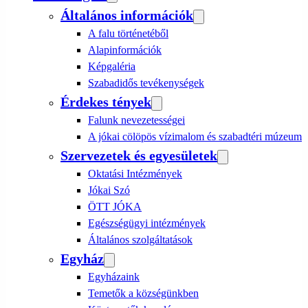
Általános információk
A falu történetéből
Alapinformációk
Képgaléria
Szabadidős tevékenységek
Érdekes tények
Falunk nevezetességei
A jókai cölöpös vízimalom és szabadtéri múzeum
Szervezetek és egyesületek
Oktatási Intézmények
Jókai Szó
ÖTT JÓKA
Egészségügyi intézmények
Általános szolgáltatások
Egyház
Egyházaink
Temetők a községünkben