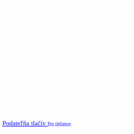
Podateľňa tlačív
Pre občanov