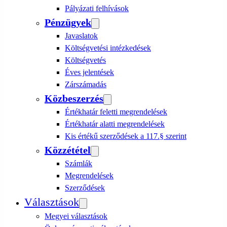
Pályázati felhívások
Pénzügyek
Javaslatok
Költségvetési intézkedések
Költségvetés
Éves jelentések
Zárszámadás
Közbeszerzés
Értékhatár feletti megrendelések
Értékhatár alatti megrendelések
Kis értékű szerződések a 117.§ szerint
Közzététel
Számlák
Megrendelések
Szerződések
Választások
Megyei választások