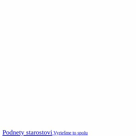
Podnety starostovi
Vyriešme to spolu