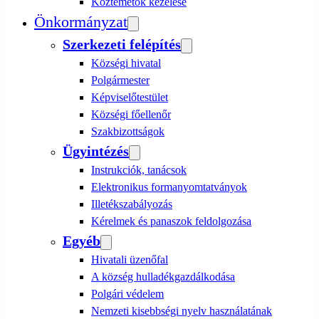
Köztemetők kezelése
Önkormányzat
Szerkezeti felépítés
Községi hivatal
Polgármester
Képviselőtestület
Községi főellenőr
Szakbizottságok
Ügyintézés
Instrukciók, tanácsok
Elektronikus formanyomtatványok
Illetékszabályozás
Kérelmek és panaszok feldolgozása
Egyéb
Hivatali üzenőfal
A község hulladékgazdálkodása
Polgári védelem
Nemzeti kisebbségi nyelv használatának