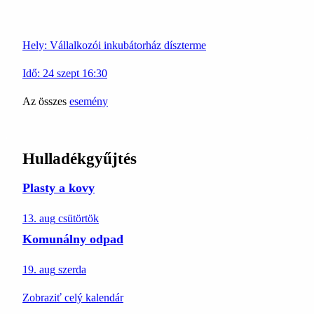
Hely:
Vállalkozói inkubátorház díszterme
Idő:
24
szept
16:30
Az összes
esemény
Hulladékgyűjtés
Plasty a kovy
13. aug
csütörtök
Komunálny odpad
19. aug
szerda
Zobraziť celý kalendár