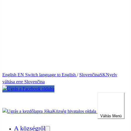
English
EN
Switch language to English
/
Slovenčina
SK
Nyelv
váltása erre Slovenčina
Jóka
Község hivatalos oldala
Váltás
Menü
A községről