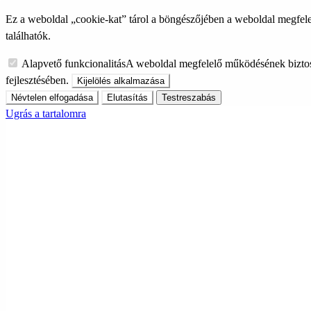
Ez a weboldal „cookie-kat” tárol a böngészőjében a weboldal megfele
találhatók.
Alapvető funkcionalitás
A weboldal megfelelő működésének biztos
fejlesztésében.
Kijelölés alkalmazása
Névtelen elfogadása
Elutasítás
Testreszabás
Ugrás a tartalomra