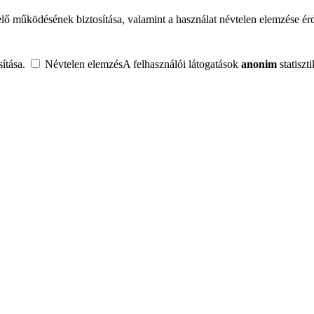
lő működésének biztosítása, valamint a használat névtelen elemzése é
ítása.
Névtelen elemzés
A felhasználói látogatások
anonim
statiszt