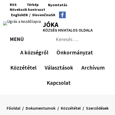
Ugrás
RSS
Térkép
Nyomtatás
a
Növekszik
kontraszt
RSS
Oldaltérkép
Nyomtatás
Növekszik
Kisebb
Az
Nagyobb
English
EN
/
Slovenčina
SK
tartalomra
kontraszt
betűméret
eredeti
betűméret
Switch
Nyelv
JÓKA
betűméret
language
váltása
visszaállítása
KÖZSÉG HIVATALOS OLDALA
to
erre
English
Slovenčina
MENÜ
VÁLTÁS
Keresés:
Nyújtsa
be
A községről
Önkormányzat
a
keresési
űrlapot
Közzététel
Választások
Archívum
Kapcsolat
Főoldal
Dokumentumok
Közzététel
Szerződések