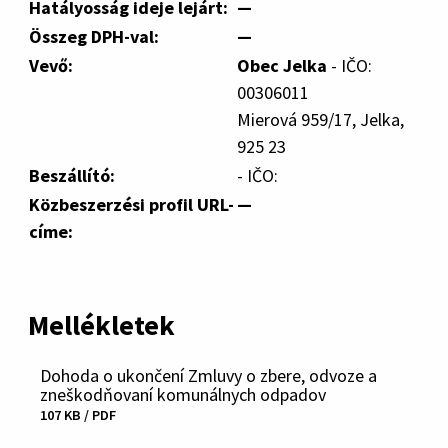
Hatályosság ideje lejárt:
—
Összeg DPH-val:
—
Vevő:
Obec Jelka
- IČO:
00306011
Mierová 959/17, Jelka,
925 23
Beszállító:
- IČO:
Közbeszerzési profil URL-
—
címe:
Mellékletek
Dohoda o ukončení Zmluvy o zbere, odvoze a
zneškodňovaní komunálnych odpadov
107 KB / PDF
Fájl