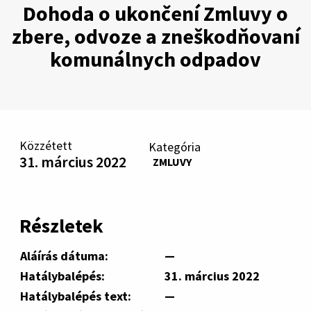
Dohoda o ukončení Zmluvy o
zbere, odvoze a zneškodňovaní
komunálnych odpadov
Közzétett
Kategória
31. március 2022
ZMLUVY
Részletek
Aláírás dátuma:
—
Hatálybalépés:
31. március 2022
Hatálybalépés text:
—