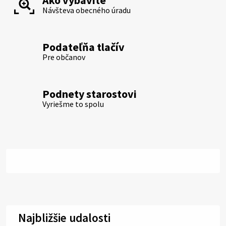
Návšteva obecného úradu
Podateľňa tlačív
Pre občanov
Podnety starostovi
Vyriešme to spolu
Najbližšie udalosti