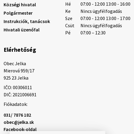
Hé
07:00 - 12:00 13:00 - 16:00
Községi hivatal
Ke
Nincs ügyfélfogadás
Polgármester
Sze
07:00 - 12:00 13:00 - 17:00
Instrukciók, tanácsok
Helyi közlemények: 2026.08.05.
Csüt
Nincs ügyfélfogadás
Hivatali üzenőfal
Gyászhirdetés: 2026.08.05. 1/ Tisztelt Lakosság!
Pé
07:00 – 12:30
Mély fájdalommal tudatjuk Önökkel, hogy 73 éves
korában távozott az élők sorából Tankó Irén. A
Elérhetőség
temetési szertartás 2026. augusztus …
5. augusztus 2026 13:10
Obec Jelka

Mierová 959/17

925 23 Jelka
5. augusztus 2026 12:59
IČO: 00306011
DIČ: 2021006691
Fiókadatok:
Helyi közlemények: 2026.08.03.
Gyászhirdetések: 2026.08.3. 1/ Tisztelt Lakosság!
031/ 7876 182
Mély fájdalommal tudatjuk Önökkel, hogy 84 éves
obec@jelka.sk
korában távozott az élők sorából Letusek János. A
Facebook-oldal
temetési szertartás 2026. augusz…