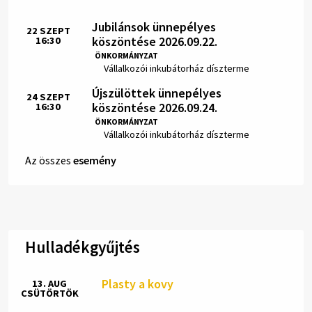
Jubilánsok ünnepélyes
22
SZEPT
köszöntése 2026.09.22.
16:30
Idő:
ÖNKORMÁNYZAT
Hely:
Vállalkozói inkubátorház díszterme
Újszülöttek ünnepélyes
24
SZEPT
köszöntése 2026.09.24.
16:30
Idő:
ÖNKORMÁNYZAT
Hely:
Vállalkozói inkubátorház díszterme
Az összes
esemény
Hulladékgyűjtés
Plasty a kovy
13. AUG
CSÜTÖRTÖK