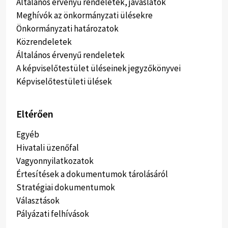
Általános érvényű rendeletek, javaslatok
Meghívók az önkormányzati ülésekre
Önkormányzati határozatok
Közrendeletek
Általános érvenyű rendeletek
A képviselőtestület üléseinek jegyzőkönyvei
Képviselőtestületi ülések
Eltérően
Egyéb
Hivatali üzenőfal
Vagyonnyilatkozatok
Értesítések a dokumentumok tárolásáról
Stratégiai dokumentumok
Választások
Pályázati felhívások