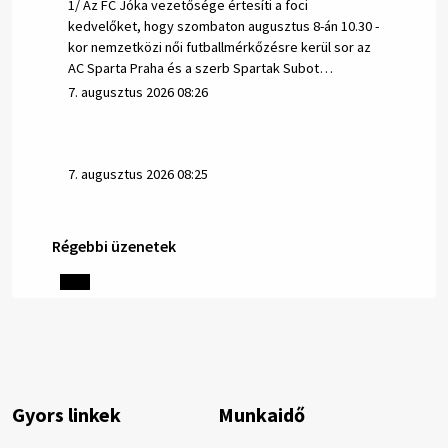
1/ Az FC Jóka vezetősége értesíti a foci
kedvelőket, hogy szombaton augusztus 8-án 10.30 -
kor nemzetközi női futballmérkőzésre kerül sor az
AC Sparta Praha és a szerb Spartak Subot…
7. augusztus 2026 08:26
7. augusztus 2026 08:25
Régebbi üzenetek
Helyi közlemények: 2026.08.06.
1/ AZ IVÓVÍZ NEM MAGÁTÓL ÉRTETŐDŐ. A tartós
szárazság és a magas hőmérséklet miatt csökken a
vízbázisok hozama. A Nyugat-szlovákiai Vízművek
ezért arra kéri a lakosokat, hogy felel…
6. augusztus 2026 08:13
Gyors linkek
Munkaidő
6. augusztus 2026 08:12