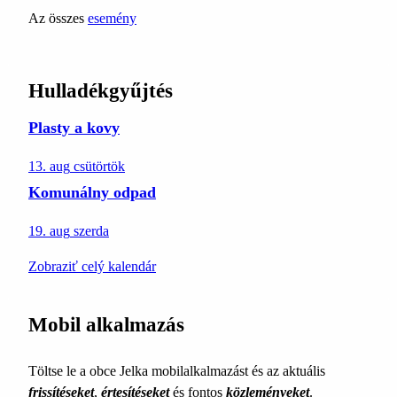
Az összes
esemény
Hulladékgyűjtés
Plasty a kovy
13. aug
csütörtök
Komunálny odpad
19. aug
szerda
Zobraziť celý kalendár
Mobil alkalmazás
Töltse le a obce Jelka mobilalkalmazást és az aktuális
frissítéseket
,
értesítéseket
és fontos
közleményeket
.