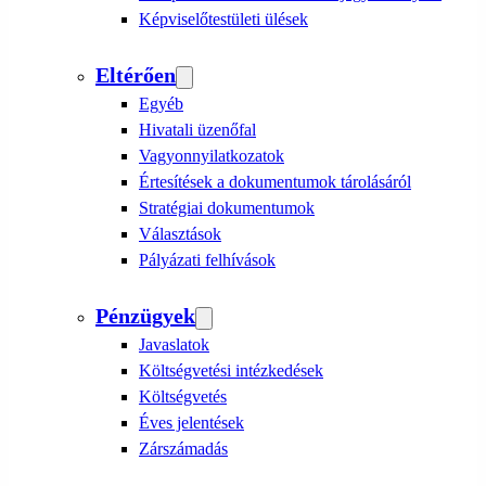
Képviselőtestületi ülések
Eltérően
Egyéb
Hivatali üzenőfal
Vagyonnyilatkozatok
Értesítések a dokumentumok tárolásáról
Stratégiai dokumentumok
Választások
Pályázati felhívások
Pénzügyek
Javaslatok
Költségvetési intézkedések
Költségvetés
Éves jelentések
Zárszámadás