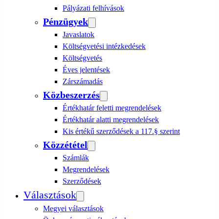
Pályázati felhívások
Pénzügyek
Javaslatok
Költségvetési intézkedések
Költségvetés
Éves jelentések
Zárszámadás
Közbeszerzés
Értékhatár feletti megrendelések
Értékhatár alatti megrendelések
Kis értékű szerződések a 117.§ szerint
Közzététel
Számlák
Megrendelések
Szerződések
Választások
Megyei választások