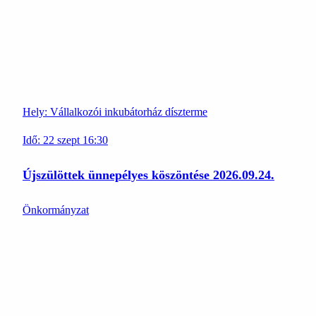
Hely:
Vállalkozói inkubátorház díszterme
Idő:
22
szept
16:30
Újszülöttek ünnepélyes köszöntése 2026.09.24.
Önkormányzat