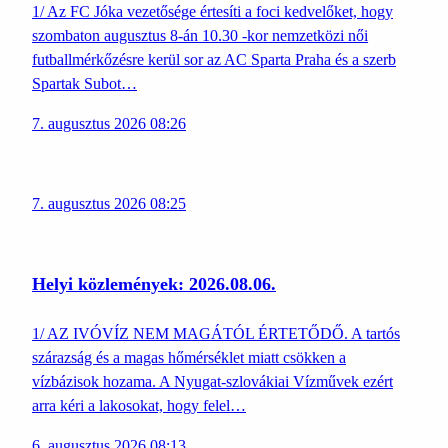
1/ Az FC Jóka vezetősége értesíti a foci kedvelőket, hogy
szombaton augusztus 8-án 10.30 -kor nemzetközi női
futballmérkőzésre kerül sor az AC Sparta Praha és a szerb
Spartak Subot…
7. augusztus 2026 08:26
7. augusztus 2026 08:25
Helyi közlemények: 2026.08.06.
1/ AZ IVÓVÍZ NEM MAGÁTÓL ÉRTETŐDŐ. A tartós
szárazság és a magas hőmérséklet miatt csökken a
vízbázisok hozama. A Nyugat-szlovákiai Vízművek ezért
arra kéri a lakosokat, hogy felel…
6. augusztus 2026 08:13