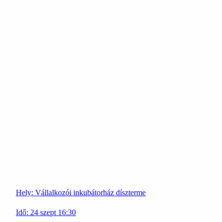
Hely:
Vállalkozói inkubátorház díszterme
Idő:
24
szept
16:30