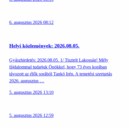
6. augusztus 2026 08:12
Helyi közlemények: 2026.08.05.
Gyászhirdetés: 2026.08.05. 1/ Tisztelt Lakosság! Mély
fájdalommal tudatjuk Önökkel, hogy 73 éves korában
távozott az élők sorából Tankó Irén. A temetési szertartás
2026. augusztus …
5. augusztus 2026 13:10
5. augusztus 2026 12:59