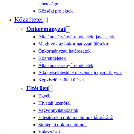
lehetősége
Községi projektek
Közzététel
Önkormányzat
Általános érvényű rendeletek, javaslatok
Meghívók az önkormányzati ülésekre
Önkormányzati határozatok
Közrendeletek
Általános érvenyű rendeletek
A képviselőtestület üléseinek jegyzőkönyvei
Képviselőtestületi ülések
Eltérően
Egyéb
Hivatali üzenőfal
Vagyonnyilatkozatok
Értesítések a dokumentumok tárolásáról
Stratégiai dokumentumok
Választások