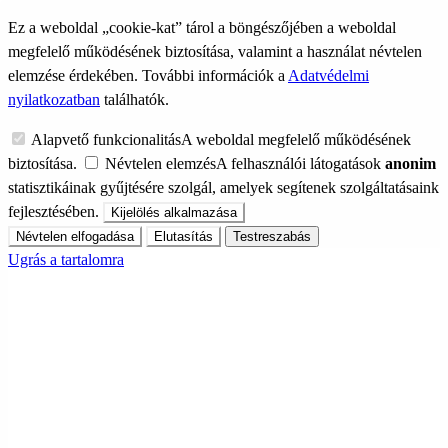
Ez a weboldal „cookie-kat” tárol a böngészőjében a weboldal
megfelelő működésének biztosítása, valamint a használat névtelen
elemzése érdekében. További információk a
Adatvédelmi
nyilatkozatban
találhatók.
Alapvető funkcionalitás
A weboldal megfelelő működésének
biztosítása.
Névtelen elemzés
A felhasználói látogatások
anonim
statisztikáinak gyűjtésére szolgál, amelyek segítenek szolgáltatásaink
fejlesztésében.
Kijelölés alkalmazása
Névtelen elfogadása
Elutasítás
Testreszabás
Ugrás a tartalomra