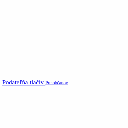
Podateľňa tlačív
Pre občanov