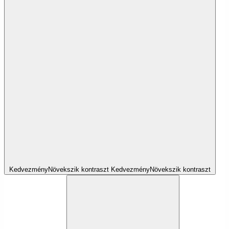
Kedvezmény
Növekszik
kontraszt
Kedvezmény
Növekszik
kontraszt