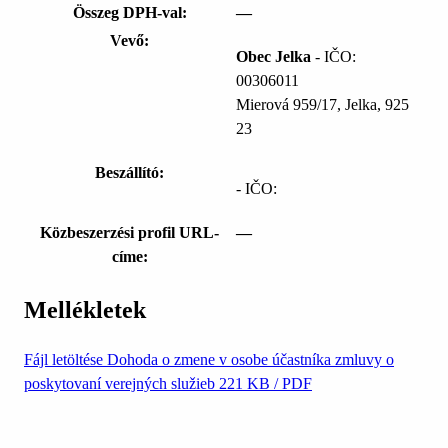
Összeg DPH-val:
—
Vevő:
Obec Jelka
- IČO:
00306011
Mierová 959/17, Jelka, 925
23
Beszállító:
- IČO:
Közbeszerzési profil URL-
—
címe:
Mellékletek
Fájl letöltése
Dohoda o zmene v osobe účastníka zmluvy o
poskytovaní verejných služieb
221 KB / PDF