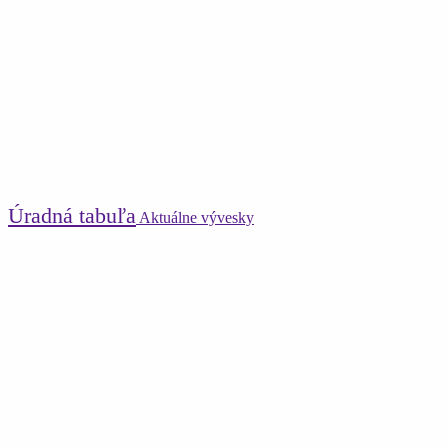
Úradná tabuľa
Aktuálne vývesky