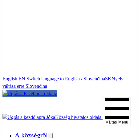
English
EN
Switch language to English
/
Slovenčina
SK
Nyelv
váltása erre Slovenčina
Jóka
Község hivatalos oldala
Váltás
Menü
A községről