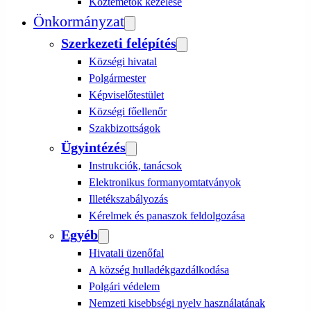
Köztemetők kezelése
Önkormányzat
Szerkezeti felépítés
Községi hivatal
Polgármester
Képviselőtestület
Községi főellenőr
Szakbizottságok
Ügyintézés
Instrukciók, tanácsok
Elektronikus formanyomtatványok
Illetékszabályozás
Kérelmek és panaszok feldolgozása
Egyéb
Hivatali üzenőfal
A község hulladékgazdálkodása
Polgári védelem
Nemzeti kisebbségi nyelv használatának