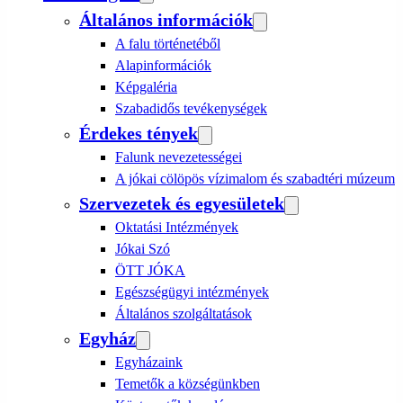
Általános információk
A falu történetéből
Alapinformációk
Képgaléria
Szabadidős tevékenységek
Érdekes tények
Falunk nevezetességei
A jókai cölöpös vízimalom és szabadtéri múzeum
Szervezetek és egyesületek
Oktatási Intézmények
Jókai Szó
ÖTT JÓKA
Egészségügyi intézmények
Általános szolgáltatások
Egyház
Egyházaink
Temetők a községünkben