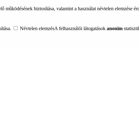
lő működésének biztosítása, valamint a használat névtelen elemzése é
ítása.
Névtelen elemzés
A felhasználói látogatások
anonim
statiszt