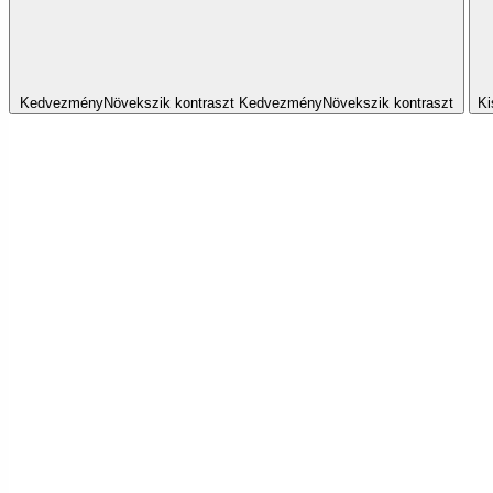
Kedvezmény
Növekszik
kontraszt
Kedvezmény
Növekszik
kontraszt
Ki