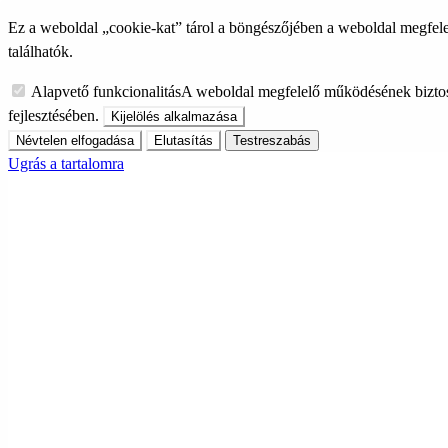
Ez a weboldal „cookie-kat” tárol a böngészőjében a weboldal megfele
találhatók.
Alapvető funkcionalitás
A weboldal megfelelő működésének biztos
fejlesztésében.
Kijelölés alkalmazása
Névtelen elfogadása
Elutasítás
Testreszabás
Ugrás a tartalomra