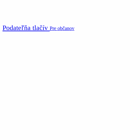
Podateľňa tlačív
Pre občanov