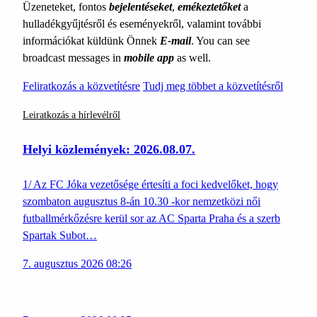
Üzeneteket, fontos
bejelentéseket
,
emékeztetőket
a
hulladékgyűjtésről és eseményekről, valamint további
információkat küldünk Önnek
E-mail
. You can see
broadcast messages in
mobile app
as well.
Feliratkozás a közvetítésre
Tudj meg többet a közvetítésről
Leiratkozás a hírlevélről
Helyi közlemények: 2026.08.07.
1/ Az FC Jóka vezetősége értesíti a foci kedvelőket, hogy
szombaton augusztus 8-án 10.30 -kor nemzetközi női
futballmérkőzésre kerül sor az AC Sparta Praha és a szerb
Spartak Subot…
7. augusztus 2026 08:26