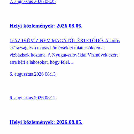
7. augusztus 2026 08:25
Helyi közlemények: 2026.08.06.
1/ AZ IVÓVÍZ NEM MAGÁTÓL ÉRTETŐDŐ. A tartós
szárazság és a magas hőmérséklet miatt csökken a
vízbázisok hozama. A Nyugat-szlovákiai Vízművek ezért
arra kéri a lakosokat, hogy felel…
6. augusztus 2026 08:13
6. augusztus 2026 08:12
Helyi közlemények: 2026.08.05.