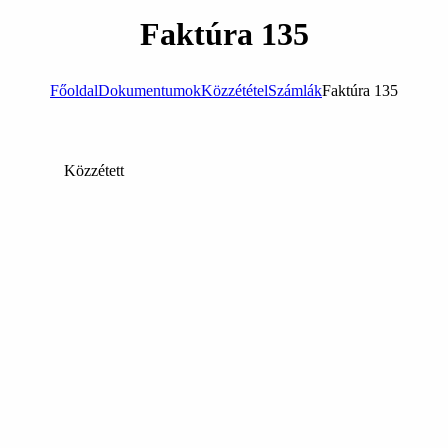
Faktúra 135
Főoldal
Dokumentumok
Közzététel
Számlák
Faktúra 135
Közzétett