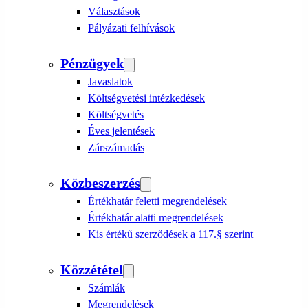
Választások
Pályázati felhívások
Pénzügyek
Javaslatok
Költségvetési intézkedések
Költségvetés
Éves jelentések
Zárszámadás
Közbeszerzés
Értékhatár feletti megrendelések
Értékhatár alatti megrendelések
Kis értékű szerződések a 117.§ szerint
Közzététel
Számlák
Megrendelések