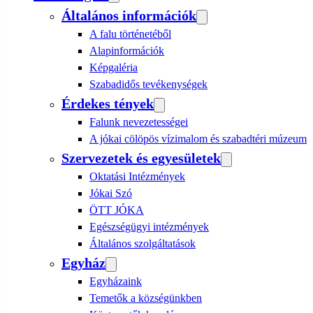
Általános információk
A falu történetéből
Alapinformációk
Képgaléria
Szabadidős tevékenységek
Érdekes tények
Falunk nevezetességei
A jókai cölöpös vízimalom és szabadtéri múzeum
Szervezetek és egyesületek
Oktatási Intézmények
Jókai Szó
ÖTT JÓKA
Egészségügyi intézmények
Általános szolgáltatások
Egyház
Egyházaink
Temetők a községünkben