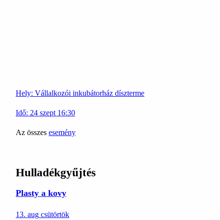
Hely:
Vállalkozói inkubátorház díszterme
Idő:
24
szept
16:30
Az összes
esemény
Hulladékgyűjtés
Plasty a kovy
13. aug
csütörtök