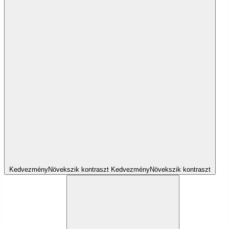
Kedvezmény
Növekszik
kontraszt
Kedvezmény
Növekszik
kontraszt