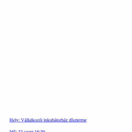
Hely:
Vállalkozói inkubátorház díszterme
Idő:
22
szept
16:30