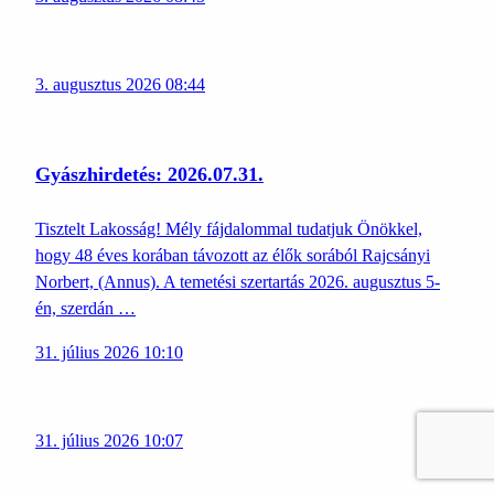
3. augusztus 2026 08:44
Gyászhirdetés: 2026.07.31.
Tisztelt Lakosság! Mély fájdalommal tudatjuk Önökkel,
hogy 48 éves korában távozott az élők sorából Rajcsányi
Norbert, (Annus). A temetési szertartás 2026. augusztus 5-
én, szerdán …
31. július 2026 10:10
31. július 2026 10:07