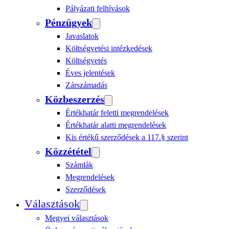
Pályázati felhívások
Pénzügyek
Javaslatok
Költségvetési intézkedések
Költségvetés
Éves jelentések
Zárszámadás
Közbeszerzés
Értékhatár feletti megrendelések
Értékhatár alatti megrendelések
Kis értékű szerződések a 117.§ szerint
Közzététel
Számlák
Megrendelések
Szerződések
Választások
Megyei választások