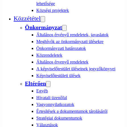
lehetősége
Községi projektek
Közzététel
Önkormányzat
Általános érvényű rendeletek, javaslatok
Meghívók az önkormányzati ülésekre
Önkormányzati határozatok
Közrendeletek
Általános érvenyű rendeletek
A képviselőtestület üléseinek jegyzőkönyvei
Képviselőtestületi ülések
Eltérően
Egyéb
Hivatali üzenőfal
Vagyonnyilatkozatok
Értesítések a dokumentumok tárolásáról
Stratégiai dokumentumok
Választások