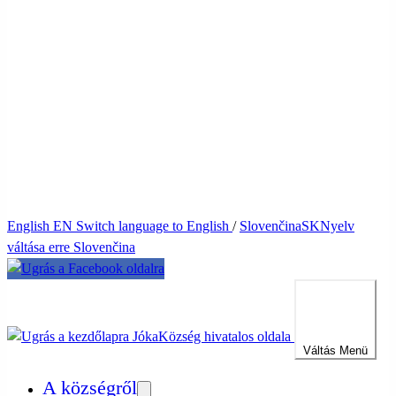
English
EN
Switch language to English
/
Slovenčina
SK
Nyelv
váltása erre Slovenčina
Jóka
Község hivatalos oldala
Váltás
Menü
A községről