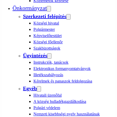
Köztemetők kezelése
Önkormányzat
Szerkezeti felépítés
Községi hivatal
Polgármester
Képviselőtestület
Községi főellenőr
Szakbizottságok
Ügyintézés
Instrukciók, tanácsok
Elektronikus formanyomtatványok
Illetékszabályozás
Kérelmek és panaszok feldolgozása
Egyéb
Hivatali üzenőfal
A község hulladékgazdálkodása
Polgári védelem
Nemzeti kisebbségi nyelv használatának