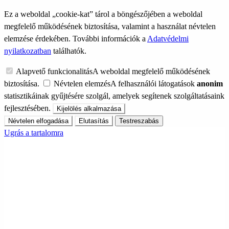
Ez a weboldal „cookie-kat” tárol a böngészőjében a weboldal
megfelelő működésének biztosítása, valamint a használat névtelen
elemzése érdekében. További információk a
Adatvédelmi
nyilatkozatban
találhatók.
Alapvető funkcionalitás
A weboldal megfelelő működésének
biztosítása.
Névtelen elemzés
A felhasználói látogatások
anonim
statisztikáinak gyűjtésére szolgál, amelyek segítenek szolgáltatásaink
fejlesztésében.
Kijelölés alkalmazása
Névtelen elfogadása
Elutasítás
Testreszabás
Ugrás a tartalomra