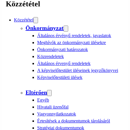
Közzététel
Közzététel
Önkormányzat
Általános érvényű rendeletek, javaslatok
Meghívók az önkormányzati ülésekre
Önkormányzati határozatok
Közrendeletek
Általános érvenyű rendeletek
A képviselőtestület üléseinek jegyzőkönyvei
Képviselőtestületi ülések
Eltérően
Egyéb
Hivatali üzenőfal
Vagyonnyilatkozatok
Értesítések a dokumentumok tárolásáról
Stratégiai dokumentumok