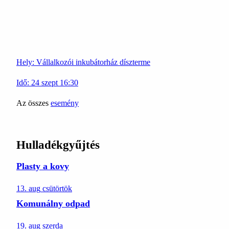
Hely:
Vállalkozói inkubátorház díszterme
Idő:
24
szept
16:30
Az összes
esemény
Hulladékgyűjtés
Plasty a kovy
13. aug
csütörtök
Komunálny odpad
19. aug
szerda