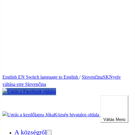
English
EN
Switch language to English
/
Slovenčina
SK
Nyelv
váltása erre Slovenčina
Jóka
Község hivatalos oldala
Váltás
Menü
A községről