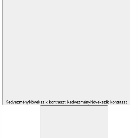
Kedvezmény
Növekszik
kontraszt
Kedvezmény
Növekszik
kontraszt