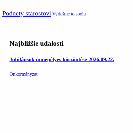
Podnety starostovi
Vyriešme to spolu
Najbližšie udalosti
Jubilánsok ünnepélyes köszöntése 2026.09.22.
Önkormányzat