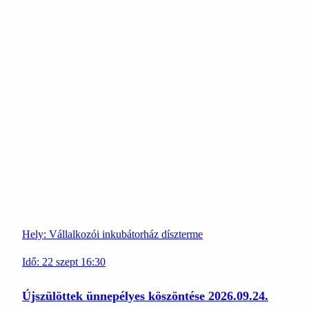
Hely:
Vállalkozói inkubátorház díszterme
Idő:
22
szept
16:30
Újszülöttek ünnepélyes köszöntése 2026.09.24.