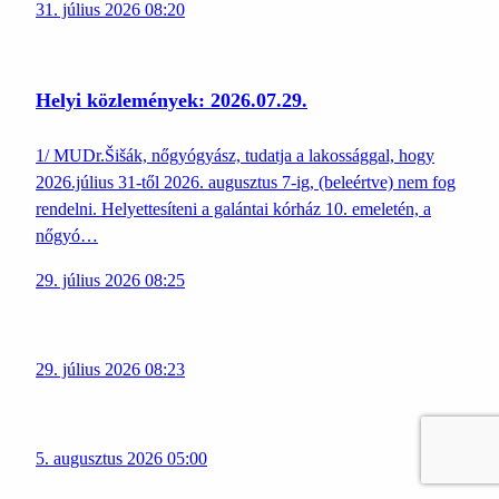
31. július 2026 08:20
Helyi közlemények: 2026.07.29.
1/ MUDr.Šišák, nőgyógyász, tudatja a lakossággal, hogy
2026.július 31-től 2026. augusztus 7-ig, (beleértve) nem fog
rendelni. Helyettesíteni a galántai kórház 10. emeletén, a
nőgyó…
29. július 2026 08:25
29. július 2026 08:23
5. augusztus 2026 05:00