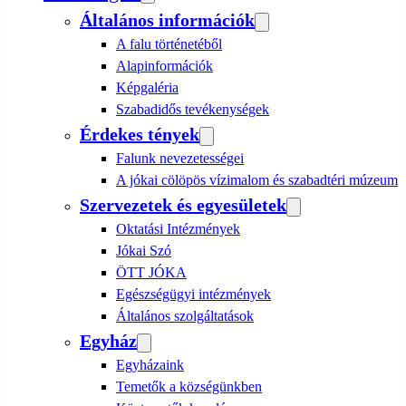
Általános információk
A falu történetéből
Alapinformációk
Képgaléria
Szabadidős tevékenységek
Érdekes tények
Falunk nevezetességei
A jókai cölöpös vízimalom és szabadtéri múzeum
Szervezetek és egyesületek
Oktatási Intézmények
Jókai Szó
ÖTT JÓKA
Egészségügyi intézmények
Általános szolgáltatások
Egyház
Egyházaink
Temetők a községünkben