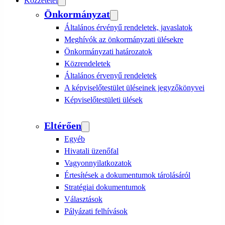
Közzététel
Önkormányzat
Általános érvényű rendeletek, javaslatok
Meghívók az önkormányzati ülésekre
Önkormányzati határozatok
Közrendeletek
Általános érvenyű rendeletek
A képviselőtestület üléseinek jegyzőkönyvei
Képviselőtestületi ülések
Eltérően
Egyéb
Hivatali üzenőfal
Vagyonnyilatkozatok
Értesítések a dokumentumok tárolásáról
Stratégiai dokumentumok
Választások
Pályázati felhívások