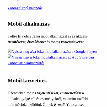
Zobraziť celý kalendár
Mobil alkalmazás
Töltse le a obce Jelka mobilalkalmazást és az aktuális
frissítéseket
,
értesítéseket
és fontos
közleményeket
.
Többet az alkalmazásról
Mobil közvetítés
Üzeneteket, fontos
bejelentéseket
,
emékeztetőket
a
hulladékgyűjtésről és eseményekről, valamint további
információkat küldünk Önnek
E-mail
. You can see