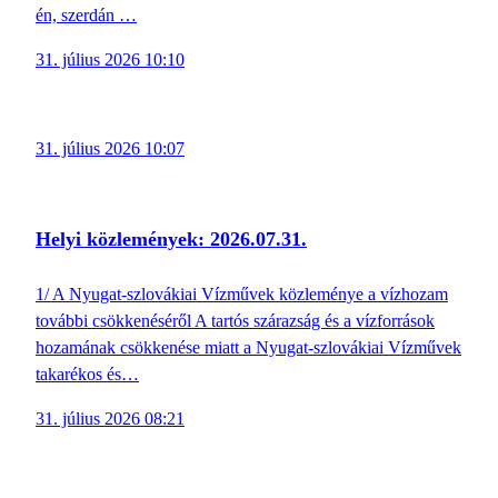
én, szerdán …
31. július 2026 10:10
31. július 2026 10:07
Helyi közlemények: 2026.07.31.
1/ A Nyugat-szlovákiai Vízművek közleménye a vízhozam
további csökkenéséről A tartós szárazság és a vízforrások
hozamának csökkenése miatt a Nyugat-szlovákiai Vízművek
takarékos és…
31. július 2026 08:21