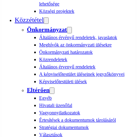
lehetősége
Községi projektek
Közzététel
Önkormányzat
Általános érvényű rendeletek, javaslatok
Meghívók az önkormányzati ülésekre
Önkormányzati határozatok
Közrendeletek
Általános érvenyű rendeletek
A képviselőtestület üléseinek jegyzőkönyvei
Képviselőtestületi ülések
Eltérően
Egyéb
Hivatali üzenőfal
Vagyonnyilatkozatok
Értesítések a dokumentumok tárolásáról
Stratégiai dokumentumok
Választások