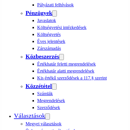
Pályázati felhívások
Pénzügyek
Javaslatok
Költségvetési intézkedések
Költségvetés
Éves jelentések
Zárszámadás
Közbeszerzés
Értékhatár feletti megrendelések
Értékhatár alatti megrendelések
Kis értékű szerződések a 117.§ szerint
Közzététel
Számlák
Megrendelések
Szerződések
Választások
Megyei választások