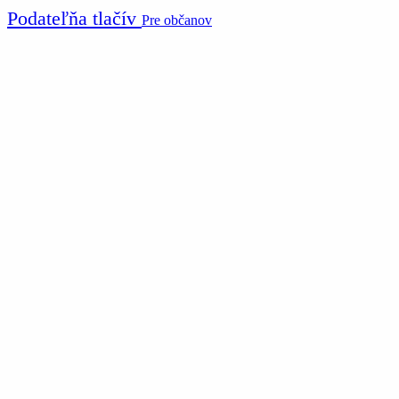
Podateľňa tlačív
Pre občanov