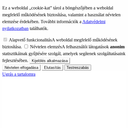
Ez a weboldal „cookie-kat” tárol a böngészőjében a weboldal
megfelelő működésének biztosítása, valamint a használat névtelen
elemzése érdekében. További információk a
Adatvédelmi
nyilatkozatban
találhatók.
Alapvető funkcionalitás
A weboldal megfelelő működésének
biztosítása.
Névtelen elemzés
A felhasználói látogatások
anonim
statisztikáinak gyűjtésére szolgál, amelyek segítenek szolgáltatásaink
fejlesztésében.
Kijelölés alkalmazása
Névtelen elfogadása
Elutasítás
Testreszabás
Ugrás a tartalomra