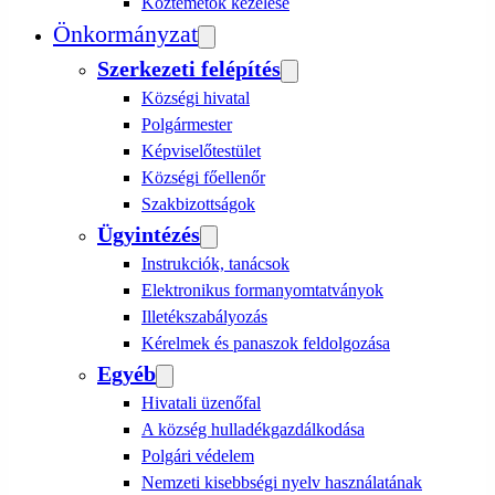
Köztemetők kezelése
Önkormányzat
Szerkezeti felépítés
Községi hivatal
Polgármester
Képviselőtestület
Községi főellenőr
Szakbizottságok
Ügyintézés
Instrukciók, tanácsok
Elektronikus formanyomtatványok
Illetékszabályozás
Kérelmek és panaszok feldolgozása
Egyéb
Hivatali üzenőfal
A község hulladékgazdálkodása
Polgári védelem
Nemzeti kisebbségi nyelv használatának