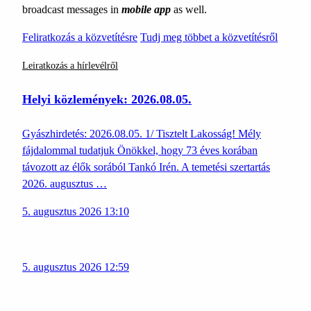
broadcast messages in
mobile app
as well.
Feliratkozás a közvetítésre
Tudj meg többet a közvetítésről
Leiratkozás a hírlevélről
Helyi közlemények: 2026.08.05.
Gyászhirdetés: 2026.08.05. 1/ Tisztelt Lakosság! Mély
fájdalommal tudatjuk Önökkel, hogy 73 éves korában
távozott az élők sorából Tankó Irén. A temetési szertartás
2026. augusztus …
5. augusztus 2026 13:10
5. augusztus 2026 12:59