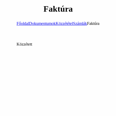
Faktúra
Főoldal
Dokumentumok
Közzététel
Számlák
Faktúra
Közzétett