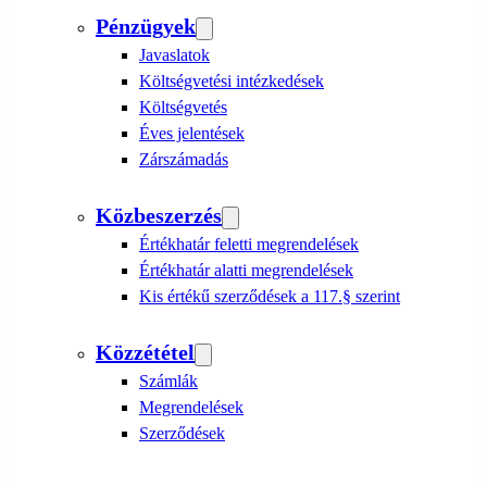
Pénzügyek
Javaslatok
Költségvetési intézkedések
Költségvetés
Éves jelentések
Zárszámadás
Közbeszerzés
Értékhatár feletti megrendelések
Értékhatár alatti megrendelések
Kis értékű szerződések a 117.§ szerint
Közzététel
Számlák
Megrendelések
Szerződések