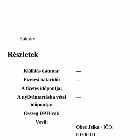
Faktúry
Részletek
Kiállítás dátuma:
—
Fizetési határidő:
—
A fizetés időpontja:
—
A nyilvántartásba vétel
—
időpontja:
Összeg DPH-val:
—
Vevő:
Obec Jelka
- IČO:
00306011