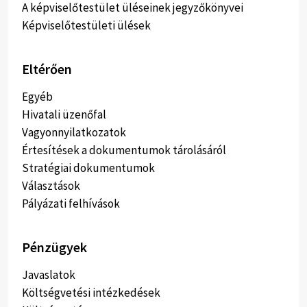
A képviselőtestület üléseinek jegyzőkönyvei
Képviselőtestületi ülések
Eltérően
Egyéb
Hivatali üzenőfal
Vagyonnyilatkozatok
Értesítések a dokumentumok tárolásáról
Stratégiai dokumentumok
Választások
Pályázati felhívások
Pénzügyek
Javaslatok
Költségvetési intézkedések