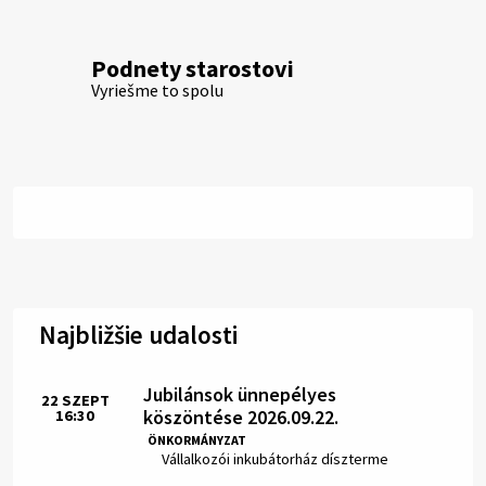
Podnety starostovi
Vyriešme to spolu
Najbližšie udalosti
Jubilánsok ünnepélyes
22
SZEPT
köszöntése 2026.09.22.
16:30
Idő:
ÖNKORMÁNYZAT
Hely:
Vállalkozói inkubátorház díszterme