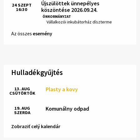
Újszülöttek ünnepélyes
24
SZEPT
köszöntése 2026.09.24.
16:30
Idő:
ÖNKORMÁNYZAT
Hely:
Vállalkozói inkubátorház díszterme
Az összes
esemény
Hulladékgyűjtés
Plasty a kovy
13. AUG
CSÜTÖRTÖK
Komunálny odpad
19. AUG
SZERDA
Zobraziť celý kalendár