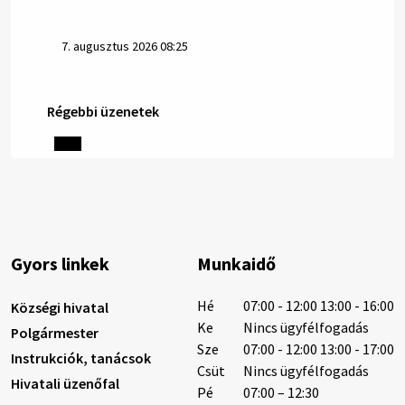
7. augusztus 2026 08:25
Régebbi üzenetek
Helyi közlemények: 2026.08.06.
1/ AZ IVÓVÍZ NEM MAGÁTÓL ÉRTETŐDŐ. A tartós
szárazság és a magas hőmérséklet miatt csökken a
vízbázisok hozama. A Nyugat-szlovákiai Vízművek
ezért arra kéri a lakosokat, hogy felel…
6. augusztus 2026 08:13
Gyors linkek
Munkaidő
6. augusztus 2026 08:12
Hé
07:00 - 12:00 13:00 - 16:00
Községi hivatal
Ke
Nincs ügyfélfogadás
Polgármester
Sze
07:00 - 12:00 13:00 - 17:00
Instrukciók, tanácsok
Helyi közlemények: 2026.08.05.
Csüt
Nincs ügyfélfogadás
Hivatali üzenőfal
Gyászhirdetés: 2026.08.05. 1/ Tisztelt Lakosság!
Pé
07:00 – 12:30