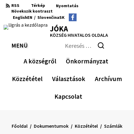
Ugrás
RSS
Térkép
Nyomtatás
a
Növekszik
kontraszt
RSS
Oldaltérkép
Nyomtatás
Növekszik
Kisebb
Az
Nagyobb
English
EN
/
Slovenčina
SK
tartalomra
kontraszt
betűméret
eredeti
betűméret
Switch
Nyelv
JÓKA
betűméret
language
váltása
visszaállítása
KÖZSÉG HIVATALOS OLDALA
to
erre
English
Slovenčina
MENÜ
VÁLTÁS
Keresés:
Nyújtsa
be
A községről
Önkormányzat
a
keresési
űrlapot
Közzététel
Választások
Archívum
Kapcsolat
Főoldal
Dokumentumok
Közzététel
Számlák