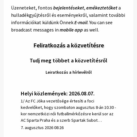
Üzeneteket, fontos
bejelentéseket
,
emékeztetőket
a
hulladékgyűjtésről és eseményekről, valamint további
információkat küldünk Önnek
E-mail
. You can see
broadcast messages in
mobile app
as well.
Feliratkozás a közvetítésre
Tudj meg többet a közvetítésről
Leiratkozás a hírlevélről
Helyi közlemények: 2026.08.07.
1/ Az FC Jóka vezetősége értesíti a foci
kedvelőket, hogy szombaton augusztus 8-án 10.30 -
kor nemzetközi női futballmérkőzésre kerül sor az
AC Sparta Praha és a szerb Spartak Subot…
7. augusztus 2026 08:26