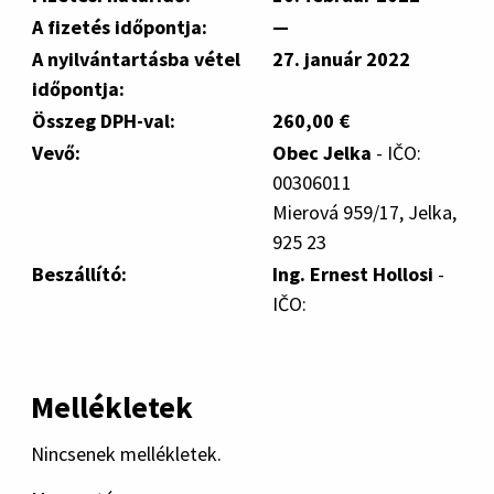
A fizetés időpontja:
—
A nyilvántartásba vétel
27. január 2022
időpontja:
Összeg DPH-val:
260,00 €
Vevő:
Obec Jelka
- IČO:
00306011
Mierová 959/17, Jelka,
925 23
Beszállító:
Ing. Ernest Hollosi
-
IČO:
Mellékletek
Nincsenek mellékletek.