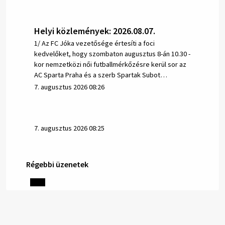
Helyi közlemények: 2026.08.07.
1/ Az FC Jóka vezetősége értesíti a foci
kedvelőket, hogy szombaton augusztus 8-án 10.30 -
kor nemzetközi női futballmérkőzésre kerül sor az
AC Sparta Praha és a szerb Spartak Subot…
7. augusztus 2026 08:26
7. augusztus 2026 08:25
Régebbi üzenetek
Helyi közlemények: 2026.08.06.
1/ AZ IVÓVÍZ NEM MAGÁTÓL ÉRTETŐDŐ. A tartós
szárazság és a magas hőmérséklet miatt csökken a
vízbázisok hozama. A Nyugat-szlovákiai Vízművek
ezért arra kéri a lakosokat, hogy felel…
6. augusztus 2026 08:13