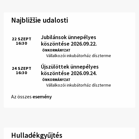
Najbližšie udalosti
Jubilánsok ünnepélyes
22
SZEPT
köszöntése 2026.09.22.
16:30
Idő:
ÖNKORMÁNYZAT
Hely:
Vállalkozói inkubátorház díszterme
Újszülöttek ünnepélyes
24
SZEPT
köszöntése 2026.09.24.
16:30
Idő:
ÖNKORMÁNYZAT
Hely:
Vállalkozói inkubátorház díszterme
Az összes
esemény
Hulladékgyűjtés