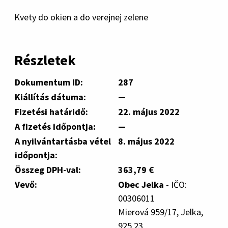
Kvety do okien a do verejnej zelene
Részletek
Dokumentum ID:
287
Kiállítás dátuma:
—
Fizetési határidő:
22. május 2022
A fizetés időpontja:
—
A nyilvántartásba vétel
8. május 2022
időpontja:
Összeg DPH-val:
363,79 €
Vevő:
Obec Jelka
- IČO:
00306011
Mierová 959/17, Jelka,
925 23