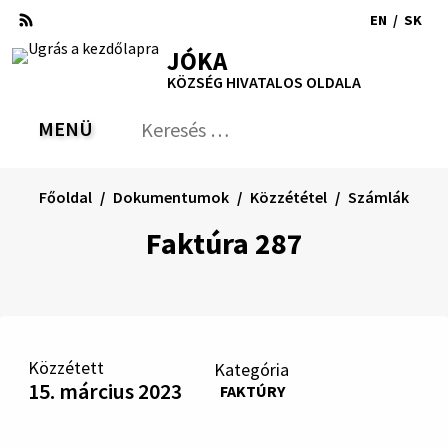
Ugrás
EN
/
SK
a
Switch
Nyel
RSS
Oldaltérkép
Nyomtatás
Növekszik
Kisebb
Nagyobb
JÓKA
tartalomra
language
vált
kontraszt
betűméret
betűméret
KÖZSÉG HIVATALOS OLDALA
to
erre
English
Slov
MENÜ
VÁLTÁS
Keresés:
Nyú
be
a
Főoldal
Dokumentumok
Közzététel
Számlák
ker
űrl
Faktúra 287
Közzétett
Kategória
15. március 2023
FAKTÚRY