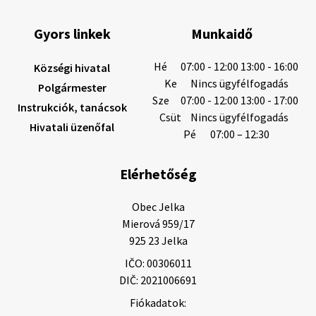
Gyors linkek
Munkaidő
6. augusztus 2026 08:12
Hé
07:00 - 12:00 13:00 - 16:00
Községi hivatal
Ke
Nincs ügyfélfogadás
Polgármester
Sze
07:00 - 12:00 13:00 - 17:00
Instrukciók, tanácsok
Helyi közlemények: 2026.08.05.
Csüt
Nincs ügyfélfogadás
Hivatali üzenőfal
Gyászhirdetés: 2026.08.05. 1/ Tisztelt Lakosság!
Pé
07:00 – 12:30
Mély fájdalommal tudatjuk Önökkel, hogy 73 éves
korában távozott az élők sorából Tankó Irén. A
Elérhetőség
temetési szertartás 2026. augusztus …
5. augusztus 2026 13:10
Obec Jelka

Mierová 959/17

925 23 Jelka
5. augusztus 2026 12:59
IČO: 00306011
DIČ: 2021006691
Fiókadatok:
Helyi közlemények: 2026.08.03.