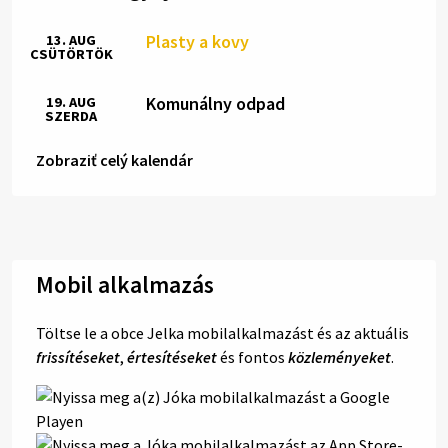
Plasty a kovy
13. AUG
CSÜTÖRTÖK
Komunálny odpad
19. AUG
SZERDA
Zobraziť celý kalendár
Mobil alkalmazás
Töltse le a obce Jelka mobilalkalmazást és az aktuális
frissítéseket
,
értesítéseket
és fontos
közleményeket
.