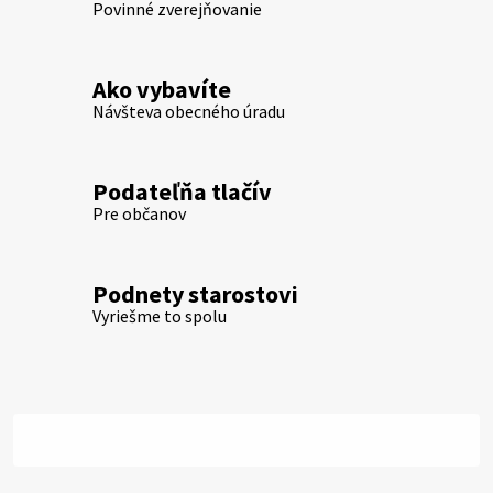
Povinné zverejňovanie
Ako vybavíte
Návšteva obecného úradu
Podateľňa tlačív
Pre občanov
Podnety starostovi
Vyriešme to spolu