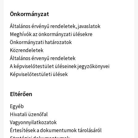
Önkormányzat
Általános érvényű rendeletek, javaslatok
Meghívók az önkormányzati ülésekre
Önkormányzati határozatok
Közrendeletek
Általános érvenyű rendeletek
A képviselőtestület üléseinek jegyzőkönyvei
Képviselőtestületi ülések
Eltérően
Egyéb
Hivatali üzenőfal
Vagyonnyilatkozatok
Értesítések a dokumentumok tárolásáról