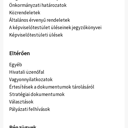
Önkormányzati határozatok
Közrendeletek
Általános érvenyű rendeletek
A képviselőtestület üléseinek jegyzőkönyvei
Képviselőtestületi ülések
Eltérően
Egyéb
Hivatali üzenőfal
Vagyonnyilatkozatok
Értesítések a dokumentumok tárolásáról
Stratégiai dokumentumok
Választások
Pályázati felhívások
Pénzügyek