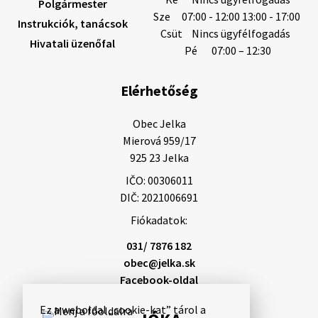
Polgármester
Sze
07:00 - 12:00 13:00 - 17:00
Instrukciók, tanácsok
Helyi közlemények: 2026.08.05.
Csüt
Nincs ügyfélfogadás
Hivatali üzenőfal
Gyászhirdetés: 2026.08.05. 1/ Tisztelt Lakosság!
Pé
07:00 – 12:30
Mély fájdalommal tudatjuk Önökkel, hogy 73 éves
korában távozott az élők sorából Tankó Irén. A
Elérhetőség
temetési szertartás 2026. augusztus …
5. augusztus 2026 13:10
Obec Jelka

Mierová 959/17

925 23 Jelka
5. augusztus 2026 12:59
IČO: 00306011
DIČ: 2021006691
Fiókadatok:
Helyi közlemények: 2026.08.03.
Gyászhirdetések: 2026.08.3. 1/ Tisztelt Lakosság!
031/ 7876 182
Mély fájdalommal tudatjuk Önökkel, hogy 84 éves
obec@jelka.sk
korában távozott az élők sorából Letusek János. A
Facebook-oldal
temetési szertartás 2026. augusz…
3. augusztus 2026 08:45
Ez a weboldal „cookie-kat” tárol a