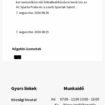
kor nemzetközi női futballmérkőzésre kerül sor az
AC Sparta Praha és a szerb Spartak Subot…
7. augusztus 2026 08:26
7. augusztus 2026 08:25
Régebbi üzenetek
Helyi közlemények: 2026.08.06.
1/ AZ IVÓVÍZ NEM MAGÁTÓL ÉRTETŐDŐ. A tartós
szárazság és a magas hőmérséklet miatt csökken a
vízbázisok hozama. A Nyugat-szlovákiai Vízművek
ezért arra kéri a lakosokat, hogy felel…
6. augusztus 2026 08:13
Gyors linkek
Munkaidő
6. augusztus 2026 08:12
Hé
07:00 - 12:00 13:00 - 16:00
Községi hivatal
Ke
Nincs ügyfélfogadás