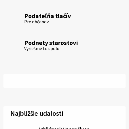
Podateľňa tlačív
Pre občanov
Podnety starostovi
Vyriešme to spolu
Najbližšie udalosti