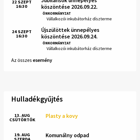
Jubilánsok ünnepélyes
22
SZEPT
köszöntése 2026.09.22.
16:30
Idő:
ÖNKORMÁNYZAT
Hely:
Vállalkozói inkubátorház díszterme
Újszülöttek ünnepélyes
24
SZEPT
köszöntése 2026.09.24.
16:30
Idő:
ÖNKORMÁNYZAT
Hely:
Vállalkozói inkubátorház díszterme
Az összes
esemény
Hulladékgyűjtés
Plasty a kovy
13. AUG
CSÜTÖRTÖK
Komunálny odpad
19. AUG
SZERDA