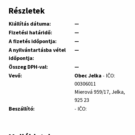
Részletek
Kiállítás dátuma:
—
Fizetési határidő:
—
A fizetés időpontja:
—
A nyilvántartásba vétel
—
időpontja:
Összeg DPH-val:
—
Vevő:
Obec Jelka
- IČO:
00306011
Mierová 959/17, Jelka,
925 23
Beszállító:
- IČO: