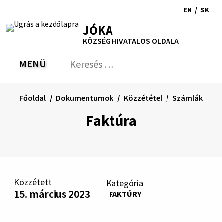
Ugrás
EN
/
SK
a
Switch
Nyel
RSS
Oldaltérkép
Nyomtatás
Növekszik
Kisebb
Nagyobb
JÓKA
tartalomra
language
vált
kontraszt
betűméret
betűméret
KÖZSÉG HIVATALOS OLDALA
to
erre
English
Slov
MENÜ
VÁLTÁS
Keresés:
Nyú
be
a
Főoldal
Dokumentumok
Közzététel
Számlák
ker
űrl
Faktúra
Közzétett
Kategória
15. március 2023
FAKTÚRY